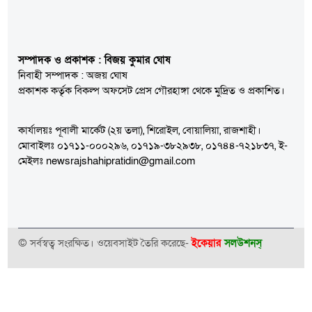
সম্পাদক ও প্রকাশক : বিজয় কুমার ঘোষ
নিবাহী সম্পাদক : অজয় ঘোষ
প্রকাশক কর্তৃক বিকল্প অফসেট প্রেস গৌরহাঙ্গা থেকে মুদ্রিত ও প্রকাশিত।
কার্যালয়ঃ পূবালী মার্কেট (২য় তলা), শিরোইল, বোয়ালিয়া, রাজশাহী।
মোবাইলঃ ০১৭১১-০০০২৯৬, ০১৭১৯-৩৮২৯৩৮, ০১৭৪৪-৭২১৮৩৭, ই-
মেইলঃ newsrajshahipratidin@gmail.com
© সর্বস্বত্ব সংরক্ষিত। ওয়েবসাইট তৈরি করেছে-
ইকেয়ার
সলউশনস্