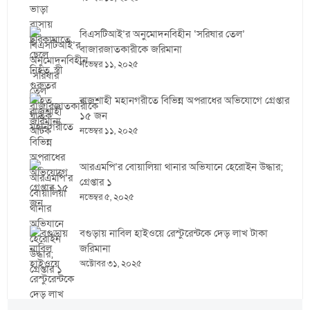
বিএসটিআই’র অনুমোদনবিহীন ‘সরিষার তেল’
বাজারজাতকারীকে জরিমানা
নভেম্বর ১১, ২০২৫
রাজশাহী মহানগরীতে বিভিন্ন অপরাধের অভিযোগে গ্রেপ্তার
১৫ জন
নভেম্বর ১১, ২০২৫
আরএমপি’র বোয়ালিয়া থানার অভিযানে হেরোইন উদ্ধার;
গ্রেপ্তার ১
নভেম্বর ৫, ২০২৫
বগুড়ায় নাবিল হাইওয়ে রেস্টুরেন্টকে দেড় লাখ টাকা
জরিমানা
অক্টোবর ৩১, ২০২৫