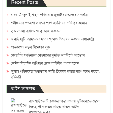
Recent Posts
চারঘাটে জুলাই শহিদ পরিবার ও জুলাই যোদ্ধাদের সংবর্ধনা
শহীদদের প্রত্যাশা এখনো পূরণ হয়নি: ডা. শফিকুর রহমান
ত্বক ভালো রাখতে যে ৫ কাজ করবেন
জুলাই স্মৃতি জাদুঘরের দুয়ার খুলেছে উদ্বোধন করলেন প্রধানমন্ত্রী
শাহরুখের নতুন সিনেমার লুক
কোয়ার্টার ফাইনালে নেইমারের দুর্দান্ত অ্যাসিস্টে সান্তোস
ডেনিস লিয়ামিন রাশিয়ার ড্রোন বাহিনীর প্রধান হলেন
জুলাই শহিদদের আত্মত্যাগ জাতি চিরকাল শ্রদ্ধার সাথে স্মরণ করবে:
ভূমিমন্ত্রী
আইন আদালত
রাজশাহীতে বিচারকের ভাড়া বাসায় ছুরিকাঘাতে ছেলে
নিহত, স্ত্রী গুরুতর আহত, ঘাতক আটক
নভেম্বর ১৪, ২০২৫