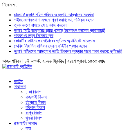
শিরোনাম :
চারঘাটে জুলাই শহিদ পরিবার ও জুলাই যোদ্ধাদের সংবর্ধনা
শহীদদের প্রত্যাশা এখনো পূরণ হয়নি: ডা. শফিকুর রহমান
ত্বক ভালো রাখতে যে ৫ কাজ করবেন
জুলাই স্মৃতি জাদুঘরের দুয়ার খুলেছে উদ্বোধন করলেন প্রধানমন্ত্রী
শাহরুখের নতুন সিনেমার লুক
কোয়ার্টার ফাইনালে নেইমারের দুর্দান্ত অ্যাসিস্টে সান্তোস
ডেনিস লিয়ামিন রাশিয়ার ড্রোন বাহিনীর প্রধান হলেন
জুলাই শহিদদের আত্মত্যাগ জাতি চিরকাল শ্রদ্ধার সাথে স্মরণ করবে: ভূমিমন্ত্রী
আজ- শনিবার | ৮ই আগস্ট, ২০২৬ খ্রিস্টাব্দ | ২৪শে শ্রাবণ, ১৪৩৩ বঙ্গাব্দ
জাতীয়
সারাদেশ
ঢাকা বিভাগ
রাজশাহী বিভাগ
চট্টগ্রাম বিভাগ
বরিশাল বিভাগ
রংপুর বিভাগ
খুলনা বিভাগ
রাজশাহীর সংবাদ
বাঘা