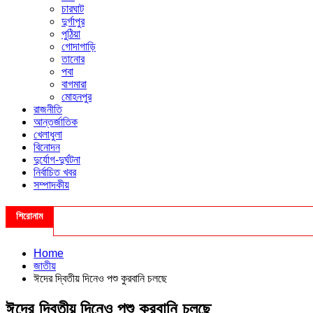
চারঘাট
দুর্গাপুর
পুঠিয়া
গোদাগাড়ি
তানোর
পবা
বাগমারা
মোহনপুর
রাজনীতি
আন্তর্জাতিক
খেলাধুলা
বিনোদন
দুর্যোগ-দুর্ঘটনা
নির্বাচিত খবর
সম্পাদকীয়
শিরোনাম
Home
জাতীয়
ঈদের দ্বিতীয় দিনেও পশু কুরবানি চলছে
ঈদের দ্বিতীয় দিনেও পশু কুরবানি চলছে