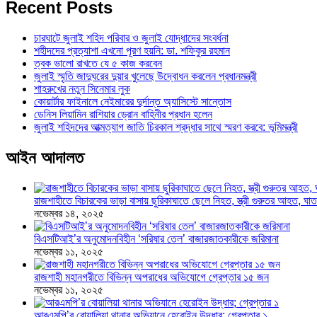
Recent Posts
চারঘাটে জুলাই শহিদ পরিবার ও জুলাই যোদ্ধাদের সংবর্ধনা
শহীদদের প্রত্যাশা এখনো পূরণ হয়নি: ডা. শফিকুর রহমান
ত্বক ভালো রাখতে যে ৫ কাজ করবেন
জুলাই স্মৃতি জাদুঘরের দুয়ার খুলেছে উদ্বোধন করলেন প্রধানমন্ত্রী
শাহরুখের নতুন সিনেমার লুক
কোয়ার্টার ফাইনালে নেইমারের দুর্দান্ত অ্যাসিস্টে সান্তোস
ডেনিস লিয়ামিন রাশিয়ার ড্রোন বাহিনীর প্রধান হলেন
জুলাই শহিদদের আত্মত্যাগ জাতি চিরকাল শ্রদ্ধার সাথে স্মরণ করবে: ভূমিমন্ত্রী
আইন আদালত
রাজশাহীতে বিচারকের ভাড়া বাসায় ছুরিকাঘাতে ছেলে নিহত, স্ত্রী গুরুতর আহত, 
নভেম্বর ১৪, ২০২৫
বিএসটিআই’র অনুমোদনবিহীন ‘সরিষার তেল’ বাজারজাতকারীকে জরিমানা
নভেম্বর ১১, ২০২৫
রাজশাহী মহানগরীতে বিভিন্ন অপরাধের অভিযোগে গ্রেপ্তার ১৫ জন
নভেম্বর ১১, ২০২৫
আরএমপি’র বোয়ালিয়া থানার অভিযানে হেরোইন উদ্ধার; গ্রেপ্তার ১