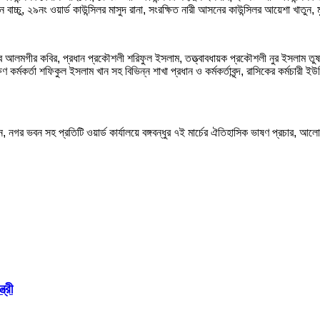
ন বাচ্চু, ২৯নং ওয়ার্ড কাউন্সিলর মাসুদ রানা, সংরক্ষিত নারী আসনের কাউন্সিলর আয়েশা খাতুন
ত সচিব আলমগীর কবির, প্রধান প্রকৌশলী শরিফুল ইসলাম, তত্ত্বাবধায়ক প্রকৌশলী নুর ইসলাম তুষার
রক্ষণ কর্মকর্তা শফিকুল ইসলাম খান সহ বিভিন্ন শাখা প্রধান ও কর্মকর্তাবৃন্দ, রাসিকের কর্
ন, নগর ভবন সহ প্রতিটি ওয়ার্ড কার্যালয়ে বঙ্গবন্ধুর ৭ই মার্চের ঐতিহাসিক ভাষণ প্রচার,
্রী