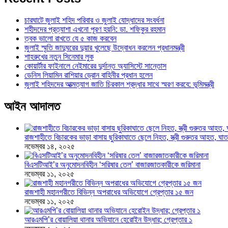
চারঘাটে জুলাই শহিদ পরিবার ও জুলাই যোদ্ধাদের সংবর্ধনা
শহীদদের প্রত্যাশা এখনো পূরণ হয়নি: ডা. শফিকুর রহমান
ত্বক ভালো রাখতে যে ৫ কাজ করবেন
জুলাই স্মৃতি জাদুঘরের দুয়ার খুলেছে উদ্বোধন করলেন প্রধানমন্ত্রী
শাহরুখের নতুন সিনেমার লুক
কোয়ার্টার ফাইনালে নেইমারের দুর্দান্ত অ্যাসিস্টে সান্তোস
ডেনিস লিয়ামিন রাশিয়ার ড্রোন বাহিনীর প্রধান হলেন
জুলাই শহিদদের আত্মত্যাগ জাতি চিরকাল শ্রদ্ধার সাথে স্মরণ করবে: ভূমিমন্ত্রী
আইন আদালত
রাজশাহীতে বিচারকের ভাড়া বাসায় ছুরিকাঘাতে ছেলে নিহত, স্ত্রী গুরুতর আহত, 
নভেম্বর ১৪, ২০২৫
বিএসটিআই’র অনুমোদনবিহীন ‘সরিষার তেল’ বাজারজাতকারীকে জরিমানা
নভেম্বর ১১, ২০২৫
রাজশাহী মহানগরীতে বিভিন্ন অপরাধের অভিযোগে গ্রেপ্তার ১৫ জন
নভেম্বর ১১, ২০২৫
আরএমপি’র বোয়ালিয়া থানার অভিযানে হেরোইন উদ্ধার; গ্রেপ্তার ১