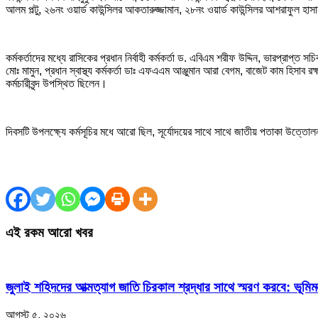
আলম পল্টু, ২৬নং ওয়ার্ড কাউন্সিলর আকতারুজ্জামান, ২৮নং ওয়ার্ড কাউন্সিলর আশরাফুল হাসা
কর্মকর্তাদের মধ্যে রাসিকের প্রধান নির্বাহী কর্মকর্তা ড. এবিএম শরীফ উদ্দিন, ভারপ্রাপ্
মোঃ মামুন, প্রধান স্বাস্থ্য কর্মকর্তা ডাঃ এফএএম আঞ্জুমান আরা বেগম, বাজেট কাম হিসাব 
কর্মচারীবৃন্দ উপস্থিত ছিলেন।
দিবসটি উপলক্ষ্যে কর্মসূচির মধে আরো ছিল, সূর্যোদয়ের সাথে সাথে জাতীয় পতাকা উত্তোল
এই রকম আরো খবর
জুলাই শহিদদের আত্মত্যাগ জাতি চিরকাল শ্রদ্ধার সাথে স্মরণ করবে: ভূমিমন্ত
আগস্ট ৫, ২০২৬