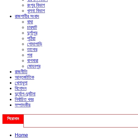
রংপুর বিভাগ
খুলনা বিভাগ
রাজশাহীর সংবাদ
বাঘা
চারঘাট
দুর্গাপুর
পুঠিয়া
গোদাগাড়ি
তানোর
পবা
বাগমারা
মোহনপুর
রাজনীতি
আন্তর্জাতিক
খেলাধুলা
বিনোদন
দুর্যোগ-দুর্ঘটনা
নির্বাচিত খবর
সম্পাদকীয়
শিরোনাম
Home