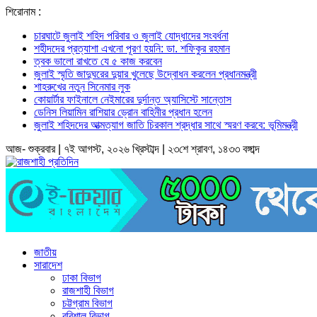
শিরোনাম :
চারঘাটে জুলাই শহিদ পরিবার ও জুলাই যোদ্ধাদের সংবর্ধনা
শহীদদের প্রত্যাশা এখনো পূরণ হয়নি: ডা. শফিকুর রহমান
ত্বক ভালো রাখতে যে ৫ কাজ করবেন
জুলাই স্মৃতি জাদুঘরের দুয়ার খুলেছে উদ্বোধন করলেন প্রধানমন্ত্রী
শাহরুখের নতুন সিনেমার লুক
কোয়ার্টার ফাইনালে নেইমারের দুর্দান্ত অ্যাসিস্টে সান্তোস
ডেনিস লিয়ামিন রাশিয়ার ড্রোন বাহিনীর প্রধান হলেন
জুলাই শহিদদের আত্মত্যাগ জাতি চিরকাল শ্রদ্ধার সাথে স্মরণ করবে: ভূমিমন্ত্রী
আজ- শুক্রবার | ৭ই আগস্ট, ২০২৬ খ্রিস্টাব্দ | ২৩শে শ্রাবণ, ১৪৩৩ বঙ্গাব্দ
জাতীয়
সারাদেশ
ঢাকা বিভাগ
রাজশাহী বিভাগ
চট্টগ্রাম বিভাগ
বরিশাল বিভাগ