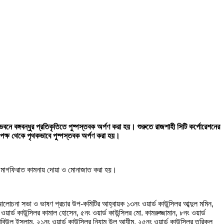
ে বঙ্গবন্ধুর প্রতিকৃতিতে পুষ্পস্তবক অর্পণ করা হয়। শুরুতে রাজশাহী সিটি কর্পোরেশনের
ের পক্ষ থেকে পৃথকভাবে পুষ্পস্তবক অর্পণ করা হয়।
ত্মার মাগফিরাত কামনায় দোয়া ও মোনাজাত করা হয়।
লোচনা সভা ও ভাষণ প্রচার উপ-কমিটির আহ্বায়ক ১৩নং ওয়ার্ড কাউন্সিলর আব্দুল মমিন,
্ড কাউন্সিলর কামাল হোসেন, ৫নং ওয়ার্ড কাউন্সিলর মো. কামরুজ্জামান, ৮নং ওয়ার্ড
 রবিউল ইসলাম, ২১নং ওয়ার্ড কাউন্সিলর নিযাম উল আযীম, ২৫নং ওয়ার্ড কাউন্সিলর তরিকুল