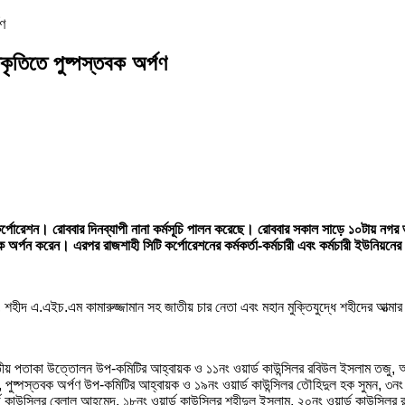
পণ
িকৃতিতে পুষ্পস্তবক অর্পণ
র্পোরেশন। রোববার দিনব্যাপী নানা কর্মসূচি পালন করেছে। রোববার সকাল সাড়ে ১০টায় নগর ভবন
্তবক অর্পন করেন। এরপর রাজশাহী সিটি কর্পোরেশনের কর্মকর্তা-কর্মচারী এবং কর্মচারী ইউনিয়ন
যবৃন্দ, শহীদ এ.এইচ.এম কামারুজ্জামান সহ জাতীয় চার নেতা এবং মহান মুক্তিযুদ্ধে শহীদের আ
জাতীয় পতাকা উত্তোলন উপ-কমিটির আহ্বায়ক ও ১১নং ওয়ার্ড কাউন্সিলর রবিউল ইসলাম তজু, আ
্পস্তবক অর্পণ উপ-কমিটির আহ্বায়ক ও ১৯নং ওয়ার্ড কাউন্সিলর তৌহিদুল হক সুমন, ৩নং ওয়ার
ড কাউন্সিলর বেলাল আহমেদ, ১৮নং ওয়ার্ড কাউন্সিলর শহীদুল ইসলাম, ২০নং ওয়ার্ড কাউন্সিলর