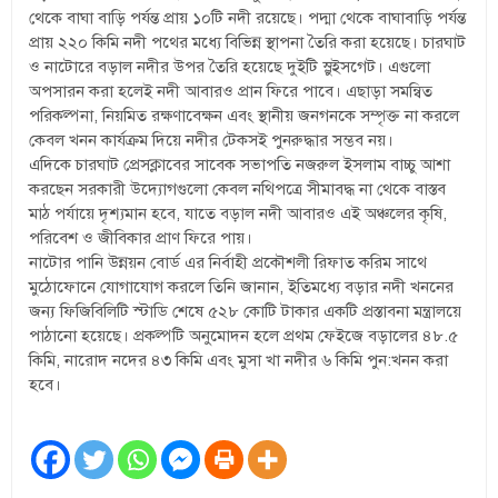
থেকে বাঘা বাড়ি পর্যন্ত প্রায় ১০টি নদী রয়েছে। পদ্মা থেকে বাঘাবাড়ি পর্যন্ত
প্রায় ২২০ কিমি নদী পথের মধ্যে বিভিন্ন স্থাপনা তৈরি করা হয়েছে। চারঘাট
ও নাটোরে বড়াল নদীর উপর তৈরি হয়েছে দুইটি স্লুইসগেট। এগুলো
অপসারন করা হলেই নদী আবারও প্রান ফিরে পাবে। এছাড়া সমন্বিত
পরিকল্পনা, নিয়মিত রক্ষণাবেক্ষন এবং স্থানীয় জনগনকে সম্পৃক্ত না করলে
কেবল খনন কার্যক্রম দিয়ে নদীর টেকসই পুনরুদ্ধার সম্ভব নয়।
এদিকে চারঘাট প্রেসক্লাবের সাবেক সভাপতি নজরুল ইসলাম বাচ্চু আশা
করছেন সরকারী উদ্যোগগুলো কেবল নথিপত্রে সীমাবদ্ধ না থেকে বাস্তব
মাঠ পর্যায়ে দৃশ্যমান হবে, যাতে বড়াল নদী আবারও এই অঞ্চলের কৃষি,
পরিবেশ ও জীবিকার প্রাণ ফিরে পায়।
নাটোর পানি উন্নয়ন বোর্ড এর নির্বাহী প্রকৌশলী রিফাত করিম সাথে
মুঠোফোনে যোগাযোগ করলে তিনি জানান, ইতিমধ্যে বড়ার নদী খননের
জন্য ফিজিবিলিটি স্টাডি শেষে ৫২৮ কোটি টাকার একটি প্রস্তাবনা মন্ত্রালয়ে
পাঠানো হয়েছে। প্রকল্পটি অনুমোদন হলে প্রথম ফেইজে বড়ালের ৪৮.৫
কিমি, নারোদ নদের ৪৩ কিমি এবং মুসা খা নদীর ৬ কিমি পুন:খনন করা
হবে।