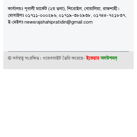
কার্যালয়ঃ পূবালী মার্কেট (২য় তলা), শিরোইল, বোয়ালিয়া, রাজশাহী।
মোবাইলঃ ০১৭১১-০০০২৯৬, ০১৭১৯-৩৮২৯৩৮, ০১৭৪৪-৭২১৮৩৭,
ই-মেইলঃ newsrajshahipratidin@gmail.com
ইকেয়ার
সলউশনস্
© সর্বস্বত্ব সংরক্ষিত। ওয়েবসাইট তৈরি করেছে-