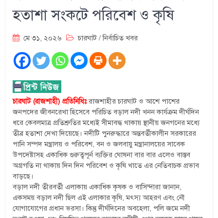
হতাশা সংকটে পরিবেশ ও কৃষি
মে ৩১, ২০২৬
চারঘাট
/
নির্বাচিত খবর
চারঘাট (রাজশাহী) প্রতিনিধিঃ
রাজশাহীর চারঘাট ও আশে পাশের
জনপদের জীবনরেখা হিসেবে পরিচিত বড়াল নদী খনন কার্যক্রম দীর্ঘদিন
ধরে কেবলমাত্র প্রতিশ্রুতির মধ্যেই সীমাবদ্ধ থাকায় স্থানীয় জনগনের মধ্যে
তীব্র হতাশা দেখা দিয়েছে। নদীটি পুনরুদ্ধারে অন্তবর্তীকালীন সরকারের
পানি সম্পদ মন্ত্রালয় ও পরিবেশ, বন ও জলবায়ু মন্ত্রানালয়ের সাবেক
উপদেষ্টাসহ একাধিক গুরুত্বপূর্ন ব্যক্তির ঘোষনা বার বার এলেও বাস্তব
অগ্রগতি না থাকায় দিন দিন পরিবেশ ও কৃষি খাতে এর নেতিবাচক প্রভাব
বাড়ছে।
বড়াল নদী তীরবর্তী এলাকায় একাধিক কৃষক ও বাসিন্দারা জানান,
একসময় বড়াল নদী ছিল এই এলাকার কৃষি, মৎস্য আহরণ এবং নৌ
যোগাযোগের প্রধান ভরসা। কিন্তু দীর্ঘদিনের অবহেলা, পলি জমে নদী