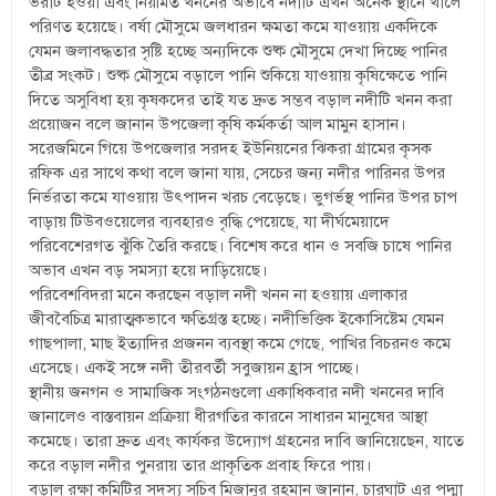
ভরাট হওয়া এবং নিয়মিত খননের অভাবে নদীটি এখন অনেক স্থানে খালে
পরিণত হয়েছে। বর্ষা মৌসুমে জলধারন ক্ষমতা কমে যাওয়ায় একদিকে
যেমন জলাবদ্ধতার সৃষ্টি হচ্ছে অন্যদিকে শুষ্ক মৌসুমে দেখা দিচ্ছে পানির
তীব্র সংকট। শুষ্ক মৌসুমে বড়ালে পানি শুকিয়ে যাওয়ায় কৃষিক্ষেতে পানি
দিতে অসুবিধা হয় কৃষকদের তাই যত দ্রুত সম্ভব বড়াল নদীটি খনন করা
প্রয়োজন বলে জানান উপজেলা কৃষি কর্মকর্তা আল মামুন হাসান।
সরেজমিনে গিয়ে উপজেলার সরদহ ইউনিয়নের ঝিকরা গ্রামের কৃসক
রফিক এর সাথে কথা বলে জানা যায়, সেচের জন্য নদীর পারিনর উপর
নির্ভরতা কমে যাওয়ায় উৎপাদন খরচ বেড়েছে। ভুগর্ভস্থ পানির উপর চাপ
বাড়ায় টিউবওয়েলের ব্যবহারও বৃদ্ধি পেয়েছে, যা দীর্ঘমেয়াদে
পরিবেশেরগত ঝুঁকি তৈরি করছে। বিশেষ করে ধান ও সবজি চাষে পানির
অভাব এখন বড় সমস্যা হয়ে দাড়িয়েছে।
পরিবেশবিদরা মনে করছেন বড়াল নদী খনন না হওয়ায় এলাকার
জীববৈচিত্র মারাত্মকভাবে ক্ষতিগ্রস্ত হচ্ছে। নদীভিত্তিক ইকোসিষ্টেম যেমন
গাছপালা, মাছ ইত্যাদির প্রজনন ব্যবস্থা কমে গেছে, পাখির বিচরনও কমে
এসেছে। একই সঙ্গে নদী তীরবর্তী সবুজায়ন হ্রাস পাচ্ছে।
স্থানীয় জনগন ও সামাজিক সংগঠনগুলো একাধিকবার নদী খননের দাবি
জানালেও বাস্তবায়ন প্রক্রিয়া ধীরগতির কারনে সাধারন মানুষের আস্থা
কমেছে। তারা দ্রুত এবং কার্যকর উদ্যোগ গ্রহনের দাবি জানিয়েছেন, যাতে
করে বড়াল নদীর পুনরায় তার প্রাকৃতিক প্রবাহ ফিরে পায়।
বড়াল রক্ষা কমিটির সদস্য সচিব মিজানুর রহমান জানান, চারঘাট এর পদ্মা