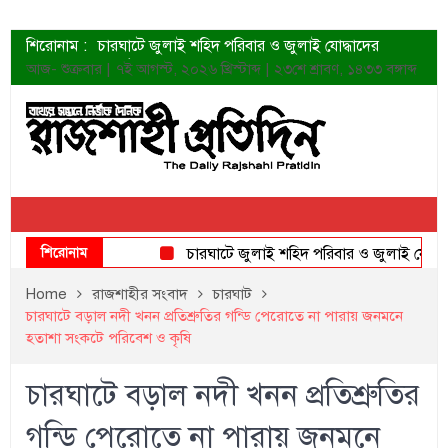
শিরোনাম :
চারঘাটে জুলাই শহিদ পরিবার ও জুলাই যোদ্ধাদের
সংবর্ধনা
আজ- শুক্রবার | ৭ই আগস্ট, ২০২৬ খ্রিস্টাব্দ | ২৩শে শ্রাবণ, ১৪৩৩ বঙ্গাব্দ
শহীদদের প্রত্যাশা এখনো পূরণ হয়নি: ডা. শফিকুর রহমান
ত্বক ভালো রাখতে যে ৫ কাজ করবেন
জুলাই স্মৃতি জাদুঘরের দুয়ার খুলেছে উদ্বোধন করলেন
প্রধানমন্ত্রী
শাহরুখের নতুন সিনেমার লুক
কোয়ার্টার ফাইনালে নেইমারের দুর্দান্ত অ্যাসিস্টে সান্তোস
ডেনিস লিয়ামিন রাশিয়ার ড্রোন বাহিনীর প্রধান হলেন
জুলাই শহিদদের আত্মত্যাগ জাতি চিরকাল শ্রদ্ধার সাথে
শিরোনাম
চারঘাটে জুলাই শহিদ পরিবার ও জুলাই যোদ্ধাদের সং
স্মরণ করবে: ভূমিমন্ত্রী
Home
রাজশাহীর সংবাদ
চারঘাট
চারঘাটে বড়াল নদী খনন প্রতিশ্রুতির গন্ডি পেরোতে না পারায় জনমনে
হতাশা সংকটে পরিবেশ ও কৃষি
চারঘাটে বড়াল নদী খনন প্রতিশ্রুতির
গন্ডি পেরোতে না পারায় জনমনে