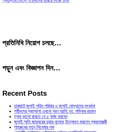
প্রযুক্তির দৌড়ে পশ্চিমাদের হারিয়ে দিচ্ছে চীন!
প্রতিনিধি নিয়োগ চলছে…
পড়ুন এবং বিজ্ঞাপন দিন…
Recent Posts
চারঘাটে জুলাই শহিদ পরিবার ও জুলাই যোদ্ধাদের সংবর্ধনা
শহীদদের প্রত্যাশা এখনো পূরণ হয়নি: ডা. শফিকুর রহমান
ত্বক ভালো রাখতে যে ৫ কাজ করবেন
জুলাই স্মৃতি জাদুঘরের দুয়ার খুলেছে উদ্বোধন করলেন প্রধানমন্ত্রী
শাহরুখের নতুন সিনেমার লুক