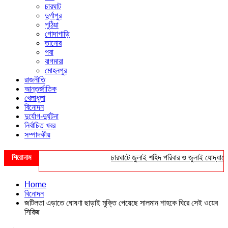
চারঘাট
দুর্গাপুর
পুঠিয়া
গোদাগাড়ি
তানোর
পবা
বাগমারা
মোহনপুর
রাজনীতি
আন্তর্জাতিক
খেলাধুলা
বিনোদন
দুর্যোগ-দুর্ঘটনা
নির্বাচিত খবর
সম্পাদকীয়
শিরোনাম
চারঘাটে জুলাই শহিদ পরিবার ও জুলাই যোদ্ধাদের সংবর
Home
বিনোদন
জটিলতা এড়াতে ঘোষণা ছাড়াই মুক্তি পেয়েছে সালমান শাহকে ঘিরে সেই ওয়েব
সিরিজ