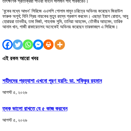
তাৎক্ষণিক প্রতিক্রিয়া পাওয়া যাইনি সালমান শাহ পরিবারেও।
‘বুকের মধ্যে আগুন’ সিরিজে এএসপি গোলাম মামুন চরিত্রে অভিনয় করেছেন জিয়াউল
ফারুক অপূর্ব; যিনি প্রিয় নায়কের মৃত্যু রহস্য প্রকাশ করবেন। এছাড়া ইয়াশ রোহান, আবু
হোরায়রা তানভীর, তমা মির্জা, শাহনাজ সুমি, তানিয়া আহমেদ, তৌকীর আহমেদ, তারিক
আনাম খান, গাজী রাকায়েতসহ অনেকেই অভিনয় করেছেন তারকাবহুল এ সিরিজে।
এই রকম আরো খবর
শহীদদের প্রত্যাশা এখনো পূরণ হয়নি: ডা. শফিকুর রহমান
আগস্ট ৫, ২০২৬
ত্বক ভালো রাখতে যে ৫ কাজ করবেন
আগস্ট ৫, ২০২৬