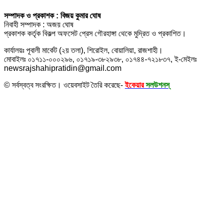
সম্পাদক ও প্রকাশক : বিজয় কুমার ঘোষ
নিবাহী সম্পাদক : অজয় ঘোষ
প্রকাশক কর্তৃক বিকল্প অফসেট প্রেস গৌরহাঙ্গা থেকে মুদ্রিত ও প্রকাশিত।
কার্যালয়ঃ পূবালী মার্কেট (২য় তলা), শিরোইল, বোয়ালিয়া, রাজশাহী।
মোবাইলঃ ০১৭১১-০০০২৯৬, ০১৭১৯-৩৮২৯৩৮, ০১৭৪৪-৭২১৮৩৭, ই-মেইলঃ
newsrajshahipratidin@gmail.com
© সর্বস্বত্ব সংরক্ষিত। ওয়েবসাইট তৈরি করেছে-
ইকেয়ার
সলউশনস্