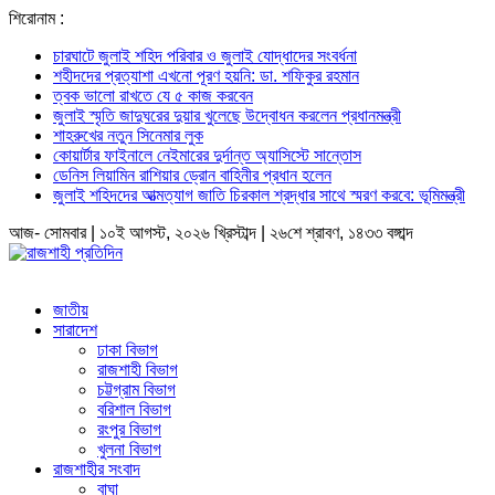
শিরোনাম :
চারঘাটে জুলাই শহিদ পরিবার ও জুলাই যোদ্ধাদের সংবর্ধনা
শহীদদের প্রত্যাশা এখনো পূরণ হয়নি: ডা. শফিকুর রহমান
ত্বক ভালো রাখতে যে ৫ কাজ করবেন
জুলাই স্মৃতি জাদুঘরের দুয়ার খুলেছে উদ্বোধন করলেন প্রধানমন্ত্রী
শাহরুখের নতুন সিনেমার লুক
কোয়ার্টার ফাইনালে নেইমারের দুর্দান্ত অ্যাসিস্টে সান্তোস
ডেনিস লিয়ামিন রাশিয়ার ড্রোন বাহিনীর প্রধান হলেন
জুলাই শহিদদের আত্মত্যাগ জাতি চিরকাল শ্রদ্ধার সাথে স্মরণ করবে: ভূমিমন্ত্রী
আজ- সোমবার | ১০ই আগস্ট, ২০২৬ খ্রিস্টাব্দ | ২৬শে শ্রাবণ, ১৪৩৩ বঙ্গাব্দ
জাতীয়
সারাদেশ
ঢাকা বিভাগ
রাজশাহী বিভাগ
চট্টগ্রাম বিভাগ
বরিশাল বিভাগ
রংপুর বিভাগ
খুলনা বিভাগ
রাজশাহীর সংবাদ
বাঘা