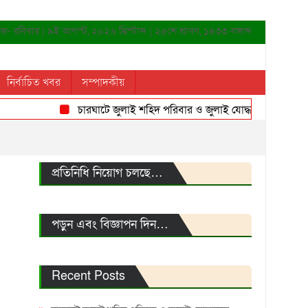
- রবিবার | ৯ই আগস্ট, ২০২৬ খ্রিস্টাব্দ | ২৫শে শ্রাবণ, ১৪৩৩ বঙ্গাব্দ
নির্বাচিত খবর
সম্পাদকীয়
চারঘাটে জুলাই শহিদ পরিবার ও জুলাই যোদ্ধাদের সংবর্ধনা
প্রতিনিধি নিয়োগ চলছে…
পড়ুন এবং বিজ্ঞাপন দিন…
Recent Posts