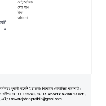
্ত্রী
ার্যালয়ঃ পূবালী মার্কেট (২য় তলা), শিরোইল, বোয়ালিয়া, রাজশাহী।
মোবাইলঃ ০১৭১১-০০০২৯৬, ০১৭১৯-৩৮২৯৩৮, ০১৭৪৪-৭২১৮৩৭,
-মেইলঃ newsrajshahipratidin@gmail.com