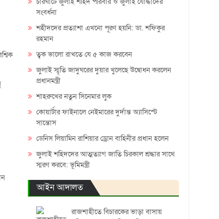
চারঘাটে জুলাই শহিদ পরিবার ও জুলাই যোদ্ধাদের
সংবর্ধনা
শহীদদের প্রত্যাশা এখনো পূরণ হয়নি: ডা. শফিকুর
রহমান
ত্বক ভালো রাখতে যে ৫ কাজ করবেন
শ্বিক
জুলাই স্মৃতি জাদুঘরের দুয়ার খুলেছে উদ্বোধন করলেন
প্রধানমন্ত্রী
ু
শাহরুখের নতুন সিনেমার লুক
কোয়ার্টার ফাইনালে নেইমারের দুর্দান্ত অ্যাসিস্টে
সান্তোস
ডেনিস লিয়ামিন রাশিয়ার ড্রোন বাহিনীর প্রধান হলেন
জুলাই শহিদদের আত্মত্যাগ জাতি চিরকাল শ্রদ্ধার সাথে
স্মরণ করবে: ভূমিমন্ত্রী
ান
আইন আদালত
রাজশাহীতে বিচারকের ভাড়া বাসায়