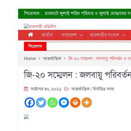
শিরোনাম :
চারঘাটে জুলাই শহিদ পরিবার ও জুলাই যোদ্ধাদের সং
শহীদদের প্রত্যাশা এখনো পূরণ হয়নি: ডা. শফিকুর র
ত্বক ভালো রাখতে যে ৫ কাজ করবেন
জুলাই স্মৃতি জাদুঘরের দুয়ার খুলেছে উদ্বোধন করলেন প্
জাতীয়
সারাদেশ
রাজশাহীর সংবাদ
শাহরুখের নতুন সিনেমার লুক
কোয়ার্টার ফাইনালে নেইমারের দুর্দান্ত অ্যাসিস্টে সান্
শিরোনাম
ডেনিস লিয়ামিন রাশিয়ার ড্রোন বাহিনীর প্রধান হলেন
জুলাই শহিদদের আত্মত্যাগ জাতি চিরকাল শ্রদ্ধার সাথে 
Home
আন্তর্জাতিক
জি-২০ সম্মেলন : জলবায়ু পরিবর্তন ও অর
জি-২০ সম্মেলন : জলবায়ু পরিবর্তন
অক্টোবর ৩০, ২০২১
আন্তর্জাতিক
/
নির্বাচিত খবর