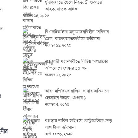
ছুরিকাঘাতে ছেলে নিহত, স্ত্রী গুরুতর
আহত, ঘাতক আটক
লা
নভেম্বর ১৪, ২০২৫
ায়
বিএসটিআই’র অনুমোদনবিহীন ‘সরিষার
তেল’ বাজারজাতকারীকে জরিমানা
নভেম্বর ১১, ২০২৫
রাজশাহী মহানগরীতে বিভিন্ন অপরাধের
অভিযোগে গ্রেপ্তার ১৫ জন
নভেম্বর ১১, ২০২৫
আরএমপি’র বোয়ালিয়া থানার অভিযানে
ে
হেরোইন উদ্ধার; গ্রেপ্তার ১
নভেম্বর ৫, ২০২৫
বগুড়ায় নাবিল হাইওয়ে রেস্টুরেন্টকে দেড়
লাখ টাকা জরিমানা
িনীর
অক্টোবর ৩১, ২০২৫