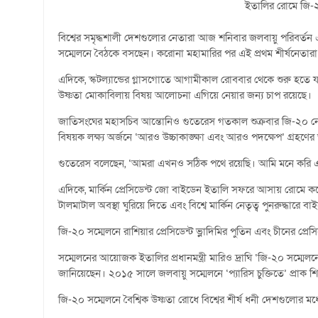
ইতালির রোমে জি-২০ 
বিশ্বের সমৃদ্ধশালী দেশগুলোর নেতারা আজ শনিবার জলবায়ু পরিবর্তন এ
সম্মেলনে বৈঠকে বসছেন। করোনা মহামারির পর এই প্রথম শীর্ষনেতারা
এদিকে, স্কটল্যান্ডের গ্লাসগোতে আগামীকাল রোববার থেকে শুরু হতে যা
উষ্ণতা মোকাবিলায় বিষয় আলোচনা এগিয়ে নেয়ার জন্য চাপ রয়েছে।
জাতিসংঘের মহাসচিব আন্তোনিও গুতেরেস গতকাল শুক্রবার জি-২০ নেত
বিষয়ক লক্ষ্য অর্জনে ‘আরও উচ্চাকাঙ্ক্ষা এবং আরও পদক্ষেপ’ গ্রহণে
গুতেরেস বলেছেন, ‘আমরা এখনও সঠিক পথে রয়েছি। আমি মনে করি এ
এদিকে, মার্কিন প্রেসিডেন্ট জো বাইডেন ইতালি সফরে আসায় রোমে কঠোর ন
টালমাটাল অবস্থা ঘুরিয়ে দিতে এবং বিশ্বে মার্কিন নেতৃত্ব পুনরুদ্ধার
জি-২০ সম্মেলনে রাশিয়ার প্রেসিডেন্ট ভ্লাদিমির পুতিন এবং চীনের প্রেসি
সম্মেলনের আয়োজক ইতালির প্রধানমন্ত্রী মারিও দ্রাঘি ‘জি-২০ সম্মেল
জানিয়েছেন। ২০১৫ সালে জলবায়ু সম্মেলনে ‘প্যারিস চুক্তিতে’ প্রাক শি
জি-২০ সম্মেলনে বৈশ্বিক উষ্ণতা রোধে বিশ্বের শীর্ষ ধনী দেশগুলোর ম