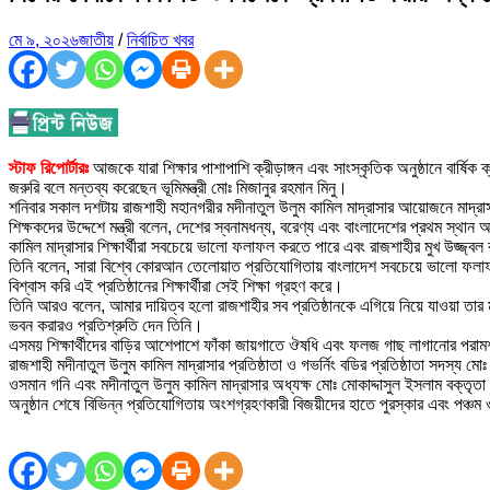
মে ৯, ২০২৬
জাতীয়
/
নির্বাচিত খবর
স্টাফ রিপোর্টারঃ
আজকে যারা শিক্ষার পাশাপাশি ক্রীড়াঙ্গন এবং সাংস্কৃতিক অনুষ্ঠানে বার্
জরুরি বলে মন্তব্য করেছেন ভূমিমন্ত্রী মোঃ মিজানুর রহমান মিনু।
শনিবার সকাল দশটায় রাজশাহী মহানগরীর মদীনাতুল উলুম কামিল মাদ্রাসার আয়োজনে মাদ্রাসা 
শিক্ষকদের উদ্দেশে মন্ত্রী বলেন, দেশের স্বনামধন্য, বরেণ্য এবং বাংলাদেশের প্রথম স্থান 
কামিল মাদ্রাসার শিক্ষার্থীরা সবচেয়ে ভালো ফলাফল করতে পারে এবং রাজশাহীর মুখ উজ্জ্ব
তিনি বলেন, সারা বিশ্বে কোরআন তেলোয়াত প্রতিযোগিতায় বাংলাদেশ সবচেয়ে ভালো ফলা
বিশ্বাস করি এই প্রতিষ্ঠানের শিক্ষার্থীরা সেই শিক্ষা গ্রহণ করে।
তিনি আরও বলেন, আমার দায়িত্ব হলো রাজশাহীর সব প্রতিষ্ঠানকে এগিয়ে নিয়ে যাওয়া তার
ভবন করারও প্রতিশ্রুতি দেন তিনি।
এসময় শিক্ষার্থীদের বাড়ির আশেপাশে ফাঁকা জায়গাতে ঔষধি এবং ফলজ গাছ লাগানোর পরামর
রাজশাহী মদীনাতুল উলুম কামিল মাদ্রাসার প্রতিষ্ঠাতা ও গভর্নিং বডির প্রতিষ্ঠাতা সদস
ওসমান গনি এবং মদীনাতুল উলুম কামিল মাদ্রাসার অধ্যক্ষ মোঃ মোকাদ্দাসুল ইসলাম বক্তৃত
অনুষ্ঠান শেষে বিভিন্ন প্রতিযোগিতায় অংশগ্রহণকারী বিজয়ীদের হাতে পুরস্কার এবং পঞ্চম ও অ