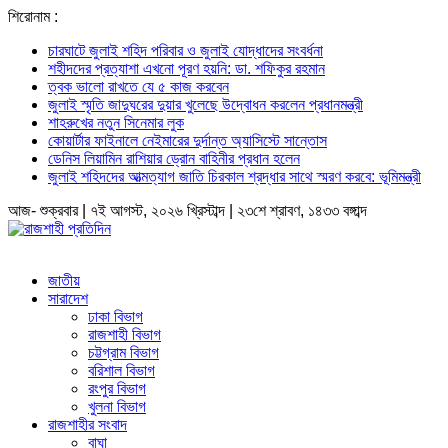
শিরোনাম :
চারঘাটে জুলাই শহিদ পরিবার ও জুলাই যোদ্ধাদের সংবর্ধনা
শহীদদের প্রত্যাশা এখনো পূরণ হয়নি: ডা. শফিকুর রহমান
ত্বক ভালো রাখতে যে ৫ কাজ করবেন
জুলাই স্মৃতি জাদুঘরের দুয়ার খুলেছে উদ্বোধন করলেন প্রধানমন্ত্রী
শাহরুখের নতুন সিনেমার লুক
কোয়ার্টার ফাইনালে নেইমারের দুর্দান্ত অ্যাসিস্টে সান্তোস
ডেনিস লিয়ামিন রাশিয়ার ড্রোন বাহিনীর প্রধান হলেন
জুলাই শহিদদের আত্মত্যাগ জাতি চিরকাল শ্রদ্ধার সাথে স্মরণ করবে: ভূমিমন্ত্রী
আজ- শুক্রবার | ৭ই আগস্ট, ২০২৬ খ্রিস্টাব্দ | ২৩শে শ্রাবণ, ১৪৩৩ বঙ্গাব্দ
জাতীয়
সারাদেশ
ঢাকা বিভাগ
রাজশাহী বিভাগ
চট্টগ্রাম বিভাগ
বরিশাল বিভাগ
রংপুর বিভাগ
খুলনা বিভাগ
রাজশাহীর সংবাদ
বাঘা