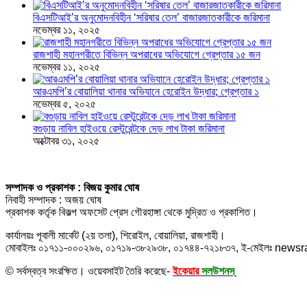
বিএসটিআই’র অনুমোদনবিহীন ‘সরিষার তেল’ বাজারজাতকারীকে জরিমানা
নভেম্বর ১১, ২০২৫
রাজশাহী মহানগরীতে বিভিন্ন অপরাধের অভিযোগে গ্রেপ্তার ১৫ জন
নভেম্বর ১১, ২০২৫
আরএমপি’র বোয়ালিয়া থানার অভিযানে হেরোইন উদ্ধার; গ্রেপ্তার ১
নভেম্বর ৫, ২০২৫
বগুড়ায় নাবিল হাইওয়ে রেস্টুরেন্টকে দেড় লাখ টাকা জরিমানা
অক্টোবর ৩১, ২০২৫
সম্পাদক ও প্রকাশক : বিজয় কুমার ঘোষ
নিবাহী সম্পাদক : অজয় ঘোষ
প্রকাশক কর্তৃক বিকল্প অফসেট প্রেস গৌরহাঙ্গা থেকে মুদ্রিত ও প্রকাশিত।
কার্যালয়ঃ পূবালী মার্কেট (২য় তলা), শিরোইল, বোয়ালিয়া, রাজশাহী।
মোবাইলঃ ০১৭১১-০০০২৯৬, ০১৭১৯-৩৮২৯৩৮, ০১৭৪৪-৭২১৮৩৭, ই-মেইলঃ new
© সর্বস্বত্ব সংরক্ষিত। ওয়েবসাইট তৈরি করেছে-
ইকেয়ার
সলউশনস্