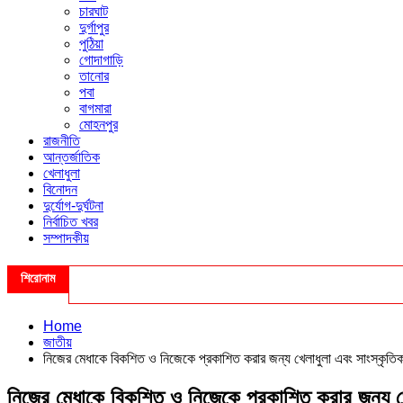
চারঘাট
দুর্গাপুর
পুঠিয়া
গোদাগাড়ি
তানোর
পবা
বাগমারা
মোহনপুর
রাজনীতি
আন্তর্জাতিক
খেলাধুলা
বিনোদন
দুর্যোগ-দুর্ঘটনা
নির্বাচিত খবর
সম্পাদকীয়
শিরোনাম
Home
জাতীয়
নিজের মেধাকে বিকশিত ও নিজেকে প্রকাশিত করার জন্য খেলাধুলা এবং সাংস্কৃতিক অনু
নিজের মেধাকে বিকশিত ও নিজেকে প্রকাশিত করার জন্য খেলাধ