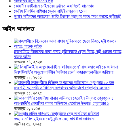
শাহরুখের নতুন সিনেমার লুক
কোয়ার্টার ফাইনালে নেইমারের দুর্দান্ত অ্যাসিস্টে সান্তোস
ডেনিস লিয়ামিন রাশিয়ার ড্রোন বাহিনীর প্রধান হলেন
জুলাই শহিদদের আত্মত্যাগ জাতি চিরকাল শ্রদ্ধার সাথে স্মরণ করবে: ভূমিমন্ত্রী
আইন আদালত
রাজশাহীতে বিচারকের ভাড়া বাসায় ছুরিকাঘাতে ছেলে নিহত, স্ত্রী গুরুতর আহত,
ঘাতক আটক
নভেম্বর ১৪, ২০২৫
বিএসটিআই’র অনুমোদনবিহীন ‘সরিষার তেল’ বাজারজাতকারীকে জরিমানা
নভেম্বর ১১, ২০২৫
রাজশাহী মহানগরীতে বিভিন্ন অপরাধের অভিযোগে গ্রেপ্তার ১৫ জন
নভেম্বর ১১, ২০২৫
আরএমপি’র বোয়ালিয়া থানার অভিযানে হেরোইন উদ্ধার; গ্রেপ্তার ১
নভেম্বর ৫, ২০২৫
বগুড়ায় নাবিল হাইওয়ে রেস্টুরেন্টকে দেড় লাখ টাকা জরিমানা
অক্টোবর ৩১, ২০২৫