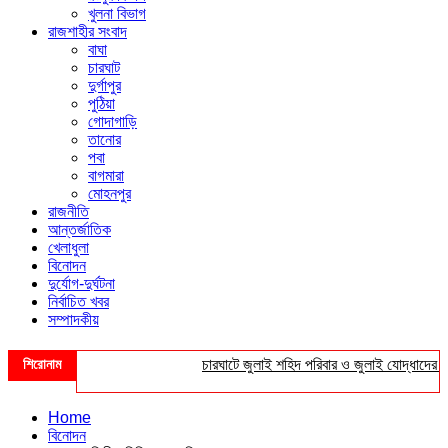
খুলনা বিভাগ
রাজশাহীর সংবাদ
বাঘা
চারঘাট
দুর্গাপুর
পুঠিয়া
গোদাগাড়ি
তানোর
পবা
বাগমারা
মোহনপুর
রাজনীতি
আন্তর্জাতিক
খেলাধুলা
বিনোদন
দুর্যোগ-দুর্ঘটনা
নির্বাচিত খবর
সম্পাদকীয়
শিরোনাম
চারঘাটে জুলাই শহিদ পরিবার ও জুলাই যোদ্ধাদের সংবর্
Home
বিনোদন