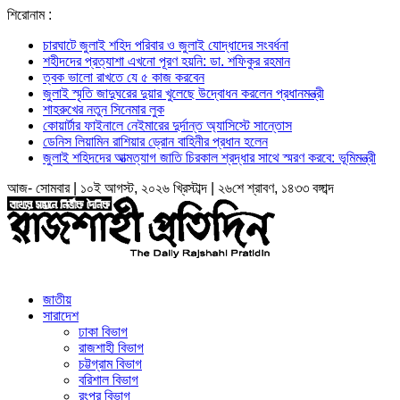
শিরোনাম :
চারঘাটে জুলাই শহিদ পরিবার ও জুলাই যোদ্ধাদের সংবর্ধনা
শহীদদের প্রত্যাশা এখনো পূরণ হয়নি: ডা. শফিকুর রহমান
ত্বক ভালো রাখতে যে ৫ কাজ করবেন
জুলাই স্মৃতি জাদুঘরের দুয়ার খুলেছে উদ্বোধন করলেন প্রধানমন্ত্রী
শাহরুখের নতুন সিনেমার লুক
কোয়ার্টার ফাইনালে নেইমারের দুর্দান্ত অ্যাসিস্টে সান্তোস
ডেনিস লিয়ামিন রাশিয়ার ড্রোন বাহিনীর প্রধান হলেন
জুলাই শহিদদের আত্মত্যাগ জাতি চিরকাল শ্রদ্ধার সাথে স্মরণ করবে: ভূমিমন্ত্রী
আজ- সোমবার | ১০ই আগস্ট, ২০২৬ খ্রিস্টাব্দ | ২৬শে শ্রাবণ, ১৪৩৩ বঙ্গাব্দ
জাতীয়
সারাদেশ
ঢাকা বিভাগ
রাজশাহী বিভাগ
চট্টগ্রাম বিভাগ
বরিশাল বিভাগ
রংপুর বিভাগ