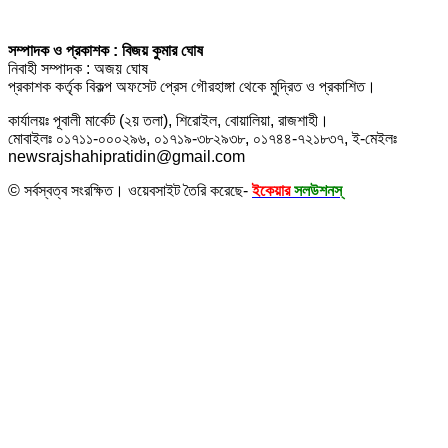
সম্পাদক ও প্রকাশক : বিজয় কুমার ঘোষ
নিবাহী সম্পাদক : অজয় ঘোষ
প্রকাশক কর্তৃক বিকল্প অফসেট প্রেস গৌরহাঙ্গা থেকে মুদ্রিত ও প্রকাশিত।
কার্যালয়ঃ পূবালী মার্কেট (২য় তলা), শিরোইল, বোয়ালিয়া, রাজশাহী।
মোবাইলঃ ০১৭১১-০০০২৯৬, ০১৭১৯-৩৮২৯৩৮, ০১৭৪৪-৭২১৮৩৭, ই-মেইলঃ
newsrajshahipratidin@gmail.com
© সর্বস্বত্ব সংরক্ষিত। ওয়েবসাইট তৈরি করেছে-
ইকেয়ার
সলউশনস্