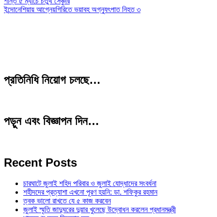
শান্ত ৫ ম্যাচে চতুর্থ সেঞ্চুরি
ইন্দোনেশিয়ায় আগ্নেয়গিরিতে ভয়াবহ অগ্ন্যুৎপাত নিহত ৩
প্রতিনিধি নিয়োগ চলছে…
পড়ুন এবং বিজ্ঞাপন দিন…
Recent Posts
চারঘাটে জুলাই শহিদ পরিবার ও জুলাই যোদ্ধাদের সংবর্ধনা
শহীদদের প্রত্যাশা এখনো পূরণ হয়নি: ডা. শফিকুর রহমান
ত্বক ভালো রাখতে যে ৫ কাজ করবেন
জুলাই স্মৃতি জাদুঘরের দুয়ার খুলেছে উদ্বোধন করলেন প্রধানমন্ত্রী