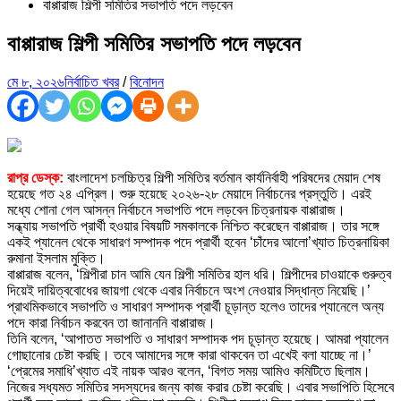
বাপ্পারাজ শিল্পী সমিতির সভাপতি পদে লড়বেন
বাপ্পারাজ শিল্পী সমিতির সভাপতি পদে লড়বেন
মে ৮, ২০২৬
নির্বাচিত খবর
/
বিনোদন
রাপ্র ডেস্ক:
বাংলাদেশ চলচ্চিত্র শিল্পী সমিতির বর্তমান কার্যনির্বাহী পরিষদের মেয়াদ শেষ
হয়েছে গত ২৪ এপ্রিল। শুরু হয়েছে ২০২৬-২৮ মেয়াদে নির্বাচনের প্রস্তুতি। এরই
মধ্যে শোনা গেল আসন্ন নির্বাচনে সভাপতি পদে লড়বেন চিত্রনায়ক বাপ্পারাজ।
সন্ধ্যায় সভাপতি প্রার্থী হওয়ার বিষয়টি সমকালকে নিশ্চিত করেছেন বাপ্পারাজ। তার সঙ্গে
একই প্যানেল থেকে সাধারণ সম্পাদক পদে প্রার্থী হবেন ‘চাঁদের আলো’খ্যাত চিত্রনায়িকা
রুমানা ইসলাম মুক্তি।
বাপ্পারাজ বলেন, ‘শিল্পীরা চান আমি যেন শিল্পী সমিতির হাল ধরি। শিল্পীদের চাওয়াকে গুরুত্ব
দিয়েই দায়িত্ববোধের জায়গা থেকে এবার নির্বাচনে অংশ নেওয়ার সিদ্ধান্ত নিয়েছি।’
প্রাথমিকভাবে সভাপতি ও সাধারণ সম্পাদক প্রার্থী চূড়ান্ত হলেও তাদের প্যানেলে অন্য
পদে কারা নির্বাচন করবেন তা জানাননি বাপ্পারাজ।
তিনি বলেন, ‘আপাতত সভাপতি ও সাধারণ সম্পাদক পদ চূড়ান্ত হয়েছে। আমরা প্যালেন
গোছানোর চেষ্টা করছি। তবে আমাদের সঙ্গে কারা থাকবেন তা এখেই বলা যাচ্ছে না।’
‘প্রেমের সমাধি’খ্যাত এই নায়ক আরও বলেন, ‘বিগত সময় আমিও কমিটিতে ছিলাম।
নিজের সধ্যমত সমিতির সদস্যদের জন্য কাজ করার চেষ্টা করেছি। এবার সভাপিতি হিসেবে