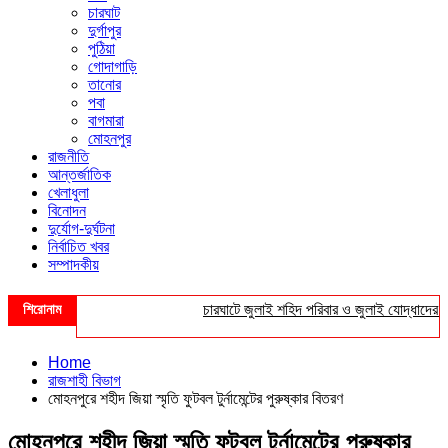
চারঘাট
দুর্গাপুর
পুঠিয়া
গোদাগাড়ি
তানোর
পবা
বাগমারা
মোহনপুর
রাজনীতি
আন্তর্জাতিক
খেলাধুলা
বিনোদন
দুর্যোগ-দুর্ঘটনা
নির্বাচিত খবর
সম্পাদকীয়
শিরোনাম
চারঘাটে জুলাই শহিদ পরিবার ও জুলাই যোদ্ধাদের সংবর
Home
রাজশাহী বিভাগ
মোহনপুরে শহীদ জিয়া স্মৃতি ফুটবল টুর্নামেন্টের পুরুষ্কার বিতরণ
মোহনপুরে শহীদ জিয়া স্মৃতি ফুটবল টুর্নামেন্টের পুরুষ্কার