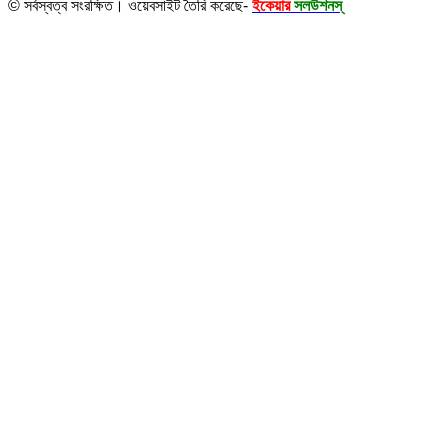
© সর্বস্বত্ব সংরক্ষিত। ওয়েবসাইট তৈরি করেছে-
ইকেয়ার
সলউশনস্