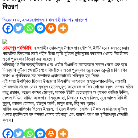
বিতরণ
ডিসেম্বর ৮, ২০২৪
খেলাধুলা
/
রাজশাহী বিভাগ
/
সারাদেশ
মোহনপুর প্রতিনিধি:
রাজশাহীর মোহনপুর উপজেলার মৌগাছি ইউনিয়নের বসন্তকেদার
প্রাথমিক বিদ্যালয় মাঠে শহীদ জিয়া স্মৃতি ফুটবল টুর্নামেন্টের ফাইনাল খেলায় বিজয়ীদের
মাঝে পুরুষ্কার বিতরণ করা হয়েছে।
শনিবার(৭ই ডিসেম্বর)বিকালে ৫নং ওর্য়াড বিএনপির আয়োজনে সকাল থেকে শুরু হয়ে
দিনব্যাপি ফুটবল খেলাটি শেষে বিজয়ীদের মাঝে পুরুষ্কার তুলে দেন কেন্দ্রীয় বিএনপির
ত্রাণ ও পূর্ণবিষয়ক সহ-সম্পাদক এ্যাডভোকেট শফিকুল হক মিলন।
এই সময় উপস্থিত ছিলেন উপজেলা বিএনপির আহবায়ক মাহাবুব-আর-রশিদ, নওহাটা
পৌরসভার সাবেক মেয়র মুকবুল হোসেন,যুগ্ম আহবায়ক জাকির হোসেন বকুল, সদস্য সচিব
বাচ্চু রহমান, আব্দুল কাদের মোল্লা, সাবেক ইউপি চেয়ারম্যান অধ্যাপক কাজিম উদ্দিন,
বেলাল উদ্দিন, সাহিন আকতার শামসুজ্জোহা, মিজানুর রহমান মিলন, নূরে আলম সিদ্দিকী
মুকুল, কামাল হোসেন, ইউনুস আলী, মাসুদ রানা, মিঠু সহ প্রমূখ।
সার্বিক সহযোগিতায় ছিলেন ইমরুম, শহিদুল ইসলাম, সেলিম।উক্ত একদিনের ফুটবল
খেলায় চ্যাম্পিয়ন হন বসন্ত কেদার হাটপাড়া এবং রানার্স- আপ হন চুনিয়াপাড়া স্পোর্টিং
ক্লাব।