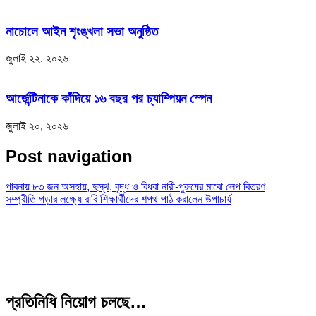
নাচোলে আইন শৃংঙ্খলা সভা অনুষ্ঠিত
জুলাই ২২, ২০২৬
আর্জেন্টিনাকে কাঁদিয়ে ১৬ বছর পর চ্যাম্পিয়ন স্পেন
জুলাই ২০, ২০২৬
Post navigation
পাবনায় ৮৩ জন অসহায়, দুস্থ, বৃদ্ধ ও বিধবা নারী-পুরুষের মাঝে লেপ বিতরণ
সম্প্রীতি গড়ার লক্ষ্যে রাবি শিক্ষার্থীদের শপথ পাঠ করালেন উপাচার্য
প্রতিনিধি নিয়োগ চলছে…