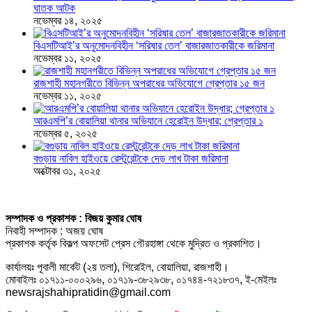
ঘাতক আটক
নভেম্বর ১৪, ২০২৫
বিএসটিআই’র অনুমোদনবিহীন ‘সরিষার তেল’ বাজারজাতকারীকে জরিমানা
নভেম্বর ১১, ২০২৫
রাজশাহী মহানগরীতে বিভিন্ন অপরাধের অভিযোগে গ্রেপ্তার ১৫ জন
নভেম্বর ১১, ২০২৫
আরএমপি’র বোয়ালিয়া থানার অভিযানে হেরোইন উদ্ধার; গ্রেপ্তার ১
নভেম্বর ৫, ২০২৫
বগুড়ায় নাবিল হাইওয়ে রেস্টুরেন্টকে দেড় লাখ টাকা জরিমানা
অক্টোবর ৩১, ২০২৫
সম্পাদক ও প্রকাশক : বিজয় কুমার ঘোষ
নিবাহী সম্পাদক : অজয় ঘোষ
প্রকাশক কর্তৃক বিকল্প অফসেট প্রেস গৌরহাঙ্গা থেকে মুদ্রিত ও প্রকাশিত।
কার্যালয়ঃ পূবালী মার্কেট (২য় তলা), শিরোইল, বোয়ালিয়া, রাজশাহী।
মোবাইলঃ ০১৭১১-০০০২৯৬, ০১৭১৯-৩৮২৯৩৮, ০১৭৪৪-৭২১৮৩৭, ই-মেইলঃ
newsrajshahipratidin@gmail.com