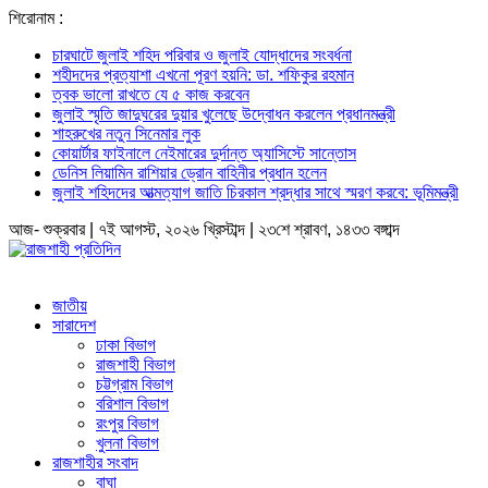
শিরোনাম :
চারঘাটে জুলাই শহিদ পরিবার ও জুলাই যোদ্ধাদের সংবর্ধনা
শহীদদের প্রত্যাশা এখনো পূরণ হয়নি: ডা. শফিকুর রহমান
ত্বক ভালো রাখতে যে ৫ কাজ করবেন
জুলাই স্মৃতি জাদুঘরের দুয়ার খুলেছে উদ্বোধন করলেন প্রধানমন্ত্রী
শাহরুখের নতুন সিনেমার লুক
কোয়ার্টার ফাইনালে নেইমারের দুর্দান্ত অ্যাসিস্টে সান্তোস
ডেনিস লিয়ামিন রাশিয়ার ড্রোন বাহিনীর প্রধান হলেন
জুলাই শহিদদের আত্মত্যাগ জাতি চিরকাল শ্রদ্ধার সাথে স্মরণ করবে: ভূমিমন্ত্রী
আজ- শুক্রবার | ৭ই আগস্ট, ২০২৬ খ্রিস্টাব্দ | ২৩শে শ্রাবণ, ১৪৩৩ বঙ্গাব্দ
জাতীয়
সারাদেশ
ঢাকা বিভাগ
রাজশাহী বিভাগ
চট্টগ্রাম বিভাগ
বরিশাল বিভাগ
রংপুর বিভাগ
খুলনা বিভাগ
রাজশাহীর সংবাদ
বাঘা