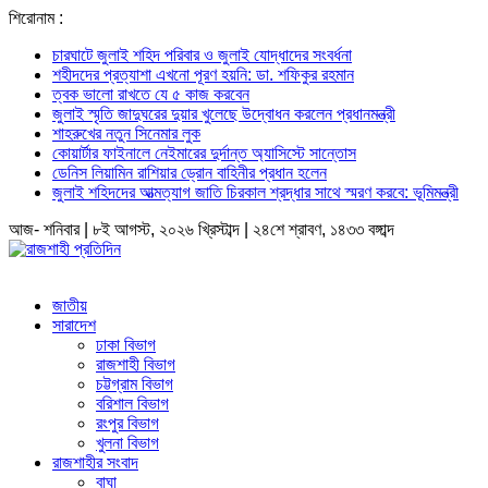
শিরোনাম :
চারঘাটে জুলাই শহিদ পরিবার ও জুলাই যোদ্ধাদের সংবর্ধনা
শহীদদের প্রত্যাশা এখনো পূরণ হয়নি: ডা. শফিকুর রহমান
ত্বক ভালো রাখতে যে ৫ কাজ করবেন
জুলাই স্মৃতি জাদুঘরের দুয়ার খুলেছে উদ্বোধন করলেন প্রধানমন্ত্রী
শাহরুখের নতুন সিনেমার লুক
কোয়ার্টার ফাইনালে নেইমারের দুর্দান্ত অ্যাসিস্টে সান্তোস
ডেনিস লিয়ামিন রাশিয়ার ড্রোন বাহিনীর প্রধান হলেন
জুলাই শহিদদের আত্মত্যাগ জাতি চিরকাল শ্রদ্ধার সাথে স্মরণ করবে: ভূমিমন্ত্রী
আজ- শনিবার | ৮ই আগস্ট, ২০২৬ খ্রিস্টাব্দ | ২৪শে শ্রাবণ, ১৪৩৩ বঙ্গাব্দ
জাতীয়
সারাদেশ
ঢাকা বিভাগ
রাজশাহী বিভাগ
চট্টগ্রাম বিভাগ
বরিশাল বিভাগ
রংপুর বিভাগ
খুলনা বিভাগ
রাজশাহীর সংবাদ
বাঘা