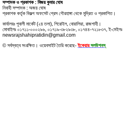
সম্পাদক ও প্রকাশক : বিজয় কুমার ঘোষ
নিবাহী সম্পাদক : অজয় ঘোষ
প্রকাশক কর্তৃক বিকল্প অফসেট প্রেস গৌরহাঙ্গা থেকে মুদ্রিত ও প্রকাশিত।
কার্যালয়ঃ পূবালী মার্কেট (২য় তলা), শিরোইল, বোয়ালিয়া, রাজশাহী।
মোবাইলঃ ০১৭১১-০০০২৯৬, ০১৭১৯-৩৮২৯৩৮, ০১৭৪৪-৭২১৮৩৭, ই-মেইলঃ
newsrajshahipratidin@gmail.com
© সর্বস্বত্ব সংরক্ষিত। ওয়েবসাইট তৈরি করেছে-
ইকেয়ার
সলউশনস্