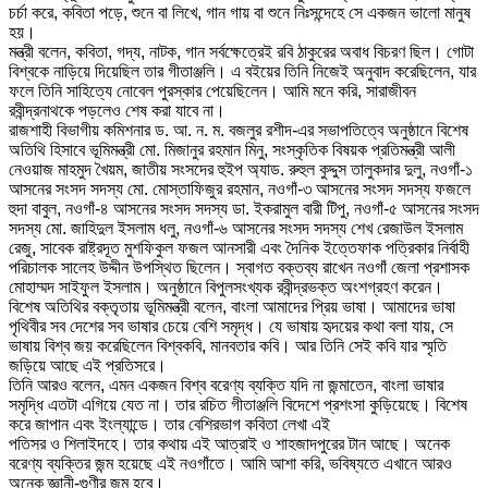
চর্চা করে, কবিতা পড়ে, শুনে বা লিখে, গান গায় বা শুনে নিঃসন্দেহে সে একজন ভালো মানুষ
হয়।
মন্ত্রী বলেন, কবিতা, গদ্য, নাটক, গান সর্বক্ষেত্রেই রবি ঠাকুরের অবাধ বিচরণ ছিল। গোটা
বিশ্বকে নাড়িয়ে দিয়েছিল তার গীতাঞ্জলি। এ বইয়ের তিনি নিজেই অনুবাদ করেছিলেন, যার
ফলে তিনি সাহিত্যে নোবেল পুরস্কার পেয়েছিলেন। আমি মনে করি, সারাজীবন
রবীন্দ্রনাথকে পড়লেও শেষ করা যাবে না।
রাজশাহী বিভাগীয় কমিশনার ড. আ. ন. ম. বজলুর রশীদ-এর সভাপতিত্বে অনুষ্ঠানে বিশেষ
অতিথি হিসাবে ভূমিমন্ত্রী মো. মিজানুর রহমান মিনু, সংস্কৃতিক বিষয়ক প্রতিমন্ত্রী আলী
নেওয়াজ মাহমুদ খৈয়ম, জাতীয় সংসদের হুইপ অ্যাড. রুহুল কুদ্দুস তালুকদার দুলু, নওগাঁ-১
আসনের সংসদ সদস্য মো. মোস্তাফিজুর রহমান, নওগাঁ-৩ আসনের সংসদ সদস্য ফজলে
হুদা বাবুল, নওগাঁ-৪ আসনের সংসদ সদস্য ডা. ইকরামুল বারী টিপু, নওগাঁ-৫ আসনের সংসদ
সদস্য মো. জাহিদুল ইসলাম ধলু, নওগাঁ-৬ আসনের সংসদ সদস্য শেখ রেজাউল ইসলাম
রেজু, সাবেক রাষ্ট্রদূত মুশফিকুল ফজল আনসারী এবং দৈনিক ইত্তেফাক পত্রিকার নির্বাহী
পরিচালক সালেহ উদ্দীন উপস্থিত ছিলেন। স্বাগত বক্তব্য রাখেন নওগাঁ জেলা প্রশাসক
মোহাম্মদ সাইফুল ইসলাম। অনুষ্ঠানে বিপুলসংখ্যক রবীন্দ্রভক্ত অংশগ্রহণ করেন।
বিশেষ অতিথির বক্তৃতায় ভূমিমন্ত্রী বলেন, বাংলা আমাদের প্রিয় ভাষা। আমাদের ভাষা
পৃথিবীর সব দেশের সব ভাষার চেয়ে বেশি সমৃদ্ধ। যে ভাষায় হৃদয়ের কথা বলা যায়, সে
ভাষায় বিশ্ব জয় করেছিলেন বিশ্বকবি, মানবতার কবি। আর তিনি সেই কবি যার স্মৃতি
জড়িয়ে আছে এই প্রতিসরে।
তিনি আরও বলেন, এমন একজন বিশ্ব বরেণ্য ব্যক্তি যদি না জন্মাতেন, বাংলা ভাষার
সমৃদ্ধি এতটা এগিয়ে যেত না। তার রচিত গীতাঞ্জলি বিদেশে প্রশংসা কুড়িয়েছে। বিশেষ
করে জাপান এবং ইংল্যান্ডে। তার বেশিরভাগ কবিতা লেখা এই
পতিসর ও শিলাইদহে। তার কথায় এই আত্রাই ও শাহজাদপুরের টান আছে। অনেক
বরেণ্য ব্যক্তির জন্ম হয়েছে এই নওগাঁতে। আমি আশা করি, ভবিষ্যতে এখানে আরও
অনেক জ্ঞানী-গুণীর জন্ম হবে।