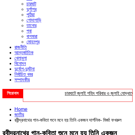
চারঘাট
দুর্গাপুর
পুঠিয়া
গোদাগাড়ি
তানোর
পবা
বাগমারা
মোহনপুর
রাজনীতি
আন্তর্জাতিক
খেলাধুলা
বিনোদন
দুর্যোগ-দুর্ঘটনা
নির্বাচিত খবর
সম্পাদকীয়
শিরোনাম
চারঘাটে জুলাই শহিদ পরিবার ও জুলাই যোদ্ধাদের সংব
Home
জাতীয়
রবীন্দ্রনাথের গান-কবিতা শুনে মনে হয় তিনি একজন দার্শনিক- মির্জা ফখরুল
রবীন্দ্রনাথের গান-কবিতা শুনে মনে হয় তিনি একজন