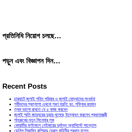
প্রতিনিধি নিয়োগ চলছে…
পড়ুন এবং বিজ্ঞাপন দিন…
Recent Posts
চারঘাটে জুলাই শহিদ পরিবার ও জুলাই যোদ্ধাদের সংবর্ধনা
শহীদদের প্রত্যাশা এখনো পূরণ হয়নি: ডা. শফিকুর রহমান
ত্বক ভালো রাখতে যে ৫ কাজ করবেন
জুলাই স্মৃতি জাদুঘরের দুয়ার খুলেছে উদ্বোধন করলেন প্রধানমন্ত্রী
শাহরুখের নতুন সিনেমার লুক
কোয়ার্টার ফাইনালে নেইমারের দুর্দান্ত অ্যাসিস্টে সান্তোস
ডেনিস লিয়ামিন রাশিয়ার ড্রোন বাহিনীর প্রধান হলেন