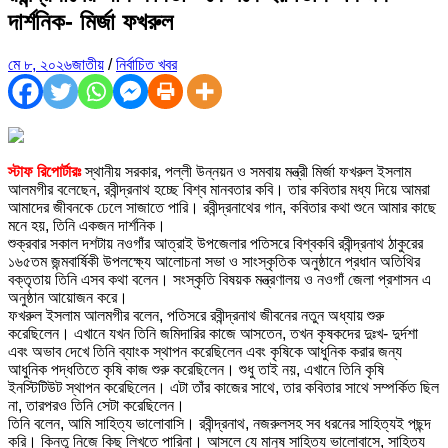
দার্শনিক- মির্জা ফখরুল
মে ৮, ২০২৬
জাতীয়
/
নির্বাচিত খবর
স্টাফ রিপোর্টারঃ
স্থানীয় সরকার, পল্লী উন্নয়ন ও সমবায় মন্ত্রী মির্জা ফখরুল ইসলাম
আলমগীর বলেছেন, রবীন্দ্রনাথ হচ্ছে বিশ্ব মানবতার কবি। তার কবিতার মধ্য দিয়ে আমরা
আমাদের জীবনকে ঢেলে সাজাতে পারি। রবীন্দ্রনাথের গান, কবিতার কথা শুনে আমার কাছে
মনে হয়, তিনি একজন দার্শনিক।
শুক্রবার সকাল দশটায় নওগাঁর আত্রাই উপজেলার পতিসরে বিশ্বকবি রবীন্দ্রনাথ ঠাকুরের
১৬৫তম জন্মবার্ষিকী উপলক্ষ্যে আলোচনা সভা ও সাংস্কৃতিক অনুষ্ঠানে প্রধান অতিথির
বক্তৃতায় তিনি এসব কথা বলেন। সংস্কৃতি বিষয়ক মন্ত্রণালয় ও নওগাঁ জেলা প্রশাসন এ
অনুষ্ঠান আয়োজন করে।
ফখরুল ইসলাম আলমগীর বলেন, পতিসরে রবীন্দ্রনাথ জীবনের নতুন অধ্যায় শুরু
করেছিলেন। এখানে যখন তিনি জমিদারির কাজে আসতেন, তখন কৃষকদের দুঃখ- দুর্দশা
এবং অভাব দেখে তিনি ব্যাংক স্থাপন করেছিলেন এবং কৃষিকে আধুনিক করার জন্য
আধুনিক পদ্ধতিতে কৃষি কাজ শুরু করেছিলেন। শুধু তাই নয়, এখানে তিনি কৃষি
ইনস্টিটিউট স্থাপন করেছিলেন। এটা তাঁর কাজের সাথে, তার কবিতার সাথে সম্পর্কিত ছিল
না, তারপরও তিনি সেটা করেছিলেন।
তিনি বলেন, আমি সাহিত্য ভালোবাসি। রবীন্দ্রনাথ, নজরুলসহ সব ধরনের সাহিত্যই পছন্দ
করি। কিন্তু নিজে কিছু লিখতে পারিনা। আসলে যে মানুষ সাহিত্য ভালোবাসে, সাহিত্য