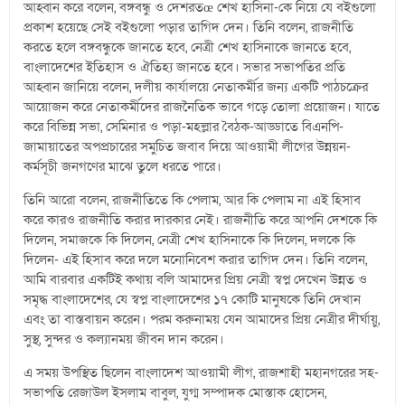
আহ্বান করে বলেন, বঙ্গবন্ধু ও দেশরতœ শেখ হাসিনা-কে নিয়ে যে বইগুলো
প্রকাশ হয়েছে সেই বইগুলো পড়ার তাগিদ দেন। তিনি বলেন, রাজনীতি
করতে হলে বঙ্গবন্ধুকে জানতে হবে, নেত্রী শেখ হাসিনাকে জানতে হবে,
বাংলাদেশের ইতিহাস ও ঐতিহ্য জানতে হবে। সভার সভাপতির প্রতি
আহ্বান জানিয়ে বলেন, দলীয় কার্যালয়ে নেতাকর্মীর জন্য একটি পাঠচক্রের
আয়োজন করে নেতাকর্মীদের রাজনৈতিক ভাবে গড়ে তোলা প্রয়োজন। যাতে
করে বিভিন্ন সভা, সেমিনার ও পড়া-মহল্লার বৈঠক-আড্ডাতে বিএনপি-
জামায়াতের অপপ্রচারের সমুচিত জবাব দিয়ে আওয়ামী লীগের উন্নয়ন-
কর্মসূচী জনগণের মাঝে তুলে ধরতে পারে।
তিনি আরো বলেন, রাজনীতিতে কি পেলাম, আর কি পেলাম না এই হিসাব
করে কারও রাজনীতি করার দারকার নেই। রাজনীতি করে আপনি দেশকে কি
দিলেন, সমাজকে কি দিলেন, নেত্রী শেখ হাসিনাকে কি দিলেন, দলকে কি
দিলেন- এই হিসাব করে দলে মনোনিবেশ করার তাগিদ দেন। তিনি বলেন,
আমি বারবার একটিই কথায় বলি আমাদের প্রিয় নেত্রী স্বপ্ন দেখেন উন্নত ও
সমৃদ্ধ বাংলাদেশের, যে স্বপ্ন বাংলাদেশের ১৭ কোটি মানুষকে তিনি দেখান
এবং তা বাস্তবায়ন করেন। পরম করুনাময় যেন আমাদের প্রিয় নেত্রীর দীর্ঘায়ু,
সুস্থ, সুন্দর ও কল্যানময় জীবন দান করেন।
এ সময় উপস্থিত ছিলেন বাংলাদেশ আওয়ামী লীগ, রাজশাহী মহানগরের সহ-
সভাপতি রেজাউল ইসলাম বাবুল, যুগ্ম সম্পাদক মোস্তাক হোসেন,