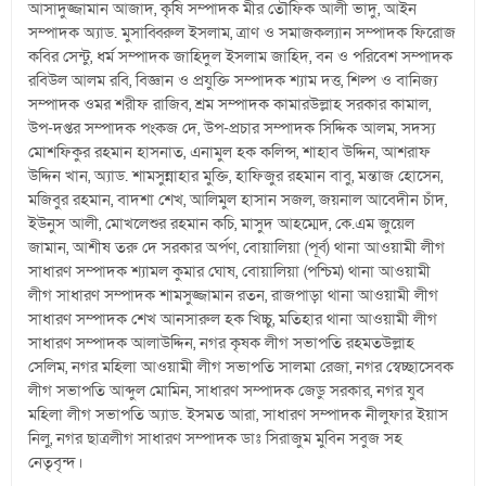
আসাদুজ্জামান আজাদ, কৃষি সম্পাদক মীর তৌফিক আলী ভাদু, আইন
সম্পাদক অ্যাড. মুসাব্বিরুল ইসলাম, ত্রাণ ও সমাজকল্যান সম্পাদক ফিরোজ
কবির সেন্টু, ধর্ম সম্পাদক জাহিদুল ইসলাম জাহিদ, বন ও পরিবেশ সম্পাদক
রবিউল আলম রবি, বিজ্ঞান ও প্রযুক্তি সম্পাদক শ্যাম দত্ত, শিল্প ও বানিজ্য
সম্পাদক ওমর শরীফ রাজিব, শ্রম সম্পাদক কামারউল্লাহ সরকার কামাল,
উপ-দপ্তর সম্পাদক পংকজ দে, উপ-প্রচার সম্পাদক সিদ্দিক আলম, সদস্য
মোশফিকুর রহমান হাসনাত, এনামুল হক কলিন্স, শাহাব উদ্দিন, আশরাফ
উদ্দিন খান, অ্যাড. শামসুন্নাহার মুক্তি, হাফিজুর রহমান বাবু, মন্তাজ হোসেন,
মজিবুর রহমান, বাদশা শেখ, আলিমুল হাসান সজল, জয়নাল আবেদীন চাঁদ,
ইউনুস আলী, মোখলেশুর রহমান কচি, মাসুদ আহম্মেদ, কে.এম জুয়েল
জামান, আশীষ তরু দে সরকার অর্পণ, বোয়ালিয়া (পূর্ব) থানা আওয়ামী লীগ
সাধারণ সম্পাদক শ্যামল কুমার ঘোষ, বোয়ালিয়া (পশ্চিম) থানা আওয়ামী
লীগ সাধারণ সম্পাদক শামসুজ্জামান রতন, রাজপাড়া থানা আওয়ামী লীগ
সাধারণ সম্পাদক শেখ আনসারুল হক খিচ্চু, মতিহার থানা আওয়ামী লীগ
সাধারণ সম্পাদক আলাউদ্দিন, নগর কৃষক লীগ সভাপতি রহমতউল্লাহ
সেলিম, নগর মহিলা আওয়ামী লীগ সভাপতি সালমা রেজা, নগর স্বেচ্ছাসেবক
লীগ সভাপতি আব্দুল মোমিন, সাধারণ সম্পাদক জেডু সরকার, নগর যুব
মহিলা লীগ সভাপতি অ্যাড. ইসমত আরা, সাধারণ সম্পাদক নীলুফার ইয়াস
নিলু, নগর ছাত্রলীগ সাধারণ সম্পাদক ডাঃ সিরাজুম মুবিন সবুজ সহ
নেতৃবৃন্দ।