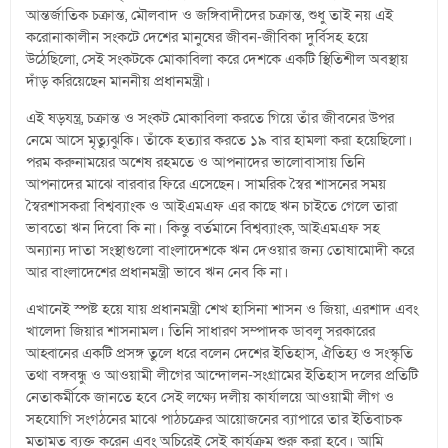
আন্তর্জাতিক চক্রান্ত, মৌলবাদ ও জঙ্গিবাদীদের চক্রান্ত, শুধু তাই নয় এই
করোনাকালীন সংকটে দেশের মানুষের জীবন-জীবিকা দুর্বিসহ হয়ে
উঠেছিলো, সেই সংকটকে মোকাবিলা করে দেশকে একটি স্থিতিশীল অবস্থায়
দাঁড় করিয়েছেন মাননীয় প্রধানমন্ত্রী।
এই ষড়যন্ত্র, চক্রান্ত ও সংকট মোকাবিলা করতে গিয়ে তাঁর জীবনের উপর
নেমে আসে মৃত্যুঝুকি। তাঁকে হত্যার করতে ১৯ বার হামলা করা হয়েছিলো।
পরম করুনাময়ের অশেষ রহমতে ও আপনাদের ভালোবাসায় তিনি
আপনাদের মাঝে বারবার ফিরে এসেছেন। সামরিক স্বৈর শাসনের সময়
স্বৈরশাসকরা বিশ্বব্যাংক ও আইএমএফ এর কাছে ঋন চাইতে গেলে তারা
ভাবতো ঋন দিবো কি না। কিন্তু বর্তমানে বিশ্বব্যাংক, আইএমএফ সহ
অন্যান্য দাতা সংস্থাগুলো বাংলাদেশকে ঋন দেওয়ার জন্য তোষামোদী করে
আর বাংলাদেশের প্রধানমন্ত্রী ভাবে ঋন নেব কি না।
এখানেই স্পষ্ট হয়ে যায় প্রধানমন্ত্রী শেখ হাসিনা শাসন ও জিয়া, এরশাদ এবং
খালেদা জিয়ার শাসনামল। তিনি সাধারণ সম্পাদক ডাবলু সরকারের
আহ্বানের একটি প্রসঙ্গ তুলে ধরে বলেন দেশের ইতিহাস, ঐতিহ্য ও সংস্কৃতি
তথা বঙ্গবন্ধু ও আওয়ামী লীগের আন্দোলন-সংগ্রামের ইতিহাস দলের প্রতিটি
নেতাকর্মীকে জানতে হবে সেই লক্ষ্যে দলীয় কার্যালয়ে আওয়ামী লীগ ও
সহযোগি সংগঠনের মাঝে পাঠচক্রের আয়োজনের ব্যাপারে তার ইতিবাচক
মতামত ব্যক্ত করেন এবং অচিরেই সেই কার্যক্রম শুরু করা হবে। আমি