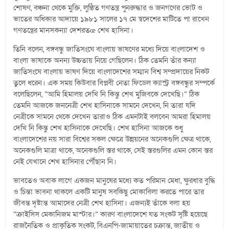
শোষণ, বঞ্চনা থেকে মুক্তি, লুণ্ঠিত গণতন্ত্র পুনরুদ্ধার ও জনগণের ভোট ও
ভাতের অধিকার আদায়ে ১৯৮১ সালের ১৭ মে স্বদেশের মাটিতে পা রাখেন
গণতন্ত্রের মানসকন্যা দেশরতœ শেখ হাসিনা।
তিনি বলেন, বঙ্গবন্ধু জাতিসংঘে বাংলায় ভাষণের মধ্যে দিয়ে বাংলাদেশ ও
বাংলা ভাষাকে অনন্য উচ্চতায় নিয়ে গেছিলেন। ঠিক তেমনি তাঁর কন্যা
জাতিসংঘে বাংলায় ভাষণ দিয়ে বাংলাদেশের সম্মান বিশ্ব সম্প্রদায়ের নিকট
তুলে ধরেন। এক সময় কিউবার বিপ্লবী নেতা ফিডেল ক্যাস্ট্র বঙ্গবন্ধুর সম্পর্কে
বলেছিলেন, “আমি হিমালয় দেখি নি কিন্তু শেখ মুজিবকে দেখেছি।” ঠিক
তেমনি আজকে জননেত্রী শেখ হাসিনাকে সামনে দেখেন, নি তারা যদি
নেত্রীকে সামনে থেকে দেখেন তারাও ঠিক এমনটাই বলবেন আমরা হিমালয়
দেখি নি কিন্তু শেখ হাসিনাকে দেখেছি। শেখ হাসিনা আজকে শুধু
বাংলাদেশের নয় সারা বিশ্বের সকল ক্ষেত্রে উন্নয়নের অনেকগুলি ক্ষেত্র থাকে,
অনেকগুলি মাত্রা থাকে, অনেকগুলি স্তর থাকে, সেই স্তরগুলির এমন কোন স্তর
নেই যেখানে শেখ হাসিনার পৌঁছান নি।
ভাবতেও অবাক লাগে একজন মানুষের মধ্যে কত পরিমান মেধা, ক্ষুরধার বুদ্ধি
ও চিন্তা ভাবনা থাকলে একটি মানুষ সবকিছু মোকাবিলা করতে পারে তার
জীবন্ত দৃষ্টান্ত আমাদের নেত্রী শেখ হাসিনা। এজন্যই তাঁকে বলা হয়
“ক্রাইসিস মেকানিজম মাস্টার।” কারণ বাংলাদেশে যত সংকট সৃষ্টি হয়েছে
রাজনৈতিক ও প্রাকৃতিক সংকট, বিএনপি-জামায়াতের চক্রান্ত, জাতীয় ও