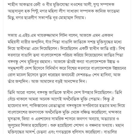
শাহীন আকতার রেনী ও বীর মুক্তিযোদ্ধা নওশের আলী, যুগ্ম সম্পাদক
আহ্সানুল হক পিন্টু, নগর মহিলা লীগ সাধারণ সম্পাদক কানিজ ফাতেমা
মিতু, নগর ছাত্রলীগ সভাপতি নূর মোহাম্মদ সিয়াম।
সভায় এ.এইচ.এম খায়রুজ্জামান লিটন বলেন, আজকে এমন একজন
মহিয়সী নারীর জন্মদিন, যাঁর পিতা বাঙালি জাতিকে সশস্ত্র মুক্তিযুদ্ধের মধ্যে
দিয়ে স্বাধীনতা এনে দিয়েছিলেন। দিয়েছিলেন একটি স্বাধীন জাতি রাষ্ট্র। বিশ্ব
দরবারে বাঙালি তথা বাংলাদেশকে পরিচয় করিয়ে দিয়েছেলেন জাতির পিতা
বঙ্গবন্ধু শেখ মুজিবুর রহমান। আজকে তাঁরই কন্যা বাংলাদেশকে উন্নত ও
সমৃদ্ধশালী দেশ হিসেবে বিনির্মাণ করে বিশ্বের দরবারে বাংলাদেশকে উন্নয়নের
রোল মডেল হিসেবে তুলে ধরেছেন জননেত্রী দেশরতœ শেখ হাসিনা, আজ
তাঁর জন্মদিন। আজ আমাদের বড়ই আনন্দের দিন।
তিনি আরো বলেন, বঙ্গবন্ধু জাতিকে স্বাধীন দেশ উপহার দিয়েছিলেন। তিনি
বেঁচে থাকলে আমরা অনেক আগেই অর্থনৈতিক মুক্তি পেতাম। কিন্তু ঐ
হায়েনার দল, পাকিস্তানের প্রেতাত্মারা বঙ্গবন্ধুকে সপরিবারে হত্যার মধ্য দিয়ে
বাংলাদেশের জনগণকে অর্থনৈতিক মুক্তি থেকে বঞ্চিত করেছিলো, খন্দকার
মুসতাক, জিয়া ও এরশাদের সামরিক শাসনে জনগণ অন্যায়, অত্যাচার ও
জুলুমের শিকার হয়েছিলো। শুরু হয়েছিলো শোষণ ও বঞ্চনার অধ্যায়। মহান
মুক্তিযুদ্ধের আদর্শ, চেতনা এবং গণতন্ত্রকে ধুলিসাৎ করেছিলো। বাঙালির