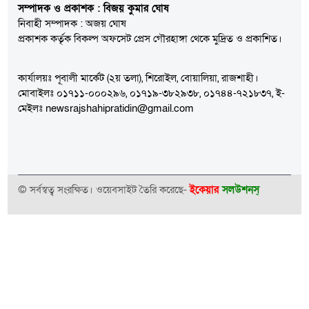
সম্পাদক ও প্রকাশক : বিজয় কুমার ঘোষ
নিবাহী সম্পাদক : অজয় ঘোষ
প্রকাশক কর্তৃক বিকল্প অফসেট প্রেস গৌরহাঙ্গা থেকে মুদ্রিত ও প্রকাশিত।
কার্যালয়ঃ পূবালী মার্কেট (২য় তলা), শিরোইল, বোয়ালিয়া, রাজশাহী।
মোবাইলঃ ০১৭১১-০০০২৯৬, ০১৭১৯-৩৮২৯৩৮, ০১৭৪৪-৭২১৮৩৭, ই-
মেইলঃ newsrajshahipratidin@gmail.com
© সর্বস্বত্ব সংরক্ষিত। ওয়েবসাইট তৈরি করেছে-
ইকেয়ার
সলউশনস্