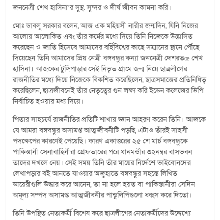
জননেত্রী শেখ হাসিনা’র সুস্থ. সুন্দর ও দীর্ঘ জীবন কামনা করি।
মোঃ ডাবলু সরকার বলেন, আজ এক মহিয়সী নারীর জন্মদিন, যিনি নিজের
আলোয় আলোকিত এবং তাঁর কর্মের মধ্যে দিয়ে তিনি নিজেকে উদ্ভাসিত
করেছেন ও জাতি হিসেবে আমাদের বর্হিবিশ্বের কাছে সম্মানের স্থানে পৌঁছে
দিয়েছেন তিনি আমাদের প্রিয় নেত্রী বঙ্গবন্ধুর কন্যা জননেত্রী দেশরতœ শেখ
হাসিনা। আজকের টুঙ্গিপাড়ার সেই নিভৃত গ্রামে জন্ম নিয়ে ছাত্রলীগের
রাজনীতির মধ্যে দিয়ে নিজেকে বিকশিত করেছিলেন, ছাত্রসমাজের প্রতিনিধিত্ব
করেছিলেন, ছাত্রজীবনেই তাঁর নেতৃত্বের গুন লক্ষ্য করি ইডেন কলেজের ভিপি
নির্বাচিত হওয়ার মধ্য দিয়ে।
পিতার সাহচর্যে রাজনীতির প্রতিটি শাখায় জ্ঞান আহরণ করেন তিনি। আজকে
যে আমরা বঙ্গবন্ধুর অসামপ্ত আত্মজীবনীটি পড়ছি, এটাও তাঁরই সাহসী
পদক্ষেপের কারণেই পেয়েছি। কারণ একাত্তরের ২৫ শে মার্চ বঙ্গবন্ধুকে
পাকিস্তানী সেনাবাহিনীরা গ্রেফতারের পরে ধানমন্ডীর ৩২নম্বর বাসভবন
তাদের দখলে নেয়। সেই সময় তিনি তাঁর মায়ের নির্দেশে ভাইবোনদের
লেখাপড়ার বই আনতে যাওয়ার অজুহাতে বঙ্গবন্ধুর সহস্তে লিখিত
ডায়েরীগুলি উদ্ধার করে আনেন, তা না হলে হয়ত বা পাকিস্তানীরা সেদিন
অমূল্য সম্পদ অসামপ্ত আত্মজীবনীর পান্ডুলিপিগুলো ধ্বংস করে দিতো।
তিনি উপস্থিত নেতাকর্মী বিশেষ করে ছাত্রলীগের নেতাকর্মীদের উদ্দেশ্যে