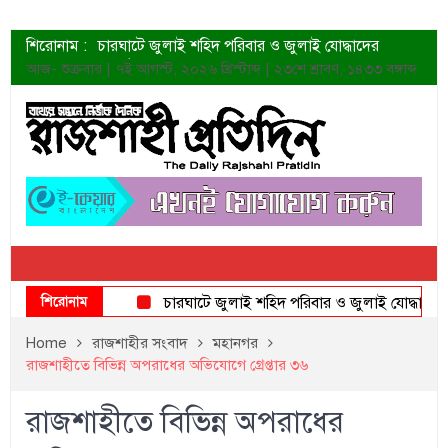
শিরোনাম :
চারঘাটে জুলাই শহিদ পরিবার ও জুলাই যোদ্ধাদের
সংবর্ধনা
আজ- শুক্রবার | ৭ই আগস্ট, ২০২৬ খ্রিস্টাব্দ | ২৩শে শ্রাবণ, ১৪৩৩ বঙ্গাব্দ
শহীদদের প্রত্যাশা এখনো পূরণ হয়নি: ডা. শফিকুর রহমান
ত্বক ভালো রাখতে যে ৫ কাজ করবেন
জুলাই স্মৃতি জাদুঘরের দুয়ার খুলেছে উদ্বোধন করলেন
প্রধানমন্ত্রী
শাহরুখের নতুন সিনেমার লুক
কোয়ার্টার ফাইনালে নেইমারের দুর্দান্ত অ্যাসিস্টে সান্তোস
ডেনিস লিয়ামিন রাশিয়ার ড্রোন বাহিনীর প্রধান হলেন
জুলাই শহিদদের আত্মত্যাগ জাতি চিরকাল শ্রদ্ধার সাথে
স্মরণ করবে: ভূমিমন্ত্রী
শিরোনাম
চারঘাটে জুলাই শহিদ পরিবার ও জুলাই যোদ্ধাদের সংবর্
Home
রাজশাহীর সংবাদ
মহানগর
রাজশাহীতে বিভিন্ন অপরাধের অভিযোগে গ্রেপ্তার ৩৬
রাজশাহীতে বিভিন্ন অপরাধের