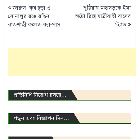
Post
জারুল, কৃষ্ণচূড়া ও
পুঠিয়ায় মহাসড়কে ইমা
navigation
সোনালুর রঙে রঙিন
অটো রিক্স যাত্রীবাহী বাসের
রাজশাহী কলেজ ক্যাম্পাস
স্ট্যাড
প্রতিনিধি নিয়োগ চলছে…
পড়ুন এবং বিজ্ঞাপন দিন…