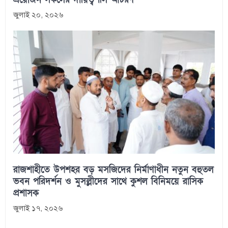
জুলাই ২০, ২০২৬
রাজশাহীতে উপশহর বড় মসজিদের নির্মাণাধীন নতুন বহুতল
ভবন পরিদর্শন ও মুসল্লীদের সাথে কুশল বিনিময়ে রাসিক
প্রশাসক
জুলাই ১৭, ২০২৬