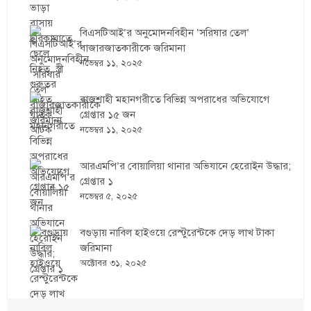
বিএসটিআই’র অনুমোদনবিহীন ‘সরিষার তেল’
বাজারজাতকারীকে জরিমানা
নভেম্বর ১১, ২০২৫
রাজশাহী মহানগরীতে বিভিন্ন অপরাধের অভিযোগে
গ্রেপ্তার ১৫ জন
নভেম্বর ১১, ২০২৫
আরএমপি’র বোয়ালিয়া থানার অভিযানে হেরোইন উদ্ধার;
গ্রেপ্তার ১
নভেম্বর ৫, ২০২৫
বগুড়ায় নাবিল হাইওয়ে রেস্টুরেন্টকে দেড় লাখ টাকা
জরিমানা
অক্টোবর ৩১, ২০২৫