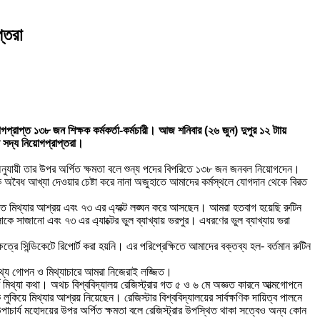
্তরা
়োগপ্রাপ্ত ১৩৮ জন শিক্ষক কর্মকর্তা-কর্মচারী। আজ শনিবার (২৬ জুন) দুপুর ১২ টাায়
 সদ্য নিয়োগপ্রাপ্তরা।
৫)অনুযায়ী তার উপর অর্পিত ক্ষমতা বলে শুন্য পদের বিপরিতে ১৩৮ জন জনবল নিয়োগদেন।
ে অবৈধ আখ্যা দেওয়ার চেষ্টা করে নানা অজুহাতে আমাদের কর্মস্থলে যোগদান থেকে বিরত
তিনিয়ত মিথ্যার আশ্রয় এবং ৭৩ এর এ্যাক্ট লঙ্ঘন করে আসছেন। আমরা হতবাগ হয়েছি রুটিন
কে সাজানো এবং ৭৩ এর এ্যাক্টের ভুল ব্যাখ্যায় ভরপুর। এধরণের ভুল ব্যাখ্যায় ভরা
রে সিন্ডিকেটে রিপোর্ট করা হয়নি। এর পরিপ্রেক্ষিতে আমাদের বক্তব্য হল- বর্তমান রুটিন
থ্য গোপন ও মিথ্যাচারে আমরা নিজেরাই লজ্জিত।
 মিথ্যা কথা। অথচ বিশ্ববিদ্যালয় রেজিস্ট্রার গত ৫ ও ৬ মে অজ্ঞত কারনে আত্মগোপনে
য়ে মিথ্যার আশ্রয় নিয়েছেন। রেজিস্টার বিশ্ববিদ্যালয়ের সার্বক্ষণিক দায়িত্ব পালনে
ী উপাচার্য মহোদয়ের উপর অর্পিত ক্ষমতা বলে রেজিস্ট্রার উপস্থিত থাকা সত্বেও অন্য কোন