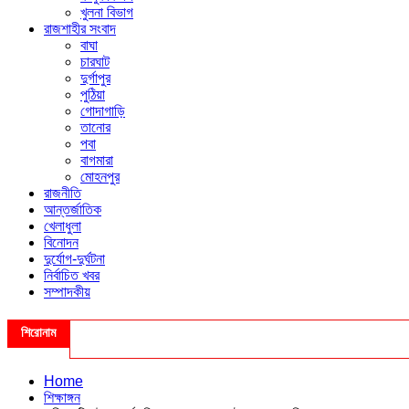
খুলনা বিভাগ
রাজশাহীর সংবাদ
বাঘা
চারঘাট
দুর্গাপুর
পুঠিয়া
গোদাগাড়ি
তানোর
পবা
বাগমারা
মোহনপুর
রাজনীতি
আন্তর্জাতিক
খেলাধুলা
বিনোদন
দুর্যোগ-দুর্ঘটনা
নির্বাচিত খবর
সম্পাদকীয়
শিরোনাম
Home
শিক্ষাঙ্গন