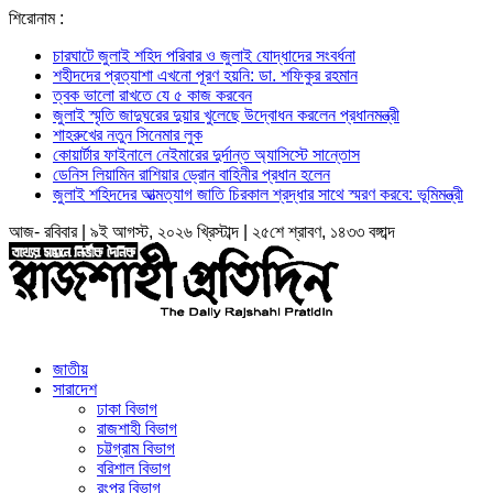
শিরোনাম :
চারঘাটে জুলাই শহিদ পরিবার ও জুলাই যোদ্ধাদের সংবর্ধনা
শহীদদের প্রত্যাশা এখনো পূরণ হয়নি: ডা. শফিকুর রহমান
ত্বক ভালো রাখতে যে ৫ কাজ করবেন
জুলাই স্মৃতি জাদুঘরের দুয়ার খুলেছে উদ্বোধন করলেন প্রধানমন্ত্রী
শাহরুখের নতুন সিনেমার লুক
কোয়ার্টার ফাইনালে নেইমারের দুর্দান্ত অ্যাসিস্টে সান্তোস
ডেনিস লিয়ামিন রাশিয়ার ড্রোন বাহিনীর প্রধান হলেন
জুলাই শহিদদের আত্মত্যাগ জাতি চিরকাল শ্রদ্ধার সাথে স্মরণ করবে: ভূমিমন্ত্রী
আজ- রবিবার | ৯ই আগস্ট, ২০২৬ খ্রিস্টাব্দ | ২৫শে শ্রাবণ, ১৪৩৩ বঙ্গাব্দ
জাতীয়
সারাদেশ
ঢাকা বিভাগ
রাজশাহী বিভাগ
চট্টগ্রাম বিভাগ
বরিশাল বিভাগ
রংপুর বিভাগ