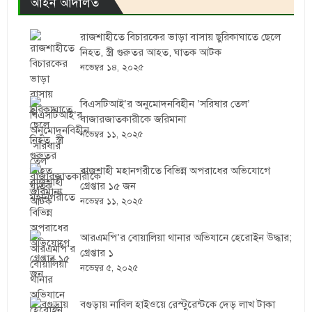
আইন আদালত
রাজশাহীতে বিচারকের ভাড়া বাসায় ছুরিকাঘাতে ছেলে
নিহত, স্ত্রী গুরুতর আহত, ঘাতক আটক
নভেম্বর ১৪, ২০২৫
বিএসটিআই’র অনুমোদনবিহীন ‘সরিষার তেল’
বাজারজাতকারীকে জরিমানা
নভেম্বর ১১, ২০২৫
রাজশাহী মহানগরীতে বিভিন্ন অপরাধের অভিযোগে
গ্রেপ্তার ১৫ জন
নভেম্বর ১১, ২০২৫
আরএমপি’র বোয়ালিয়া থানার অভিযানে হেরোইন উদ্ধার;
গ্রেপ্তার ১
নভেম্বর ৫, ২০২৫
বগুড়ায় নাবিল হাইওয়ে রেস্টুরেন্টকে দেড় লাখ টাকা