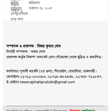
জরিমানা
অক্টোবর ৩১, ২০২৫
সম্পাদক ও প্রকাশক : বিজয় কুমার ঘোষ
নিবাহী সম্পাদক : অজয় ঘোষ
প্রকাশক কর্তৃক বিকল্প অফসেট প্রেস গৌরহাঙ্গা থেকে মুদ্রিত ও প্রকাশিত।
কার্যালয়ঃ পূবালী মার্কেট (২য় তলা), শিরোইল, বোয়ালিয়া, রাজশাহী।
মোবাইলঃ ০১৭১১-০০০২৯৬, ০১৭১৯-৩৮২৯৩৮, ০১৭৪৪-৭২১৮৩৭,
ই-মেইলঃ newsrajshahipratidin@gmail.com