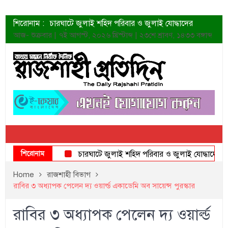
শিরোনাম :
চারঘাটে জুলাই শহিদ পরিবার ও জুলাই যোদ্ধাদের
সংবর্ধনা
আজ- শুক্রবার | ৭ই আগস্ট, ২০২৬ খ্রিস্টাব্দ | ২৩শে শ্রাবণ, ১৪৩৩ বঙ্গাব্দ
শহীদদের প্রত্যাশা এখনো পূরণ হয়নি: ডা. শফিকুর রহমান
ত্বক ভালো রাখতে যে ৫ কাজ করবেন
জুলাই স্মৃতি জাদুঘরের দুয়ার খুলেছে উদ্বোধন করলেন
প্রধানমন্ত্রী
শাহরুখের নতুন সিনেমার লুক
কোয়ার্টার ফাইনালে নেইমারের দুর্দান্ত অ্যাসিস্টে সান্তোস
ডেনিস লিয়ামিন রাশিয়ার ড্রোন বাহিনীর প্রধান হলেন
জুলাই শহিদদের আত্মত্যাগ জাতি চিরকাল শ্রদ্ধার সাথে
স্মরণ করবে: ভূমিমন্ত্রী
শিরোনাম
চারঘাটে জুলাই শহিদ পরিবার ও জুলাই যোদ্ধাদের সংবর্ধন
Home
রাজশাহী বিভাগ
রাবির ৩ অধ্যাপক পেলেন দ্য ওয়ার্ল্ড একাডেমি অব সায়েন্স পুরস্কার
রাবির ৩ অধ্যাপক পেলেন দ্য ওয়ার্ল্ড