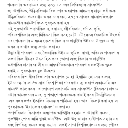
গবেষণায় অবদানের জন্য ২০১৭ সালের ফিজিক্যাল সায়েন্সেস
ক্যাটেগরিতে, উদ্ভিদবিজ্ঞান বিভাগের অধ্যাপক আহমদ হুমায়ুন কবীরকে
উদ্ভিদবিজ্ঞান গবেষণায় অবদানের জন্য ২০১৭ সালের বায়োলজিক্যাল
সায়েন্সেস ক্যাটেগরিতে পুরস্কৃত করা হয়।
এই পুরস্কারটি পদার্থবিজ্ঞান, রসায়ন, জীববিজ্ঞান, গণিত, কৃষি,
পরিবেশবিজ্ঞান এবং চিকিৎসা বিজ্ঞানসহ মোট ৭টি ক্ষেত্রে বৈজ্ঞানিক উৎকর্ষ
এবং গবেষণার মাধ্যমে দেশের বিজ্ঞান ও প্রযুক্তির উন্নয়নে উল্লেখযোগ্য
অবদান রাখার জন্য প্রদান করা হয়।
উদ্ভাবনী গবেষণা এবং বৈজ্ঞানিক উন্নয়নে ভূমিকা রাখা, ভবিষ্যৎ গবেষণায়
তরুণ বিজ্ঞানীদের উৎসাহিত করে তোলা এবং বিজ্ঞান ও প্রযুক্তির
অগ্রগতির প্রসার জাতীয় ও আন্তর্জাতিকভাবে গবেষণার গুরুত্বকে তুলে
ধরাই এ পুরস্কারের মুল উদ্দেশ্য।
এবিষয়ে ফিশারীজ বিভাগের অধ্যাপক মোহা. ইয়ামিন হোসেন বলেন,
ইউনেস্কো’র ফান্ডে সারা বিশ্বে শিক্ষা গবেষণায় দ্য ওয়ার্ল্ড একাডেমি অব
সায়েন্স কাজ করে। বাংলাদেশ একাডেমি অব সায়েন্সেস (বিএএস) প্রথমে
এটার আবেদনের মধ্যে ৫ শতাংশ গবেষককে বাচাই করে টিডব্লিউএএস
-এর সদর দপ্তর ইতালির ত্রিয়েস্তায় পাঠানো হয়। তারা সিলেক্ট করা হয়।এ
পুরস্কারকে ‘ইয়াংদের নোবেল’ ও বলা হয়।
পদার্থবিজ্ঞান বিভাগের অধ্যাপক আতিকুর রহমান পাটোয়ারী বলেন,
পুরুষ্কার পেয়ে আমি খুবই আনন্দিত। এটা শুধু আমার ব্যক্তিগত সম্মান নয়
বরং বিশ্ববিদ্যালয়ের জন্য সম্মান। একই সাথে বিশ্ববিদ্যালয়ের জন্য গৌরব