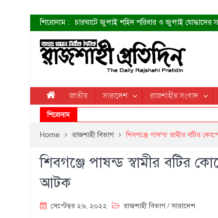
শিরোনাম :
চারঘাটে জুলাই শহিদ পরিবার ও জুলাই যোদ্ধাদের সং
শহীদদের প্রত্যাশা এখনো পূরণ হয়নি: ডা. শফিকুর 
ত্বক ভালো রাখতে যে ৫ কাজ করবেন
জুলাই স্মৃতি জাদুঘরের দুয়ার খুলেছে উদ্বোধন করলেন প
শাহরুখের নতুন সিনেমার লুক
কোয়ার্টার ফাইনালে নেইমারের দুর্দান্ত অ্যাসিস্টে সান্
ডেনিস লিয়ামিন রাশিয়ার ড্রোন বাহিনীর প্রধান হলেন
জাতীয়
সারাদেশ
রাজশাহীর সংবাদ
জুলাই শহিদদের আত্মত্যাগ জাতি চিরকাল শ্রদ্ধার সাথে
শিরোনাম
Home
রাজশাহী বিভাগ
শিবগঞ্জে পাষন্ড স্বামীর বটির কোপে
শিবগঞ্জে পাষন্ড স্বামীর বটির কোপ
আটক
সেপ্টেম্বর ২৬, ২০২২
রাজশাহী বিভাগ
/
সারাদেশ