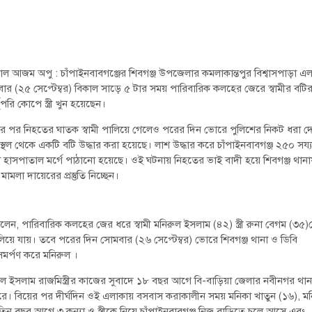
ল আজম অপু : চাঁপাইনবাবগঞ্জের শিবগঞ্জ উপজেলার কমলাকান্তপুর বিশ্বাসপাড়া এ
ার (২৫ সেপ্টেম্বর) বিকাল সাড়ে ৫ টার সময় পারিবারিক কলহের জেরে স্বামীর বটি
ুপরি কোপে স্ত্রী খুন হয়েছেন।
র পর নিহতের ঘাতক স্বামী পালিয়ে গেলেও পরের দিন ভোরে পুলিশের নিকট ধরা দ
স্থল থেকে একটি বটি উদ্ধার করা হয়েছে। লাশ উদ্ধার করে চাঁপাইনবাবগঞ্জ ২৫০ সয্য
 হাসপাতাল মর্গে পাঠানো হয়েছে। ওই ঘটনায় নিহতের ভাই বাদী হয়ে শিবগঞ্জ থানা
 মামলা দায়েরের প্রস্তুতি নিচ্ছেন।
বলেন, পারিবারিক কলহের জের ধরে স্বামী মনিরুল ইসলাম (৪২) স্ত্রী রুনা বেগম (৩৫)
ে যায়। তবে পরের দিন সোমবার (২৬ সেপ্টেম্বর) ভোরে শিবগঞ্জ থানা ও ডিবি
সমর্পণ করে মনিরুল ।
নিরুল ইসলাম রাজমিস্ত্রীর কাজের সুবাদে ১৮ বছর আগে বি-বাড়িয়া জেলার নবীনগর থা
রে। বিয়ের পর দীর্ঘদিন ওই এলাকায় বসবাস করাকালীন সময় মনিকা খাতুন (১৬), ম
তিন বছর আগে ৩ কন্যা ও স্ত্রীকে নিয়ে চাঁপাইনবাবগঞ্জ নিজ বাড়িতে চলে আসে এবং