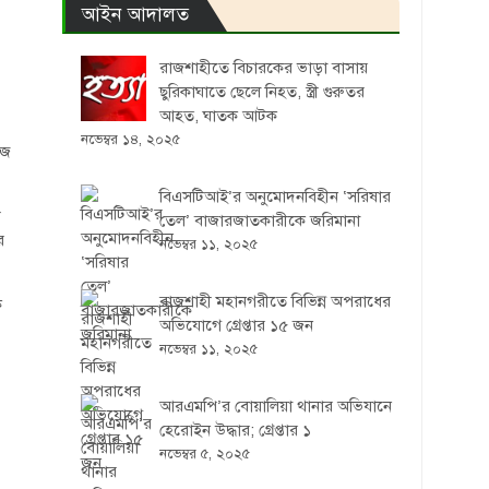
আইন আদালত
রাজশাহীতে বিচারকের ভাড়া বাসায়
ছুরিকাঘাতে ছেলে নিহত, স্ত্রী গুরুতর
আহত, ঘাতক আটক
নভেম্বর ১৪, ২০২৫
েজ
বিএসটিআই’র অনুমোদনবিহীন ‘সরিষার
ী
তেল’ বাজারজাতকারীকে জরিমানা
র
নভেম্বর ১১, ২০২৫
রাজশাহী মহানগরীতে বিভিন্ন অপরাধের
ে
অভিযোগে গ্রেপ্তার ১৫ জন
নভেম্বর ১১, ২০২৫
আরএমপি’র বোয়ালিয়া থানার অভিযানে
হেরোইন উদ্ধার; গ্রেপ্তার ১
নভেম্বর ৫, ২০২৫