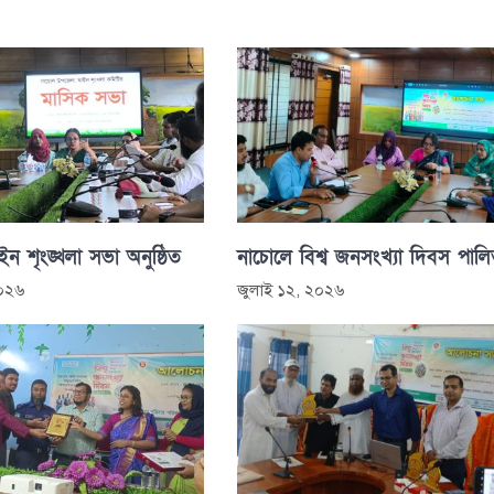
 শৃংঙ্খলা সভা অনুষ্ঠিত
নাচোলে বিশ্ব জনসংখ্যা দিবস পাল
২০২৬
জুলাই ১২, ২০২৬