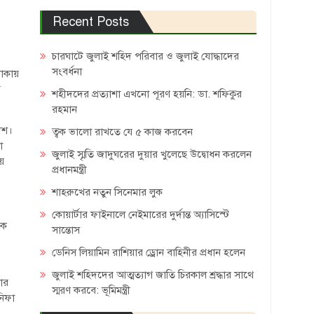
Recent Posts
চারঘাটে জুলাই শহিদ পরিবার ও জুলাই যোদ্ধাদের
সংবর্ধনা
লাকায়
র
শহীদদের প্রত্যাশা এখনো পূরণ হয়নি: ডা. শফিকুর
রহমান
েশ।
ত্বক ভালো রাখতে যে ৫ কাজ করবেন
া
জুলাই স্মৃতি জাদুঘরের দুয়ার খুলেছে উদ্বোধন করলেন
য়
প্রধানমন্ত্রী
শাহরুখের নতুন সিনেমার লুক
কোয়ার্টার ফাইনালে নেইমারের দুর্দান্ত অ্যাসিস্টে
কে
সান্তোস
ডেনিস লিয়ামিন রাশিয়ার ড্রোন বাহিনীর প্রধান হলেন
জুলাই শহিদদের আত্মত্যাগ জাতি চিরকাল শ্রদ্ধার সাথে
নার
স্মরণ করবে: ভূমিমন্ত্রী
নিফা