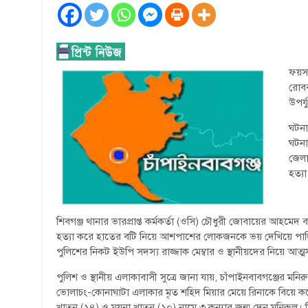
ফয়সা
রোবব
উপর্য
ঘটনা
ঘটনা
জেলা
হত্যা
শিবগঞ্জ থানার ভারপ্রাপ্ত কর্মকর্তা (ওসি) চৌধুরী জোবায়ের আহমেদ 
হত্যা করে হাতের বটি নিয়ে আশপাশের লোকজনকে ভয় দেখিয়ে পালিয়
পুলিশের নিকট ইউপি সদস্য রাজ্জাক মেম্বার ও স্থানীয়দের নিয়ে আত্ম
পুলিশ ও স্থানীয় এলাকাবাসী সুত্রে জানা যায়, চাঁপাইনবাবগঞ্জের ম
ভোলাচং-কোনাঘাটা এলাকার মৃত শহিদ মিয়ার মেয়ে রিনাকে বিয়ে ক
খাতুন (১৪) ও ময়না খাতুন (১০) নামে ৩ কন্যার জন্ম দেন মনিরুল। 