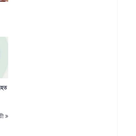
নিহত
য়ী