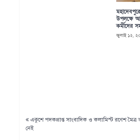
মহাদেবপুরে
উপলক্ষে আল
কর্মীদের সম
জুলাই ১২, 
Post
একুশে পদকপ্রাপ্ত সাংবাদিক ও কলামিস্ট রণেশ মৈত্র
navigation
নেই