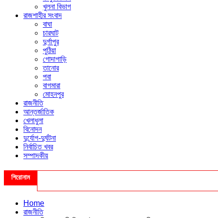
খুলনা বিভাগ
রাজশাহীর সংবাদ
বাঘা
চারঘাট
দুর্গাপুর
পুঠিয়া
গোদাগাড়ি
তানোর
পবা
বাগমারা
মোহনপুর
রাজনীতি
আন্তর্জাতিক
খেলাধুলা
বিনোদন
দুর্যোগ-দুর্ঘটনা
নির্বাচিত খবর
সম্পাদকীয়
শিরোনাম
Home
রাজনীতি