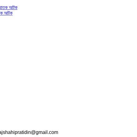
ঘাতক আটক
srajshahipratidin@gmail.com