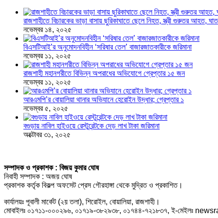
রাজশাহীতে বিচারকের ভাড়া বাসায় ছুরিকাঘাতে ছেলে নিহত, স্ত্রী গুরুতর আহত, 
নভেম্বর ১৪, ২০২৫
বিএসটিআই’র অনুমোদনবিহীন ‘সরিষার তেল’ বাজারজাতকারীকে জরিমানা
নভেম্বর ১১, ২০২৫
রাজশাহী মহানগরীতে বিভিন্ন অপরাধের অভিযোগে গ্রেপ্তার ১৫ জন
নভেম্বর ১১, ২০২৫
আরএমপি’র বোয়ালিয়া থানার অভিযানে হেরোইন উদ্ধার; গ্রেপ্তার ১
নভেম্বর ৫, ২০২৫
বগুড়ায় নাবিল হাইওয়ে রেস্টুরেন্টকে দেড় লাখ টাকা জরিমানা
অক্টোবর ৩১, ২০২৫
সম্পাদক ও প্রকাশক : বিজয় কুমার ঘোষ
নিবাহী সম্পাদক : অজয় ঘোষ
প্রকাশক কর্তৃক বিকল্প অফসেট প্রেস গৌরহাঙ্গা থেকে মুদ্রিত ও প্রকাশিত।
কার্যালয়ঃ পূবালী মার্কেট (২য় তলা), শিরোইল, বোয়ালিয়া, রাজশাহী।
মোবাইলঃ ০১৭১১-০০০২৯৬, ০১৭১৯-৩৮২৯৩৮, ০১৭৪৪-৭২১৮৩৭, ই-মেইলঃ new