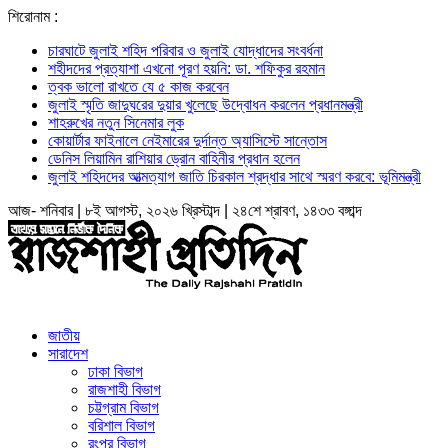
শিরোনাম :
চারঘাটে জুলাই শহিদ পরিবার ও জুলাই যোদ্ধাদের সংবর্ধনা
শহীদদের প্রত্যাশা এখনো পূরণ হয়নি: ডা. শফিকুর রহমান
ত্বক ভালো রাখতে যে ৫ কাজ করবেন
জুলাই স্মৃতি জাদুঘরের দুয়ার খুলেছে উদ্বোধন করলেন প্রধানমন্ত্রী
শাহরুখের নতুন সিনেমার লুক
কোয়ার্টার ফাইনালে নেইমারের দুর্দান্ত অ্যাসিস্টে সান্তোস
ডেনিস লিয়ামিন রাশিয়ার ড্রোন বাহিনীর প্রধান হলেন
জুলাই শহিদদের আত্মত্যাগ জাতি চিরকাল শ্রদ্ধার সাথে স্মরণ করবে: ভূমিমন্ত্রী
আজ- শনিবার | ৮ই আগস্ট, ২০২৬ খ্রিস্টাব্দ | ২৪শে শ্রাবণ, ১৪৩৩ বঙ্গাব্দ
জাতীয়
সারাদেশ
ঢাকা বিভাগ
রাজশাহী বিভাগ
চট্টগ্রাম বিভাগ
বরিশাল বিভাগ
রংপুর বিভাগ