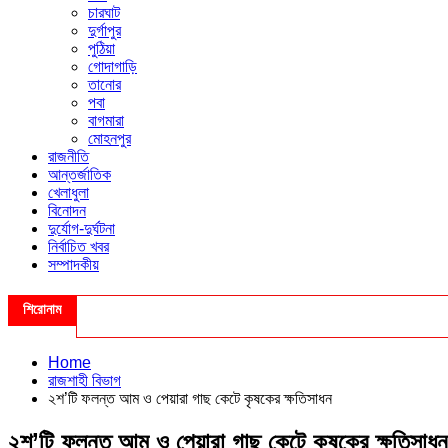
চারঘাট
দুর্গাপুর
পুঠিয়া
গোদাগাড়ি
তানোর
পবা
বাগমারা
মোহনপুর
রাজনীতি
আন্তর্জাতিক
খেলাধুলা
বিনোদন
দুর্যোগ-দুর্ঘটনা
নির্বাচিত খবর
সম্পাদকীয়
শিরোনাম
Home
রাজশাহী বিভাগ
২শ’টি ফলন্ত আম ও পেয়ারা গাছ কেটে কৃষকের ক্ষতিসাধন
২শ’টি ফলন্ত আম ও পেয়ারা গাছ কেটে কৃষকের ক্ষতিসাধন