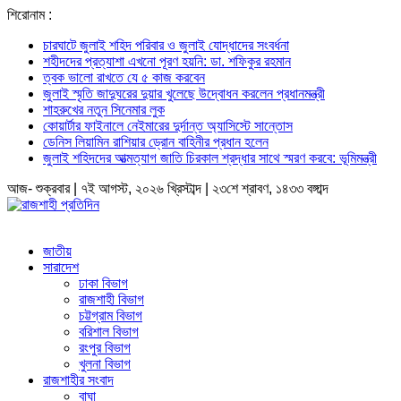
শিরোনাম :
চারঘাটে জুলাই শহিদ পরিবার ও জুলাই যোদ্ধাদের সংবর্ধনা
শহীদদের প্রত্যাশা এখনো পূরণ হয়নি: ডা. শফিকুর রহমান
ত্বক ভালো রাখতে যে ৫ কাজ করবেন
জুলাই স্মৃতি জাদুঘরের দুয়ার খুলেছে উদ্বোধন করলেন প্রধানমন্ত্রী
শাহরুখের নতুন সিনেমার লুক
কোয়ার্টার ফাইনালে নেইমারের দুর্দান্ত অ্যাসিস্টে সান্তোস
ডেনিস লিয়ামিন রাশিয়ার ড্রোন বাহিনীর প্রধান হলেন
জুলাই শহিদদের আত্মত্যাগ জাতি চিরকাল শ্রদ্ধার সাথে স্মরণ করবে: ভূমিমন্ত্রী
আজ- শুক্রবার | ৭ই আগস্ট, ২০২৬ খ্রিস্টাব্দ | ২৩শে শ্রাবণ, ১৪৩৩ বঙ্গাব্দ
জাতীয়
সারাদেশ
ঢাকা বিভাগ
রাজশাহী বিভাগ
চট্টগ্রাম বিভাগ
বরিশাল বিভাগ
রংপুর বিভাগ
খুলনা বিভাগ
রাজশাহীর সংবাদ
বাঘা