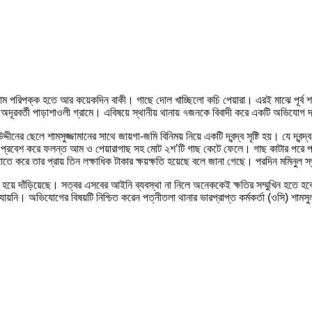
। আম পরিপক্ক হতে আর কয়েকদিন বাকী। গাছে দোল খাচ্ছিলো কচি পেয়ারা। এরই মাঝে পূর্ব
র অদূরবর্তী পাড়াশাওলী গ্রামে। এবিষয়ে স্থানীয় থানায় ৭জনকে বিবাদী করে একটি অভিযো
ের ছেলে শামসুজ্জামানের সাথে জায়গা-জমি বিনিময় নিয়ে একটি দ্বন্দ্ব সৃষ্টি হয়। যে দ্বন্দ্
ার প্রবেশ করে ফলন্ত আম ও পেয়ারাগাছ সহ মোট ২শ’টি গাছ কেটে ফেলে। গাছ কাটার পরে প
াতে করে তার প্রায় তিন লক্ষাধিক টাকার ক্ষয়ক্ষতি হয়েছে বলে জানা গেছে। পরদিন মমিনুল
হয়ে দাঁড়িয়েছে। সত্বর এসবের আইনি ব্যবস্থা না নিলে অনেককেই ক্ষতির সম্মুখিন হতে হবে।
যায়নি। অভিযোগের বিষয়টি নিশ্চিত করেন পত্নীতলা থানার ভারপ্রাপ্ত কর্মকর্তা (ওসি) শা