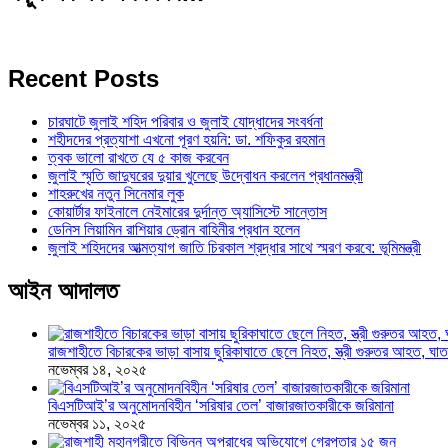
Recent Posts
চারঘাটে জুলাই শহিদ পরিবার ও জুলাই যোদ্ধাদের সংবর্ধনা
শহীদদের প্রত্যাশা এখনো পূরণ হয়নি: ডা. শফিকুর রহমান
ত্বক ভালো রাখতে যে ৫ কাজ করবেন
জুলাই স্মৃতি জাদুঘরের দুয়ার খুলেছে উদ্বোধন করলেন প্রধানমন্ত্রী
শাহরুখের নতুন সিনেমার লুক
কোয়ার্টার ফাইনালে নেইমারের দুর্দান্ত অ্যাসিস্টে সান্তোস
ডেনিস লিয়ামিন রাশিয়ার ড্রোন বাহিনীর প্রধান হলেন
জুলাই শহিদদের আত্মত্যাগ জাতি চিরকাল শ্রদ্ধার সাথে স্মরণ করবে: ভূমিমন্ত্রী
আইন আদালত
রাজশাহীতে বিচারকের ভাড়া বাসায় ছুরিকাঘাতে ছেলে নিহত, স্ত্রী গুরুতর আহত, 
নভেম্বর ১৪, ২০২৫
বিএসটিআই’র অনুমোদনবিহীন ‘সরিষার তেল’ বাজারজাতকারীকে জরিমানা
নভেম্বর ১১, ২০২৫