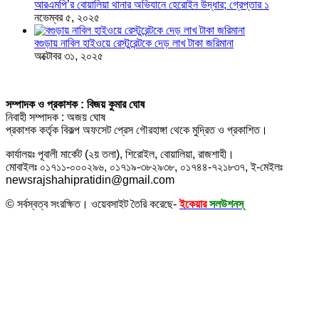
আরএমপি’র বোয়ালিয়া থানার অভিযানে হেরোইন উদ্ধার; গ্রেপ্তার ১
নভেম্বর ৫, ২০২৫
বগুড়ায় নাবিল হাইওয়ে রেস্টুরেন্টকে দেড় লাখ টাকা জরিমানা
অক্টোবর ৩১, ২০২৫
সম্পাদক ও প্রকাশক : বিজয় কুমার ঘোষ
নিবাহী সম্পাদক : অজয় ঘোষ
প্রকাশক কর্তৃক বিকল্প অফসেট প্রেস গৌরহাঙ্গা থেকে মুদ্রিত ও প্রকাশিত।
কার্যালয়ঃ পূবালী মার্কেট (২য় তলা), শিরোইল, বোয়ালিয়া, রাজশাহী।
মোবাইলঃ ০১৭১১-০০০২৯৬, ০১৭১৯-৩৮২৯৩৮, ০১৭৪৪-৭২১৮৩৭, ই-মেইলঃ
newsrajshahipratidin@gmail.com
© সর্বস্বত্ব সংরক্ষিত। ওয়েবসাইট তৈরি করেছে-
ইকেয়ার
সলউশনস্