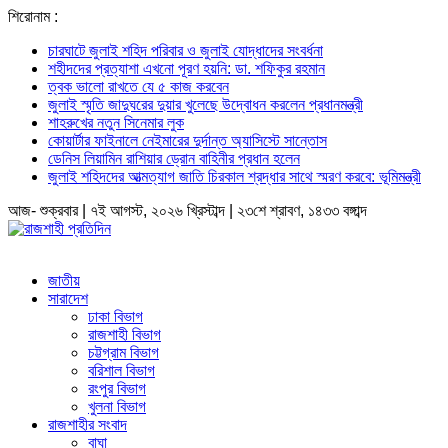
শিরোনাম :
চারঘাটে জুলাই শহিদ পরিবার ও জুলাই যোদ্ধাদের সংবর্ধনা
শহীদদের প্রত্যাশা এখনো পূরণ হয়নি: ডা. শফিকুর রহমান
ত্বক ভালো রাখতে যে ৫ কাজ করবেন
জুলাই স্মৃতি জাদুঘরের দুয়ার খুলেছে উদ্বোধন করলেন প্রধানমন্ত্রী
শাহরুখের নতুন সিনেমার লুক
কোয়ার্টার ফাইনালে নেইমারের দুর্দান্ত অ্যাসিস্টে সান্তোস
ডেনিস লিয়ামিন রাশিয়ার ড্রোন বাহিনীর প্রধান হলেন
জুলাই শহিদদের আত্মত্যাগ জাতি চিরকাল শ্রদ্ধার সাথে স্মরণ করবে: ভূমিমন্ত্রী
আজ- শুক্রবার | ৭ই আগস্ট, ২০২৬ খ্রিস্টাব্দ | ২৩শে শ্রাবণ, ১৪৩৩ বঙ্গাব্দ
জাতীয়
সারাদেশ
ঢাকা বিভাগ
রাজশাহী বিভাগ
চট্টগ্রাম বিভাগ
বরিশাল বিভাগ
রংপুর বিভাগ
খুলনা বিভাগ
রাজশাহীর সংবাদ
বাঘা