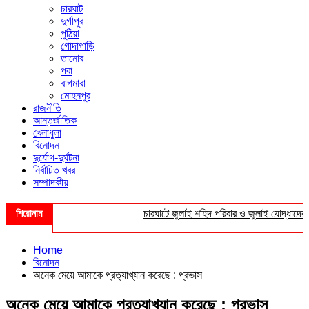
চারঘাট
দুর্গাপুর
পুঠিয়া
গোদাগাড়ি
তানোর
পবা
বাগমারা
মোহনপুর
রাজনীতি
আন্তর্জাতিক
খেলাধুলা
বিনোদন
দুর্যোগ-দুর্ঘটনা
নির্বাচিত খবর
সম্পাদকীয়
শিরোনাম
চারঘাটে জুলাই শহিদ পরিবার ও জুলাই যোদ্ধাদের সংবর্ধনা
Home
বিনোদন
অনেক মেয়ে আমাকে প্রত্যাখ্যান করেছে : প্রভাস
অনেক মেয়ে আমাকে প্রত্যাখ্যান করেছে : প্রভাস