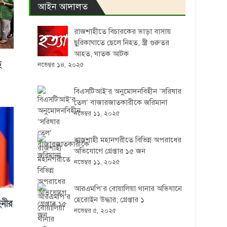
আইন আদালত
রাজশাহীতে বিচারকের ভাড়া বাসায়
ছুরিকাঘাতে ছেলে নিহত, স্ত্রী গুরুতর
আহত, ঘাতক আটক
ে
নভেম্বর ১৪, ২০২৫
বিএসটিআই’র অনুমোদনবিহীন ‘সরিষার
তেল’ বাজারজাতকারীকে জরিমানা
নভেম্বর ১১, ২০২৫
রাজশাহী মহানগরীতে বিভিন্ন অপরাধের
অভিযোগে গ্রেপ্তার ১৫ জন
নভেম্বর ১১, ২০২৫
আরএমপি’র বোয়ালিয়া থানার অভিযানে
হেরোইন উদ্ধার; গ্রেপ্তার ১
িনীর
নভেম্বর ৫, ২০২৫