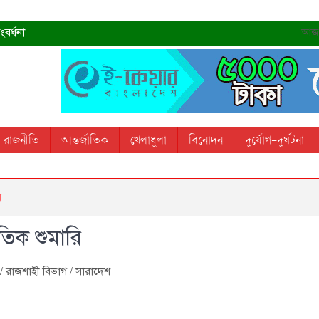
বর্ধনা
আজ- 
রহমান
্রধানমন্ত্রী
তোস
রাজনীতি
আন্তর্জাতিক
খেলাধুলা
বিনোদন
দুর্যোগ-দুর্ঘটনা
 স্মরণ করবে: ভূমিমন্ত্রী
ি
ৈতিক শুমারি
/
রাজশাহী বিভাগ
/
সারাদেশ