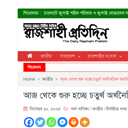
শিরোনাম :
চারঘাটে জুলাই শহিদ পরিবার ও জুলাই যোদ্ধাদের সং
শহীদদের প্রত্যাশা এখনো পূরণ হয়নি: ডা. শফিকুর 
ত্বক ভালো রাখতে যে ৫ কাজ করবেন
জুলাই স্মৃতি জাদুঘরের দুয়ার খুলেছে উদ্বোধন করলেন প
শাহরুখের নতুন সিনেমার লুক
কোয়ার্টার ফাইনালে নেইমারের দুর্দান্ত অ্যাসিস্টে সান্
ডেনিস লিয়ামিন রাশিয়ার ড্রোন বাহিনীর প্রধান হলেন
জাতীয়
সারাদেশ
রাজশাহীর সংবাদ
জুলাই শহিদদের আত্মত্যাগ জাতি চিরকাল শ্রদ্ধার সাথে
শিরোনাম
Home
জাতীয়
আজ থেকে শুরু হচ্ছে চতুর্থ অর্থনৈতিক শুমার
আজ থেকে শুরু হচ্ছে চতুর্থ অর্থন
ডিসেম্বর ১০, ২০২৪
অর্থ-বাণিজ্য
/
জাতীয়
/
নির্বাচিত খবর