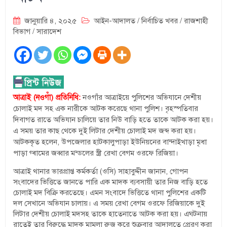
জানুয়ারি ৪, ২০২৫
আইন-আদালত
/
নির্বাচিত খবর
/
রাজশাহী
বিভাগ
/
সারাদেশ
আত্রাই (নওগাঁ) প্রতিনিধি:
নওগাঁর আত্রাইয়ে পুলিশের অভিযানে দেশীয়
চোলাই মদ সহ এক নারীকে আটক করেছে থানা পুলিশ। বৃহস্পতিবার
দিবাগত রাতে অভিযান চালিয়ে তার নিউ বাড়ি হতে তাকে আটক করা হয়।
এ সময় তার কাছ থেকে দুই লিটার দেশীয় চোলাই মদ জব্দ করা হয়।
আটককৃত হলেন, উপজেলার হাটকালুপাড়া ইউনিয়নের বান্দাইখাড়া মৃধা
পাড়া গ্ৰামের জব্বার মন্ডলের স্ত্রী রেখা বেগম ওরফে রিজিয়া।
আত্রাই থানার ভারপ্রাপ্ত কর্মকর্তা (ওসি) সাহাবুদ্দীন জানান, গোপন
সংবাদের ভিত্তিতে জানতে পারি এক মাদক ব্যবসায়ী তার নিজ বাড়ি হতে
চোলাই মদ বিক্রি করতেছে। এমন সংবাদে ভিত্তিতে থানা পুলিশের একটি
দল সেখানে অভিযান চালায়। এ সময় রেখা বেগম ওরফে রিজিয়াকে দুই
লিটার দেশীয় চোলাই মদসহ তাকে হাতেনাতে আটক করা হয়। এঘটনায়
রাতেই তার বিরুদ্ধে মাদক মামলা রুজু করে শুক্রবার আদালতে প্রেরণ করা