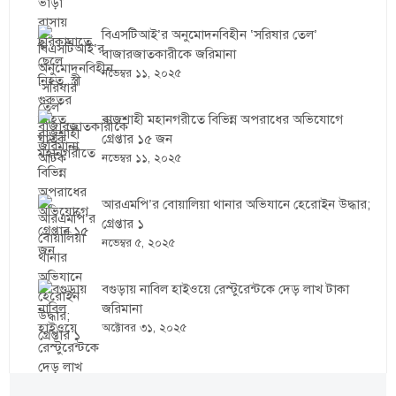
বিএসটিআই’র অনুমোদনবিহীন ‘সরিষার তেল’
বাজারজাতকারীকে জরিমানা
নভেম্বর ১১, ২০২৫
রাজশাহী মহানগরীতে বিভিন্ন অপরাধের অভিযোগে
গ্রেপ্তার ১৫ জন
নভেম্বর ১১, ২০২৫
আরএমপি’র বোয়ালিয়া থানার অভিযানে হেরোইন উদ্ধার;
গ্রেপ্তার ১
নভেম্বর ৫, ২০২৫
বগুড়ায় নাবিল হাইওয়ে রেস্টুরেন্টকে দেড় লাখ টাকা
জরিমানা
অক্টোবর ৩১, ২০২৫