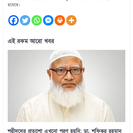
হয়েছে।
এই রকম আরো খবর
শহীদদের প্রত্যাশা এখনো পূরণ হয়নি: ডা. শফিকুর রহমান