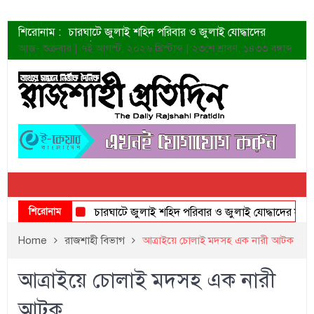
শিরোনাম :
চারঘাটে জুলাই শহিদ পরিবার ও জুলাই যোদ্ধাদের
সংবর্ধনা
আজ- শুক্রবার | ৭ই আগস্ট, ২০২৬ খ্রিস্টাব্দ | ২৩শে শ্রাবণ, ১৪৩৩ বঙ্গাব্দ
শহীদদের প্রত্যাশা এখনো পূরণ হয়নি: ডা. শফিকুর রহমান
ত্বক ভালো রাখতে যে ৫ কাজ করবেন
জুলাই স্মৃতি জাদুঘরের দুয়ার খুলেছে উদ্বোধন করলেন
প্রধানমন্ত্রী
শাহরুখের নতুন সিনেমার লুক
কোয়ার্টার ফাইনালে নেইমারের দুর্দান্ত অ্যাসিস্টে সান্তোস
ডেনিস লিয়ামিন রাশিয়ার ড্রোন বাহিনীর প্রধান হলেন
জুলাই শহিদদের আত্মত্যাগ জাতি চিরকাল শ্রদ্ধার সাথে
স্মরণ করবে: ভূমিমন্ত্রী
শিরোনাম
চারঘাটে জুলাই শহিদ পরিবার ও জুলাই যোদ্ধাদের সংবর্ধনা
Home
রাজশাহী বিভাগ
আত্রাইয়ে চোলাই মদসহ এক নারী আটক
আত্রাইয়ে চোলাই মদসহ এক নারী
আটক