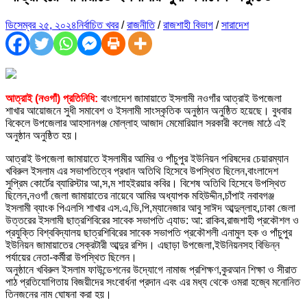
ডিসেম্বর ২৫, ২০২৪
নির্বাচিত খবর
/
রাজনীতি
/
রাজশাহী বিভাগ
/
সারাদেশ
আত্রাই (নওগাঁ) প্রতিনিধি:
বাংলাদেশ জামায়াতে ইসলামী নওগাঁর আত্রাই উপজেলা
শাখার আয়োজনে সুধী সমাবেশ ও ইসলামী সাংস্কৃতিক অনুষ্ঠান অনুষ্ঠিত হয়েছে। বুধবার
বিকেলে উপজেলার আহসানগঞ্জ মোল্লাহ আজাদ মেমোরিয়াল সরকারী কলেজ মাঠে এই
অনুষ্ঠান অনুষ্ঠিত হয়।
আত্রাই উপজেলা জামায়াতে ইসলামীর আমির ও পাঁচুপুর ইউনিয়ন পরিষদের চেয়ারম্যান
খবিরুল ইসলাম এর সভাপতিত্বে প্রধান অতিথি হিসেবে উপস্থিত ছিলেন,বাংলাদেশ
সুপ্রিম কোর্টের ব্যারিস্টার আ,স,ম শাহইরয়ার কবির। বিশেষ অতিথি হিসেবে উপস্থিত
ছিলেন,নওগাঁ জেলা জামায়াতের নায়েবে আমির অধ্যাপক মহিউদ্দীন,চাঁপাই নবাবগঞ্জ
ইসলামী ব্যাংক পিএলসি শাখার এস.এ,ভি,পি,ম্যানেজার আবু সাঈদ আব্দুল্লাহ,ঢাকা জেলা
উত্তরের ইসলামী ছাত্রশিবিরের সাবেক সভাপতি এ্যাড: আ: রাকিব,রাজশাহী প্রকৌশল ও
প্রযুক্তি বিশ্ববিদ্যালয় ছাত্রশিবিরের সাবেক সভাপতি প্রকৌশলী এনামুল হক ও পাঁচুপুর
ইউনিয়ন জামায়াতের সেক্রটারী আব্দুর রশিদ। এছাড়া উপজেলা,ইউনিয়নসহ বিভিন্ন
পর্যায়ের নেতা-কর্মীরা উপস্থিত ছিলেন।
অনুষ্ঠানে খবিরুল ইসলাম ফাউন্ডেশনের উদ্যোগে নামাজ প্রশিক্ষণ,কুরআন শিক্ষা ও সীরাত
পাঠ প্রতিযোগিতায় বিজয়ীদের সংবোর্ধনা প্রদান এবং এর মধ্য থেকে ওমরা হজ্বে মনোনিত
তিনজনের নাম ঘোষনা করা হয়।