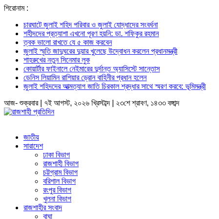
শিরোনাম :
চারঘাটে জুলাই শহিদ পরিবার ও জুলাই যোদ্ধাদের সংবর্ধনা
শহীদদের প্রত্যাশা এখনো পূরণ হয়নি: ডা. শফিকুর রহমান
ত্বক ভালো রাখতে যে ৫ কাজ করবেন
জুলাই স্মৃতি জাদুঘরের দুয়ার খুলেছে উদ্বোধন করলেন প্রধানমন্ত্রী
শাহরুখের নতুন সিনেমার লুক
কোয়ার্টার ফাইনালে নেইমারের দুর্দান্ত অ্যাসিস্টে সান্তোস
ডেনিস লিয়ামিন রাশিয়ার ড্রোন বাহিনীর প্রধান হলেন
জুলাই শহিদদের আত্মত্যাগ জাতি চিরকাল শ্রদ্ধার সাথে স্মরণ করবে: ভূমিমন্ত্রী
আজ- শুক্রবার | ৭ই আগস্ট, ২০২৬ খ্রিস্টাব্দ | ২৩শে শ্রাবণ, ১৪৩৩ বঙ্গাব্দ
জাতীয়
সারাদেশ
ঢাকা বিভাগ
রাজশাহী বিভাগ
চট্টগ্রাম বিভাগ
বরিশাল বিভাগ
রংপুর বিভাগ
খুলনা বিভাগ
রাজশাহীর সংবাদ
বাঘা