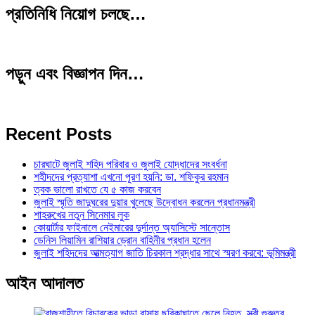
প্রতিনিধি নিয়োগ চলছে…
পড়ুন এবং বিজ্ঞাপন দিন…
Recent Posts
চারঘাটে জুলাই শহিদ পরিবার ও জুলাই যোদ্ধাদের সংবর্ধনা
শহীদদের প্রত্যাশা এখনো পূরণ হয়নি: ডা. শফিকুর রহমান
ত্বক ভালো রাখতে যে ৫ কাজ করবেন
জুলাই স্মৃতি জাদুঘরের দুয়ার খুলেছে উদ্বোধন করলেন প্রধানমন্ত্রী
শাহরুখের নতুন সিনেমার লুক
কোয়ার্টার ফাইনালে নেইমারের দুর্দান্ত অ্যাসিস্টে সান্তোস
ডেনিস লিয়ামিন রাশিয়ার ড্রোন বাহিনীর প্রধান হলেন
জুলাই শহিদদের আত্মত্যাগ জাতি চিরকাল শ্রদ্ধার সাথে স্মরণ করবে: ভূমিমন্ত্রী
আইন আদালত