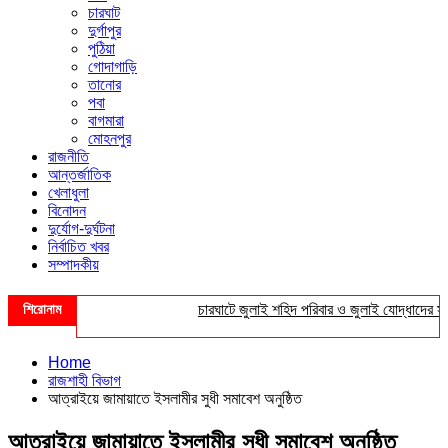
চারঘাট
দুর্গাপুর
পুঠিয়া
গোদাগাড়ি
তানোর
পবা
বাগমারা
মোহনপুর
রাজনীতি
আন্তর্জাতিক
খেলাধুলা
বিনোদন
দুর্যোগ-দুর্ঘটনা
নির্বাচিত খবর
সম্পাদকীয়
শিরোনাম
চারঘাটে জুলাই শহিদ পরিবার ও জুলাই যোদ্ধাদের সংবর্ধ
Home
রাজশাহী বিভাগ
আত্রাইয়ে জামায়াতে ইসলামীর সুধী সমাবেশ অনুষ্ঠিত
আত্রাইয়ে জামায়াতে ইসলামীর সুধী সমাবেশ অনুষ্ঠিত