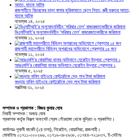
রাজশাহীতে বিচারকের ভাড়া বাসায় ছুরিকাঘাতে ছেলে নিহত, স্ত্রী গুরুতর আহত,
ঘাতক আটক
নভেম্বর ১৪, ২০২৫
বিএসটিআই’র অনুমোদনবিহীন ‘সরিষার তেল’ বাজারজাতকারীকে জরিমানা
নভেম্বর ১১, ২০২৫
রাজশাহী মহানগরীতে বিভিন্ন অপরাধের অভিযোগে গ্রেপ্তার ১৫ জন
নভেম্বর ১১, ২০২৫
আরএমপি’র বোয়ালিয়া থানার অভিযানে হেরোইন উদ্ধার; গ্রেপ্তার ১
নভেম্বর ৫, ২০২৫
বগুড়ায় নাবিল হাইওয়ে রেস্টুরেন্টকে দেড় লাখ টাকা জরিমানা
অক্টোবর ৩১, ২০২৫
সম্পাদক ও প্রকাশক : বিজয় কুমার ঘোষ
নিবাহী সম্পাদক : অজয় ঘোষ
প্রকাশক কর্তৃক বিকল্প অফসেট প্রেস গৌরহাঙ্গা থেকে মুদ্রিত ও প্রকাশিত।
কার্যালয়ঃ পূবালী মার্কেট (২য় তলা), শিরোইল, বোয়ালিয়া, রাজশাহী।
মোবাইলঃ ০১৭১১-০০০২৯৬, ০১৭১৯-৩৮২৯৩৮, ০১৭৪৪-৭২১৮৩৭, ই-মেইলঃ