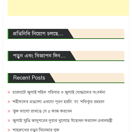
প্রতিনিধি নিয়োগ চলছে…
পড়ুন এবং বিজ্ঞাপন দিন…
Recent Posts
চারঘাটে জুলাই শহিদ পরিবার ও জুলাই যোদ্ধাদের সংবর্ধনা
শহীদদের প্রত্যাশা এখনো পূরণ হয়নি: ডা. শফিকুর রহমান
ত্বক ভালো রাখতে যে ৫ কাজ করবেন
জুলাই স্মৃতি জাদুঘরের দুয়ার খুলেছে উদ্বোধন করলেন প্রধানমন্ত্রী
শাহরুখের নতুন সিনেমার লুক