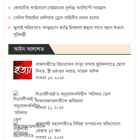
কোয়ার্টার ফাইনালে নেইমারের দুর্দান্ত অ্যাসিস্টে সান্তোস
ডেনিস লিয়ামিন রাশিয়ার ড্রোন বাহিনীর প্রধান হলেন
জুলাই শহিদদের আত্মত্যাগ জাতি চিরকাল শ্রদ্ধার সাথে স্মরণ করবে:
ভূমিমন্ত্রী
আইন আদালত
রাজশাহীতে বিচারকের ভাড়া বাসায় ছুরিকাঘাতে ছেলে
নিহত, স্ত্রী গুরুতর আহত, ঘাতক আটক
নভেম্বর ১৪, ২০২৫
বিএসটিআই’র অনুমোদনবিহীন ‘সরিষার তেল’
বাজারজাতকারীকে জরিমানা
নভেম্বর ১১, ২০২৫
রাজশাহী মহানগরীতে বিভিন্ন অপরাধের অভিযোগে
গ্রেপ্তার ১৫ জন
নভেম্বর ১১, ২০২৫