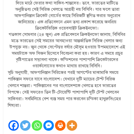
দিয়ে মাঠে ফেরার কথা সাকিব-শান্তদের। তবে, ভারতের মাটিতে
অনুষ্ঠিতব্য সেই সিরিজ খেলতে আগ্রহী নয় বিসিবি। যার ফলে তারা
আফগানিস্তান ক্রিকেট বোর্ডের কাছে সিরিজটি স্থগিত করার অনুরোধ
জানিয়েছে। এক প্রতিবেদনে এমন তথ্য প্রকাশ করেছে জনপ্রিয়
ক্রিকেটভিত্তিক ওয়েবসাইট ক্রিকইনফো।
গতকাল সোমবার (২৪ জুন) এক প্রতিবেদনে ক্রিকইনফো জানায়, বিসিবির
মতে ভারতের সেই সময়ের আবহাওয়া আন্তর্জাতিক সিরিজ খেলার জন্য
উপযুক্ত নয়। জুন থেকে সেপ্টেম্বর বর্ষার মৌসুম হওয়ায় উপমহাদেশে এই
সময়টাকে অফ সিজন হিসেবে বিবেচনা করা হয়। কারণ এ সময়ে প্রচুর
বৃষ্টিপাতের সম্ভাবনা থাকে। কন্ডিশনের পাশাপাশি ক্রিকেটারদের
ওয়ার্কলোডের কথাও মাথায় রাখছে বিসিবি।
সূচি অনুযায়ী, আফগানিস্তান সিরিজের পরই আগস্টের মাঝামাঝি সময়ে
পাকিস্তান সফরে যাবে বাংলাদেশ। যেখানে দুটি ম্যাচের টেস্ট সিরিজ
খেলবে শান্তরা। পাকিস্তানের পর বাংলাদেশকে খেলতে হবে ভারতের
বিপক্ষে। সেই সফরেও তিন টি-টোয়েন্টি পাশাপাশি দুটি টেস্ট খেলবেন
সাকিবরা। সবমিলিয়ে বেশ ব্যস্ত সময় পার করবেন চন্ডিকা হাথুরুসিংহের
শিষ্যরা।