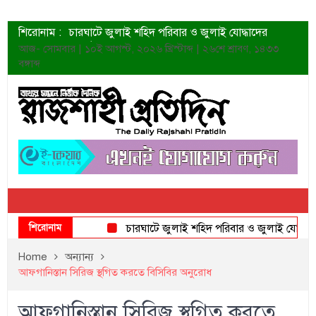
শিরোনাম :
চারঘাটে জুলাই শহিদ পরিবার ও জুলাই যোদ্ধাদের
সংবর্ধনা
আজ- সোমবার | ১০ই আগস্ট, ২০২৬ খ্রিস্টাব্দ | ২৬শে শ্রাবণ, ১৪৩৩
শহীদদের প্রত্যাশা এখনো পূরণ হয়নি: ডা. শফিকুর রহমান
বঙ্গাব্দ
ত্বক ভালো রাখতে যে ৫ কাজ করবেন
জুলাই স্মৃতি জাদুঘরের দুয়ার খুলেছে উদ্বোধন করলেন
প্রধানমন্ত্রী
শাহরুখের নতুন সিনেমার লুক
কোয়ার্টার ফাইনালে নেইমারের দুর্দান্ত অ্যাসিস্টে সান্তোস
ডেনিস লিয়ামিন রাশিয়ার ড্রোন বাহিনীর প্রধান হলেন
জুলাই শহিদদের আত্মত্যাগ জাতি চিরকাল শ্রদ্ধার সাথে
স্মরণ করবে: ভূমিমন্ত্রী
শিরোনাম
চারঘাটে জুলাই শহিদ পরিবার ও জুলাই যোদ্ধাদের 
Home
অন্যান্য
আফগানিস্তান সিরিজ স্থগিত করতে বিসিবির অনুরোধ
আফগানিস্তান সিরিজ স্থগিত করতে