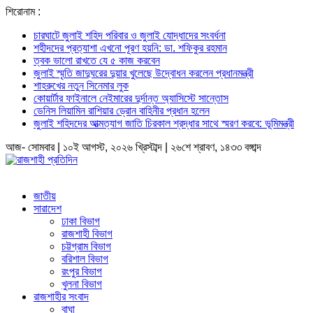
শিরোনাম :
চারঘাটে জুলাই শহিদ পরিবার ও জুলাই যোদ্ধাদের সংবর্ধনা
শহীদদের প্রত্যাশা এখনো পূরণ হয়নি: ডা. শফিকুর রহমান
ত্বক ভালো রাখতে যে ৫ কাজ করবেন
জুলাই স্মৃতি জাদুঘরের দুয়ার খুলেছে উদ্বোধন করলেন প্রধানমন্ত্রী
শাহরুখের নতুন সিনেমার লুক
কোয়ার্টার ফাইনালে নেইমারের দুর্দান্ত অ্যাসিস্টে সান্তোস
ডেনিস লিয়ামিন রাশিয়ার ড্রোন বাহিনীর প্রধান হলেন
জুলাই শহিদদের আত্মত্যাগ জাতি চিরকাল শ্রদ্ধার সাথে স্মরণ করবে: ভূমিমন্ত্রী
আজ- সোমবার | ১০ই আগস্ট, ২০২৬ খ্রিস্টাব্দ | ২৬শে শ্রাবণ, ১৪৩৩ বঙ্গাব্দ
জাতীয়
সারাদেশ
ঢাকা বিভাগ
রাজশাহী বিভাগ
চট্টগ্রাম বিভাগ
বরিশাল বিভাগ
রংপুর বিভাগ
খুলনা বিভাগ
রাজশাহীর সংবাদ
বাঘা