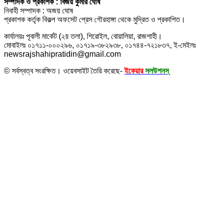
সম্পাদক ও প্রকাশক : বিজয় কুমার ঘোষ
নিবাহী সম্পাদক : অজয় ঘোষ
প্রকাশক কর্তৃক বিকল্প অফসেট প্রেস গৌরহাঙ্গা থেকে মুদ্রিত ও প্রকাশিত।
কার্যালয়ঃ পূবালী মার্কেট (২য় তলা), শিরোইল, বোয়ালিয়া, রাজশাহী।
মোবাইলঃ ০১৭১১-০০০২৯৬, ০১৭১৯-৩৮২৯৩৮, ০১৭৪৪-৭২১৮৩৭, ই-মেইলঃ
newsrajshahipratidin@gmail.com
© সর্বস্বত্ব সংরক্ষিত। ওয়েবসাইট তৈরি করেছে-
ইকেয়ার
সলউশনস্