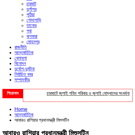
চারঘাট
দুর্গাপুর
পুঠিয়া
গোদাগাড়ি
তানোর
পবা
বাগমারা
মোহনপুর
রাজনীতি
আন্তর্জাতিক
খেলাধুলা
বিনোদন
দুর্যোগ-দুর্ঘটনা
নির্বাচিত খবর
সম্পাদকীয়
শিরোনাম
চারঘাটে জুলাই শহিদ পরিবার ও জুলাই যোদ্ধাদের সংবর্ধনা
শ
Home
আন্তর্জাতিক
আবারও রাশিয়ার প্রধানমন্ত্রী মিশুসটিন
আবারও রাশিয়ার প্রধানমন্ত্রী মিশুসটিন