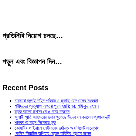
প্রতিনিধি নিয়োগ চলছে…
পড়ুন এবং বিজ্ঞাপন দিন…
Recent Posts
চারঘাটে জুলাই শহিদ পরিবার ও জুলাই যোদ্ধাদের সংবর্ধনা
শহীদদের প্রত্যাশা এখনো পূরণ হয়নি: ডা. শফিকুর রহমান
ত্বক ভালো রাখতে যে ৫ কাজ করবেন
জুলাই স্মৃতি জাদুঘরের দুয়ার খুলেছে উদ্বোধন করলেন প্রধানমন্ত্রী
শাহরুখের নতুন সিনেমার লুক
কোয়ার্টার ফাইনালে নেইমারের দুর্দান্ত অ্যাসিস্টে সান্তোস
ডেনিস লিয়ামিন রাশিয়ার ড্রোন বাহিনীর প্রধান হলেন