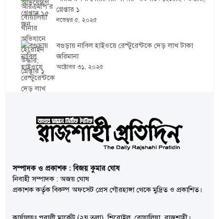
গ্রেপ্তার ১
নভেম্বর ৫, ২০২৫
বগুড়ায় নাবিল হাইওয়ে রেস্টুরেন্টকে দেড় লাখ টাকা
জরিমানা
অক্টোবর ৩১, ২০২৫
সম্পাদক ও প্রকাশক : বিজয় কুমার ঘোষ
নিবাহী সম্পাদক : অজয় ঘোষ
প্রকাশক কর্তৃক বিকল্প অফসেট প্রেস গৌরহাঙ্গা থেকে মুদ্রিত ও প্রকাশিত।
কার্যালয়ঃ পূবালী মার্কেট (২য় তলা), শিরোইল, বোয়ালিয়া, রাজশাহী।