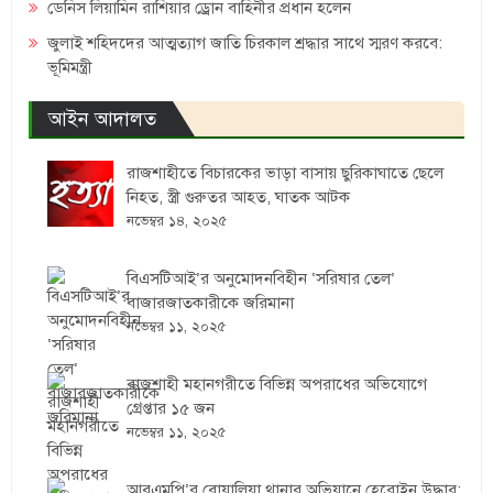
ডেনিস লিয়ামিন রাশিয়ার ড্রোন বাহিনীর প্রধান হলেন
জুলাই শহিদদের আত্মত্যাগ জাতি চিরকাল শ্রদ্ধার সাথে স্মরণ করবে:
ভূমিমন্ত্রী
আইন আদালত
রাজশাহীতে বিচারকের ভাড়া বাসায় ছুরিকাঘাতে ছেলে
নিহত, স্ত্রী গুরুতর আহত, ঘাতক আটক
নভেম্বর ১৪, ২০২৫
বিএসটিআই’র অনুমোদনবিহীন ‘সরিষার তেল’
বাজারজাতকারীকে জরিমানা
নভেম্বর ১১, ২০২৫
রাজশাহী মহানগরীতে বিভিন্ন অপরাধের অভিযোগে
গ্রেপ্তার ১৫ জন
নভেম্বর ১১, ২০২৫
আরএমপি’র বোয়ালিয়া থানার অভিযানে হেরোইন উদ্ধার;