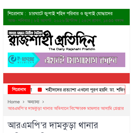
শিরোনাম :
চারঘাটে জুলাই শহিদ পরিবার ও জুলাই যোদ্ধাদের
সংবর্ধনা
আজ- শনিবার | ৮ই আগস্ট, ২০২৬ খ্রিস্টাব্দ | ২৪শে শ্রাবণ, ১৪৩৩ বঙ্গাব্দ
শহীদদের প্রত্যাশা এখনো পূরণ হয়নি: ডা. শফিকুর রহমান
ত্বক ভালো রাখতে যে ৫ কাজ করবেন
জুলাই স্মৃতি জাদুঘরের দুয়ার খুলেছে উদ্বোধন করলেন
প্রধানমন্ত্রী
শাহরুখের নতুন সিনেমার লুক
কোয়ার্টার ফাইনালে নেইমারের দুর্দান্ত অ্যাসিস্টে সান্তোস
ডেনিস লিয়ামিন রাশিয়ার ড্রোন বাহিনীর প্রধান হলেন
জুলাই শহিদদের আত্মত্যাগ জাতি চিরকাল শ্রদ্ধার সাথে
স্মরণ করবে: ভূমিমন্ত্রী
শিরোনাম
দের সংবর্ধনা
শহীদদের প্রত্যাশা এখনো পূরণ হয়নি: ডা. শফিকুর রহমান
Home
অন্যান্য
আরএমপি’র দামকুড়া থানার অভিযানে বিস্ফোরক মামলার আসামি গ্রেপ্তার
আরএমপি’র দামকুড়া থানার