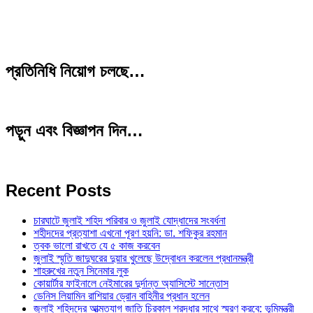
প্রতিনিধি নিয়োগ চলছে…
পড়ুন এবং বিজ্ঞাপন দিন…
Recent Posts
চারঘাটে জুলাই শহিদ পরিবার ও জুলাই যোদ্ধাদের সংবর্ধনা
শহীদদের প্রত্যাশা এখনো পূরণ হয়নি: ডা. শফিকুর রহমান
ত্বক ভালো রাখতে যে ৫ কাজ করবেন
জুলাই স্মৃতি জাদুঘরের দুয়ার খুলেছে উদ্বোধন করলেন প্রধানমন্ত্রী
শাহরুখের নতুন সিনেমার লুক
কোয়ার্টার ফাইনালে নেইমারের দুর্দান্ত অ্যাসিস্টে সান্তোস
ডেনিস লিয়ামিন রাশিয়ার ড্রোন বাহিনীর প্রধান হলেন
জুলাই শহিদদের আত্মত্যাগ জাতি চিরকাল শ্রদ্ধার সাথে স্মরণ করবে: ভূমিমন্ত্রী