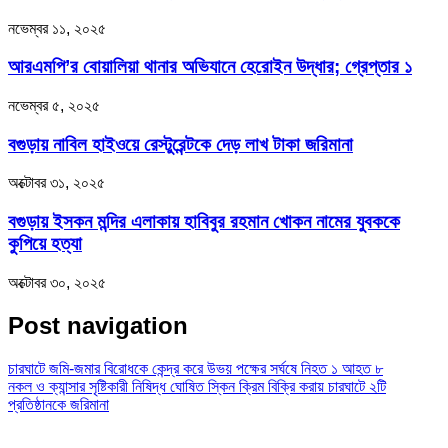
নভেম্বর ১১, ২০২৫
আরএমপি’র বোয়ালিয়া থানার অভিযানে হেরোইন উদ্ধার; গ্রেপ্তার ১
নভেম্বর ৫, ২০২৫
বগুড়ায় নাবিল হাইওয়ে রেস্টুরেন্টকে দেড় লাখ টাকা জরিমানা
অক্টোবর ৩১, ২০২৫
বগুড়ায় ইসকন মন্দির এলাকায় হাবিবুর রহমান খোকন নামের যুবককে
কুপিয়ে হত্যা
অক্টোবর ৩০, ২০২৫
Post navigation
চারঘাটে জমি-জমার বিরোধকে কেন্দ্র করে উভয় পক্ষের সর্ঘষে নিহত ১ আহত ৮
নকল ও ক্যান্সার সৃষ্টিকারী নিষিদ্ধ ঘোষিত স্কিন ক্রিম বিক্রি করায় চারঘাটে ২টি
প্রতিষ্ঠানকে জরিমানা