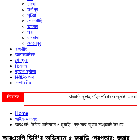
চারঘাট
দুর্গাপুর
পুঠিয়া
গোদাগাড়ি
তানোর
পবা
বাগমারা
মোহনপুর
রাজনীতি
আন্তর্জাতিক
খেলাধুলা
বিনোদন
দুর্যোগ-দুর্ঘটনা
নির্বাচিত খবর
সম্পাদকীয়
শিরোনাম
চারঘাটে জুলাই শহিদ পরিবার ও জুলাই যোদ্ধাদের সং
Home
আইন-আদালত
আরএমপি ডিবি’র অভিযানে ৫ জুয়াড়ি গ্রেপ্তার; জুয়ার সরঞ্জামাদি উদ্ধার
আরএমপি ডিবি’র অভিযানে ৫ জুয়াড়ি গ্রেপ্তার; জুয়ার