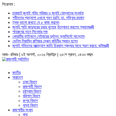
শিরোনাম :
চারঘাটে জুলাই শহিদ পরিবার ও জুলাই যোদ্ধাদের সংবর্ধনা
শহীদদের প্রত্যাশা এখনো পূরণ হয়নি: ডা. শফিকুর রহমান
ত্বক ভালো রাখতে যে ৫ কাজ করবেন
জুলাই স্মৃতি জাদুঘরের দুয়ার খুলেছে উদ্বোধন করলেন প্রধানমন্ত্রী
শাহরুখের নতুন সিনেমার লুক
কোয়ার্টার ফাইনালে নেইমারের দুর্দান্ত অ্যাসিস্টে সান্তোস
ডেনিস লিয়ামিন রাশিয়ার ড্রোন বাহিনীর প্রধান হলেন
জুলাই শহিদদের আত্মত্যাগ জাতি চিরকাল শ্রদ্ধার সাথে স্মরণ করবে: ভূমিমন্ত্রী
আজ- রবিবার | ৯ই আগস্ট, ২০২৬ খ্রিস্টাব্দ | ২৫শে শ্রাবণ, ১৪৩৩ বঙ্গাব্দ
জাতীয়
সারাদেশ
ঢাকা বিভাগ
রাজশাহী বিভাগ
চট্টগ্রাম বিভাগ
বরিশাল বিভাগ
রংপুর বিভাগ
খুলনা বিভাগ
রাজশাহীর সংবাদ
বাঘা