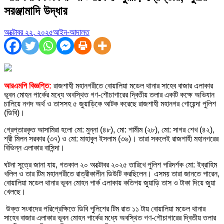
সরঞ্জামাদি উদ্ধার
অক্টোবর ২২, ২০২৫
আইন-আদালত
আরএমপি বিজ্ঞপ্তি:
রাজশাহী মহানগরীতে বোয়ালিয়া মডেল থানার সাহেব বাজার এলাকার
ভূবন মোহন পার্কের মধ্যে অবস্থিত গণ-শৌচাগারের দ্বিতীয় তলার একটি কক্ষে অভিযান
চালিয়ে নগদ অর্থ ও তাসসহ ৫ জুয়াড়িকে আটক করেছে রাজশাহী মহানগর গোয়েন্দা পুলিশ
(ডিবি)।
গ্রেপ্তারকৃত আসামিরা হলো মো: মুন্না (৪৮), মো: শামীম (২৮), মো: সাগর শেখ (৪২),
শ্রী মিলন সরকার (৩৭) ও মো: মাহাবুল ইসলাম (৩৬)। তারা সকলেই রাজশাহী মহানগরের
বিভিন্ন এলাকার বাসিন্দা।
ঘটনা সূত্রে জানা যায়, গতকাল ২০ অক্টোবর ২০২৫ তারিখে পুলিশ পরিদর্শক মো: ইব্রাহিম
খলিল ও তার টিম মহানগরীতে রাত্রীকালীন ডিউটি করছিলেন। এসময় তারা জানতে পারেন,
বোয়ালিয়া মডেল থানার ভূবন মোহন পার্ক এলাকায় কতিপয় জুয়াড়ি তাস ও টাকা দিয়ে জুয়া
খেলছে।
উক্ত সংবাদের পরিপ্রেক্ষিতে ডিবি পুলিশের টিম রাত ১১ টায় বোয়ালিয়া মডেল থানার
সাহেব বাজার এলাকার ভূবন মোহন পার্কের মধ্যে অবস্থিত গণ-শৌচাগারের দ্বিতীয় তলার