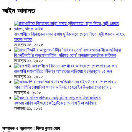
আইন আদালত
রাজশাহীতে বিচারকের ভাড়া বাসায় ছুরিকাঘাতে ছেলে নিহত, স্ত্রী গুরুতর আহত,
ঘাতক আটক
নভেম্বর ১৪, ২০২৫
বিএসটিআই’র অনুমোদনবিহীন ‘সরিষার তেল’ বাজারজাতকারীকে জরিমানা
নভেম্বর ১১, ২০২৫
রাজশাহী মহানগরীতে বিভিন্ন অপরাধের অভিযোগে গ্রেপ্তার ১৫ জন
নভেম্বর ১১, ২০২৫
আরএমপি’র বোয়ালিয়া থানার অভিযানে হেরোইন উদ্ধার; গ্রেপ্তার ১
নভেম্বর ৫, ২০২৫
বগুড়ায় নাবিল হাইওয়ে রেস্টুরেন্টকে দেড় লাখ টাকা জরিমানা
অক্টোবর ৩১, ২০২৫
সম্পাদক ও প্রকাশক : বিজয় কুমার ঘোষ