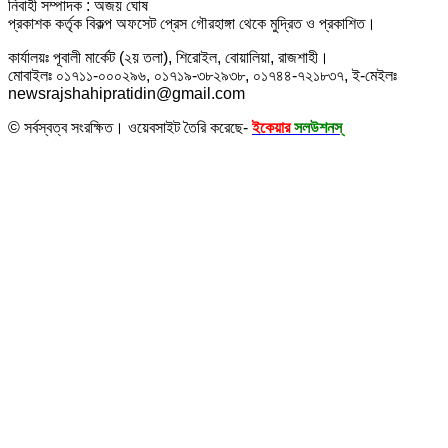
নিবাহী সম্পাদক : অজয় ঘোষ
প্রকাশক কর্তৃক বিকল্প অফসেট প্রেস গৌরহাঙ্গা থেকে মুদ্রিত ও প্রকাশিত।
কার্যালয়ঃ পূবালী মার্কেট (২য় তলা), শিরোইল, বোয়ালিয়া, রাজশাহী।
মোবাইলঃ ০১৭১১-০০০২৯৬, ০১৭১৯-৩৮২৯৩৮, ০১৭৪৪-৭২১৮৩৭, ই-মেইলঃ
newsrajshahipratidin@gmail.com
© সর্বস্বত্ব সংরক্ষিত। ওয়েবসাইট তৈরি করেছে-
ইকেয়ার
সলউশনস্