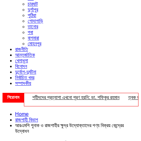
চারঘাট
দুর্গাপুর
পুঠিয়া
গোদাগাড়ি
তানোর
পবা
বাগমারা
মোহনপুর
রাজনীতি
আন্তর্জাতিক
খেলাধুলা
বিনোদন
দুর্যোগ-দুর্ঘটনা
নির্বাচিত খবর
সম্পাদকীয়
ের সংবর্ধনা
শিরোনাম
শহীদদের প্রত্যাশা এখনো পূরণ হয়নি: ডা. শফিকুর রহমান
ত্বক ভালো 
Home
রাজশাহী বিভাগ
আরএমপি পুনাক ও রাজশাহীর ক্ষুদ্র উদ্যোক্তাদের পণ্য বিক্রয় কেন্দ্রের
উদ্বোধন