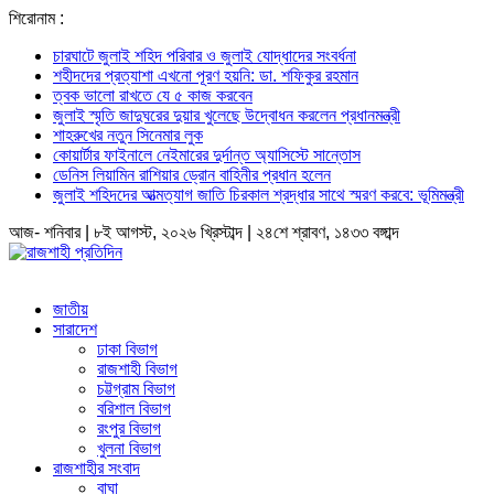
শিরোনাম :
চারঘাটে জুলাই শহিদ পরিবার ও জুলাই যোদ্ধাদের সংবর্ধনা
শহীদদের প্রত্যাশা এখনো পূরণ হয়নি: ডা. শফিকুর রহমান
ত্বক ভালো রাখতে যে ৫ কাজ করবেন
জুলাই স্মৃতি জাদুঘরের দুয়ার খুলেছে উদ্বোধন করলেন প্রধানমন্ত্রী
শাহরুখের নতুন সিনেমার লুক
কোয়ার্টার ফাইনালে নেইমারের দুর্দান্ত অ্যাসিস্টে সান্তোস
ডেনিস লিয়ামিন রাশিয়ার ড্রোন বাহিনীর প্রধান হলেন
জুলাই শহিদদের আত্মত্যাগ জাতি চিরকাল শ্রদ্ধার সাথে স্মরণ করবে: ভূমিমন্ত্রী
আজ- শনিবার | ৮ই আগস্ট, ২০২৬ খ্রিস্টাব্দ | ২৪শে শ্রাবণ, ১৪৩৩ বঙ্গাব্দ
জাতীয়
সারাদেশ
ঢাকা বিভাগ
রাজশাহী বিভাগ
চট্টগ্রাম বিভাগ
বরিশাল বিভাগ
রংপুর বিভাগ
খুলনা বিভাগ
রাজশাহীর সংবাদ
বাঘা