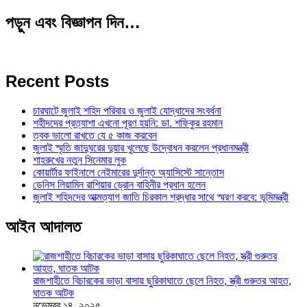
পড়ুন এবং বিজ্ঞাপন দিন…
Recent Posts
চারঘাটে জুলাই শহিদ পরিবার ও জুলাই যোদ্ধাদের সংবর্ধনা
শহীদদের প্রত্যাশা এখনো পূরণ হয়নি: ডা. শফিকুর রহমান
ত্বক ভালো রাখতে যে ৫ কাজ করবেন
জুলাই স্মৃতি জাদুঘরের দুয়ার খুলেছে উদ্বোধন করলেন প্রধানমন্ত্রী
শাহরুখের নতুন সিনেমার লুক
কোয়ার্টার ফাইনালে নেইমারের দুর্দান্ত অ্যাসিস্টে সান্তোস
ডেনিস লিয়ামিন রাশিয়ার ড্রোন বাহিনীর প্রধান হলেন
জুলাই শহিদদের আত্মত্যাগ জাতি চিরকাল শ্রদ্ধার সাথে স্মরণ করবে: ভূমিমন্ত্রী
আইন আদালত
রাজশাহীতে বিচারকের ভাড়া বাসায় ছুরিকাঘাতে ছেলে নিহত, স্ত্রী গুরুতর আহত,
ঘাতক আটক
নভেম্বর ১৪, ২০২৫