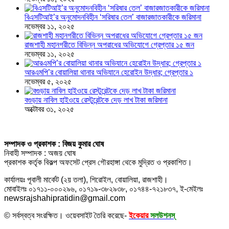
বিএসটিআই’র অনুমোদনবিহীন ‘সরিষার তেল’ বাজারজাতকারীকে জরিমানা
নভেম্বর ১১, ২০২৫
রাজশাহী মহানগরীতে বিভিন্ন অপরাধের অভিযোগে গ্রেপ্তার ১৫ জন
নভেম্বর ১১, ২০২৫
আরএমপি’র বোয়ালিয়া থানার অভিযানে হেরোইন উদ্ধার; গ্রেপ্তার ১
নভেম্বর ৫, ২০২৫
বগুড়ায় নাবিল হাইওয়ে রেস্টুরেন্টকে দেড় লাখ টাকা জরিমানা
অক্টোবর ৩১, ২০২৫
সম্পাদক ও প্রকাশক : বিজয় কুমার ঘোষ
নিবাহী সম্পাদক : অজয় ঘোষ
প্রকাশক কর্তৃক বিকল্প অফসেট প্রেস গৌরহাঙ্গা থেকে মুদ্রিত ও প্রকাশিত।
কার্যালয়ঃ পূবালী মার্কেট (২য় তলা), শিরোইল, বোয়ালিয়া, রাজশাহী।
মোবাইলঃ ০১৭১১-০০০২৯৬, ০১৭১৯-৩৮২৯৩৮, ০১৭৪৪-৭২১৮৩৭, ই-মেইলঃ
newsrajshahipratidin@gmail.com
© সর্বস্বত্ব সংরক্ষিত। ওয়েবসাইট তৈরি করেছে-
ইকেয়ার
সলউশনস্