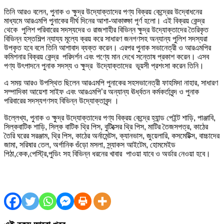
তিনি আরও বলেন, পুনাক ও ক্ষুদ্র উদ্যোক্তাদের পণ্য বিক্রয় কেন্দ্রের উদ্বোধনের
মাধ্যমে আরএমপি পুনাকের দীর্ঘ দিনের আশা-আকাঙ্ক্ষা পূর্ণ হলো। এই বিক্রয় কেন্দ্র
থেকে পুলিশ পরিবারের সদস্যদের ও রাজশাহীর বিভিন্ন ক্ষুদ্র উদ্যোক্তাদের তৈরিকৃত
বিভিন্ন হস্তশিল্প ন্যায্য মূল্যে ক্রয় করে সাধারণ জনগণসহ অন্যান্য পুলিশ সদস্যরা
উপকৃত হবে বলে তিনি আশাবাদ ব্যক্ত করেন। এরপর পুনাক সভানেত্রী ও আরএমপির
কমিশনার বিক্রয় কেন্দ্র পরিদর্শন এবং পণ্যে মান দেখে সন্তোষ প্রকাশ করেন। এসব
পণ্য উৎপাদনে পুনাক সদস্য ও ক্ষুদ্র উদ্যোক্তাদের ভূয়সী প্রশংসা করেন তিনি।
এ সময় আরও উপস্থিত ছিলেন আরএমপি পুনাকের সহসভানেত্রী ফাহমিদা নাহার, সাধারণ
সম্পাদিকা আয়েশা সাইফ এবং আরএমপি’র অন্যান্য ঊর্ধ্বতন কর্মকর্তাবৃন্দ ও পুনাক
পরিবারের সদস্যগণসহ বিভিন্ন উদ্যোক্তাবৃন্দ ।
উল্লেখ্য, পুনাক ও ক্ষুদ্র উদ্যোক্তাদের পণ্য বিক্রয় কেন্দ্রে হ্যান্ড পেইন্ট শাড়ি, পাঞ্জাবি,
সিল্কবাটিক শাড়ি, সিল্ক বাটিক থ্রি পিস, বুটিক্সের থ্রি পিস, মাটির তৈজসপত্র, কাঠের
তৈরি ঘরের সরঞ্জাম, থ্রি পিস, কাঠের অর্নামেন্টস, ক্যানভাস, জুয়েলারি, কসমেটিক্স, বাচ্চাদের
জামা, সরিষার তেল, অর্গানিক গুঁড়ো মসলা, স্ন্যাকস আইটেম, হোমমেইড
পিঠা,কেক,পেস্ট্রি,পুডিং সহ বিভিন্ন ধরনের খাবার পাওয়া যাবে ও অর্ডার নেওয়া হবে
।