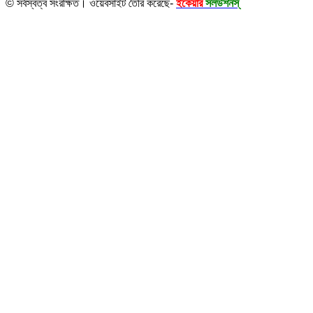
© সর্বস্বত্ব সংরক্ষিত। ওয়েবসাইট তৈরি করেছে-
ইকেয়ার
সলউশনস্