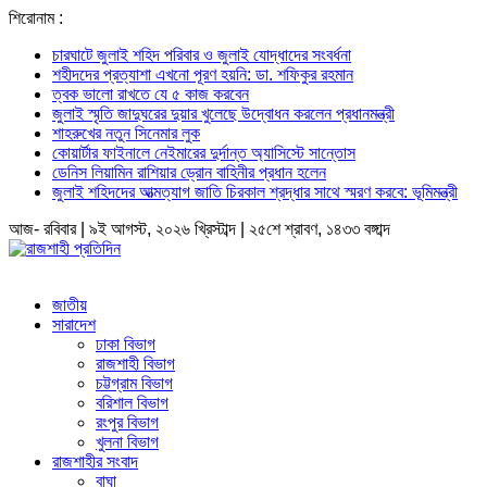
শিরোনাম :
চারঘাটে জুলাই শহিদ পরিবার ও জুলাই যোদ্ধাদের সংবর্ধনা
শহীদদের প্রত্যাশা এখনো পূরণ হয়নি: ডা. শফিকুর রহমান
ত্বক ভালো রাখতে যে ৫ কাজ করবেন
জুলাই স্মৃতি জাদুঘরের দুয়ার খুলেছে উদ্বোধন করলেন প্রধানমন্ত্রী
শাহরুখের নতুন সিনেমার লুক
কোয়ার্টার ফাইনালে নেইমারের দুর্দান্ত অ্যাসিস্টে সান্তোস
ডেনিস লিয়ামিন রাশিয়ার ড্রোন বাহিনীর প্রধান হলেন
জুলাই শহিদদের আত্মত্যাগ জাতি চিরকাল শ্রদ্ধার সাথে স্মরণ করবে: ভূমিমন্ত্রী
আজ- রবিবার | ৯ই আগস্ট, ২০২৬ খ্রিস্টাব্দ | ২৫শে শ্রাবণ, ১৪৩৩ বঙ্গাব্দ
জাতীয়
সারাদেশ
ঢাকা বিভাগ
রাজশাহী বিভাগ
চট্টগ্রাম বিভাগ
বরিশাল বিভাগ
রংপুর বিভাগ
খুলনা বিভাগ
রাজশাহীর সংবাদ
বাঘা