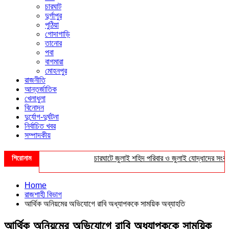
চারঘাট
দুর্গাপুর
পুঠিয়া
গোদাগাড়ি
তানোর
পবা
বাগমারা
মোহনপুর
রাজনীতি
আন্তর্জাতিক
খেলাধুলা
বিনোদন
দুর্যোগ-দুর্ঘটনা
নির্বাচিত খবর
সম্পাদকীয়
শিরোনাম
চারঘাটে জুলাই শহিদ পরিবার ও জুলাই যোদ্ধাদের সংবর্ধনা
Home
রাজশাহী বিভাগ
আর্থিক অনিয়মের অভিযোগে রাবি অধ্যাপককে সাময়িক অব্যাহতি
আর্থিক অনিয়মের অভিযোগে রাবি অধ্যাপককে সাময়িক