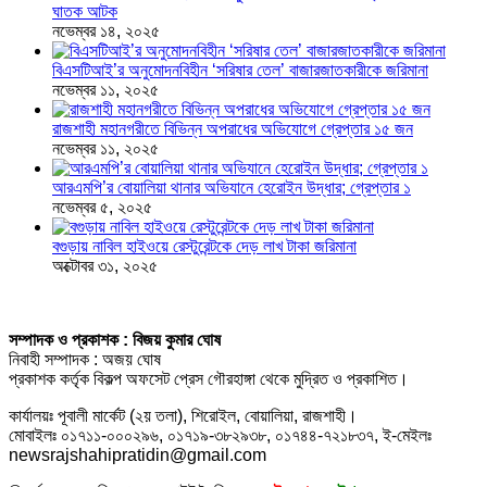
ঘাতক আটক
নভেম্বর ১৪, ২০২৫
বিএসটিআই’র অনুমোদনবিহীন ‘সরিষার তেল’ বাজারজাতকারীকে জরিমানা
নভেম্বর ১১, ২০২৫
রাজশাহী মহানগরীতে বিভিন্ন অপরাধের অভিযোগে গ্রেপ্তার ১৫ জন
নভেম্বর ১১, ২০২৫
আরএমপি’র বোয়ালিয়া থানার অভিযানে হেরোইন উদ্ধার; গ্রেপ্তার ১
নভেম্বর ৫, ২০২৫
বগুড়ায় নাবিল হাইওয়ে রেস্টুরেন্টকে দেড় লাখ টাকা জরিমানা
অক্টোবর ৩১, ২০২৫
সম্পাদক ও প্রকাশক : বিজয় কুমার ঘোষ
নিবাহী সম্পাদক : অজয় ঘোষ
প্রকাশক কর্তৃক বিকল্প অফসেট প্রেস গৌরহাঙ্গা থেকে মুদ্রিত ও প্রকাশিত।
কার্যালয়ঃ পূবালী মার্কেট (২য় তলা), শিরোইল, বোয়ালিয়া, রাজশাহী।
মোবাইলঃ ০১৭১১-০০০২৯৬, ০১৭১৯-৩৮২৯৩৮, ০১৭৪৪-৭২১৮৩৭, ই-মেইলঃ
newsrajshahipratidin@gmail.com