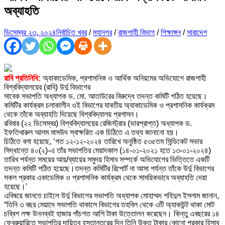
অব্যাহতি
ডিসেম্বর ২৩, ২০২৪
নির্বাচিত খবর
/
মহানগর
/
রাজশাহী বিভাগ
/
শিক্ষাঙ্গন
/
সারাদেশ
রাবি প্রতিনিধি:
অ্যাকাডেমিক, প্রশাসনিক ও আর্থিক অনিয়মের অভিযোগে রাজশাহী
বিশ্ববিদ্যালয়ের (রাবি) উর্দু বিভাগের
সাবেক সভাপতি অধ্যাপক ড. মো. আতাউরের বিরুদ্ধে তদন্ত কমিটি গঠিত হয়েছে।
কমিটির কার্যক্রম চলাকালীন ওই বিভাগের যাবতীয় অ্যাকাডেমিক ও প্রশাসনিক কার্যক্রম
থেকে তাঁকে অব্যাহতি দিয়েছে বিশ্ববিদ্যালয় প্রশাসন।
রবিবার (২২ ডিসেম্বর) বিশ্ববিদ্যালয়ের রেজিস্ট্রার (ভারপ্রাপ্ত) অধ্যাপক ড.
ইফতিখারুল আলম মাসউদ স্বাক্ষরিত এক চিঠিতে এ তথ্য জানানো হয়।
চিঠিতে বলা হয়েছে, ‘গত ১২-১২-২০২৪ তারিখে অনুষ্ঠিত ৫৩৫তম সিন্ডিকেট সভার
সিদ্ধান্তে ৪০(২)-এ তাঁর সভাপতির মেয়াদকাল (১৪-০১-২০২১ হতে ১৩-০১-২০২৪)
তারিখ পর্যন্ত সময়ের আয়/ব্যায়ের সমুদয় হিসাব সম্পর্কে অভিযোগের ভিত্তিতে একটি
তদন্ত কমিটি গঠিত হয়েছে।তদন্ত কমিটির রিপোর্ট না আসা পর্যন্ত তাঁকে উর্দু বিভাগের
সকল প্রকার একাডেমিক ও প্রশাসনিক কার্যক্রম থেকে সাময়িকভাবে অব্যাহতি দেয়া
হয়েছে।’
এবিষয়ে জানতে চাইলে উর্দু বিভাগের সভাপতি অধ্যাপক মোহাম্মদ শহিদুল ইসলাম জানান,
“তিনি ৩ বছর মেয়াদে সভাপতি থাকালে বিভাগের তহবিল থেকে ৩টি অ্যাকউন্ট থাকা মোট
চব্বিশ লক্ষ উননব্বই হাজার পাঁচশত আশি টাকা উত্তোলন করেছেন। কিন্তু এবছরের ১৪
ফেব্রুয়ারিতে সভাপতির দায়িত্ব হস্তান্তরের দিন তিনি উক্ত টাকার কোনো প্রকার হিসাব