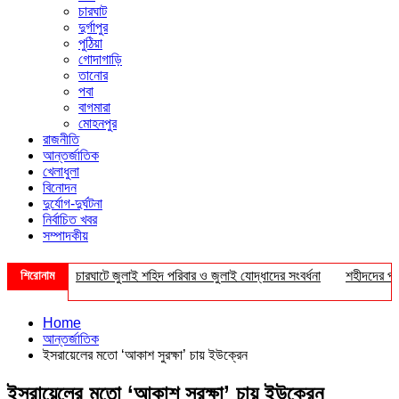
চারঘাট
দুর্গাপুর
পুঠিয়া
গোদাগাড়ি
তানোর
পবা
বাগমারা
মোহনপুর
রাজনীতি
আন্তর্জাতিক
খেলাধুলা
বিনোদন
দুর্যোগ-দুর্ঘটনা
নির্বাচিত খবর
সম্পাদকীয়
শিরোনাম
চারঘাটে জুলাই শহিদ পরিবার ও জুলাই যোদ্ধাদের সংবর্ধনা
শহীদদের প্রত্যাশ
Home
আন্তর্জাতিক
ইসরায়েলের মতো ‘আকাশ সুরক্ষা’ চায় ইউক্রেন
ইসরায়েলের মতো ‘আকাশ সুরক্ষা’ চায় ইউক্রেন