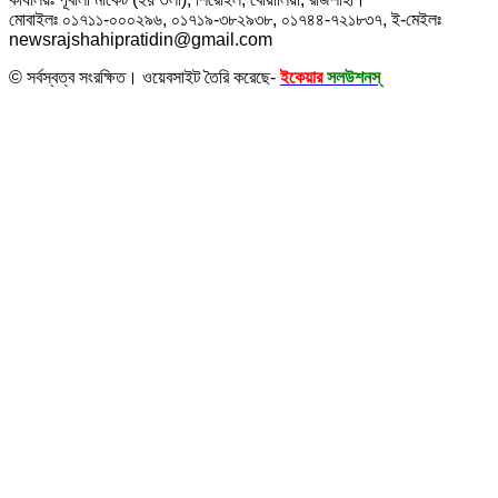
মোবাইলঃ ০১৭১১-০০০২৯৬, ০১৭১৯-৩৮২৯৩৮, ০১৭৪৪-৭২১৮৩৭, ই-মেইলঃ
newsrajshahipratidin@gmail.com
© সর্বস্বত্ব সংরক্ষিত। ওয়েবসাইট তৈরি করেছে-
ইকেয়ার
সলউশনস্