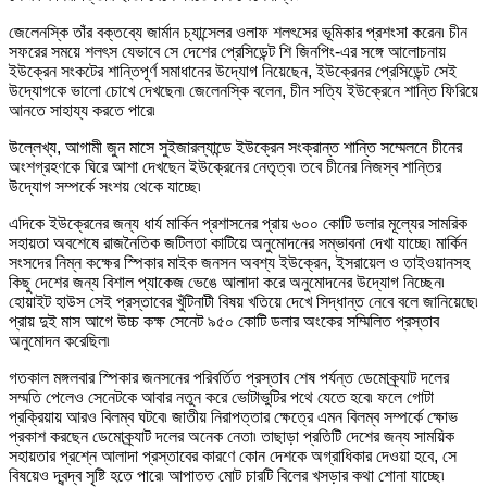
জেলেনস্কি তাঁর বক্তব্যে জার্মান চ্যান্সেলর ওলাফ শলৎসের ভূমিকার প্রশংসা করেন৷ চীন
সফরের সময়ে শলৎস যেভাবে সে দেশের প্রেসিডেন্ট শি জিনপিং-এর সঙ্গে আলোচনায়
ইউক্রেন সংকটের শান্তিপূর্ণ সমাধানের উদ্যোগ নিয়েছেন, ইউক্রেনর প্রেসিডেন্ট সেই
উদ্যোগকে ভালো চোখে দেখছেন৷ জেলেনস্কি বলেন, চীন সত্যি ইউক্রেনে শান্তি ফিরিয়ে
আনতে সাহায্য করতে পারে৷
উল্লেখ্য, আগামী জুন মাসে সুইজারল্যান্ডে ইউক্রেন সংক্রান্ত শান্তি সম্মেলনে চীনের
অংশগ্রহণকে ঘিরে আশা দেখছেন ইউক্রেনের নেতৃত্ব৷ তবে চীনের নিজস্ব শান্তির
উদ্যোগ সম্পর্কে সংশয় থেকে যাচ্ছে৷
এদিকে ইউক্রেনের জন্য ধার্য মার্কিন প্রশাসনের প্রায় ৬০০ কোটি ডলার মূল্যের সামরিক
সহায়তা অবশেষে রাজনৈতিক জটিলতা কাটিয়ে অনুমোদনের সম্ভাবনা দেখা যাচ্ছে৷ মার্কিন
সংসদের নিম্ন কক্ষের স্পিকার মাইক জনসন অবশ্য ইউক্রেন, ইসরায়েল ও তাইওয়ানসহ
কিছু দেশের জন্য বিশাল প্যাকেজ ভেঙে আলাদা করে অনুমোদনের উদ্যোগ নিচ্ছেন৷
হোয়াইট হাউস সেই প্রস্তাবের খুঁটিনাটী বিষয় খতিয়ে দেখে সিদ্ধান্ত নেবে বলে জানিয়েছে৷
প্রায় দুই মাস আগে উচ্চ কক্ষ সেনেট ৯৫০ কোটি ডলার অংকের সম্মিলিত প্রস্তাব
অনুমোদন করেছিল৷
গতকাল মঙ্গলবার স্পিকার জনসনের পরিবর্তিত প্রস্তাব শেষ পর্যন্ত ডেমোক্র্যাট দলের
সম্মতি পেলেও সেনেটকে আবার নতুন করে ভোটাভুটির পথে যেতে হবে৷ ফলে গোটা
প্রক্রিয়ায় আরও বিলম্ব ঘটবে৷ জাতীয় নিরাপত্তার ক্ষেত্রে এমন বিলম্ব সম্পর্কে ক্ষোভ
প্রকাশ করছেন ডেমোক্র্যাট দলের অনেক নেতা৷ তাছাড়া প্রতিটি দেশের জন্য সাময়িক
সহায়তার প্রশ্নে আলাদা প্রস্তাবের কারণে কোন দেশকে অগ্রাধিকার দেওয়া হবে, সে
বিষয়েও দ্বন্দ্ব সৃষ্টি হতে পারে৷ আপাতত মোট চারটি বিলের খসড়ার কথা শোনা যাচ্ছে৷