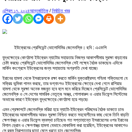
এপ্রিল ১৭, ২০২৪
আন্তর্জাতিক
/
নির্বাচিত খবর
ইউক্রেনের প্রেসিডেন্ট ভোলোদিমির জেলেনস্কি। ছবি : এএফপি
যুদ্ধক্ষেত্রে কোণঠাসা ইউক্রেন ন্যাটোর সহায়তায় নিজস্ব আকাশসীমায় সুরক্ষা বাড়ানোর
চেষ্টা করছে৷ প্রেসিডেন্ট ভোলোদিমির জেলেনস্কি সেই লক্ষ্যে বৈঠক ডাকছেন৷ এদিকে
মার্কিন কংগ্রেসে ইউক্রেনের জন্য সহায়তায় অগ্রগতি দেখা যাচ্ছে৷
ইরানের হামলা থেকে ইসরায়েলকে রক্ষা করতে মার্কিন যুক্তরাষ্ট্রসহ পশ্চিমা শক্তিগুলো যে
সক্রিয় ভূমিকা পালন করছে, তার ভগ্নাংশও ইউক্রেনের ক্ষেত্রে দেখা গেলে রাশিয়ার
হামলা থেকে সুরক্ষা অনেক মজবুত হবে বলে মনে করিয়ে দিচ্ছেন প্রেসিডেন্ট ভোলোদিমির
জেলেনস্কি ও সে দেশের সামরিক নেতৃত্ব৷ অস্ত্র, গোলাবারুদ ও এয়ার ডিফেন্স সিস্টেমের
অভাবের কারণে ইউক্রেন যুদ্ধক্ষেত্রে কোণঠাসা হয়ে পড়ছে৷
এমন প্রেক্ষাপটে জেলেনস্কি মরিয়া হয়ে ন্যাটো-ইউক্রেন পরিষদের বৈঠক ডাকতে চান৷
ইউক্রেনের আকাশসীমার আরও সুরক্ষা নিশ্চিত করতে সহযোগীদের কাছ থেকে তিনি বাড়তি
ক্ষেপণাস্ত্র ও এয়ার ডিফেন্স ব্যবস্থা চাইছেন৷ গত সপ্তাহান্তে ইসরায়েলের ওপর ইরানের
বিশাল ড্রোন ও ক্ষেপণাস্ত্র হামলা যেভাবে মোকাবিলা করা হয়েছিল, ইউক্রেনের আকাশেও
সে রকম নিরাপত্তার ছাতা মেলে ধরতে চান জেলেনস্কি৷