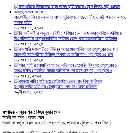
রাজশাহীতে বিচারকের ভাড়া বাসায় ছুরিকাঘাতে ছেলে নিহত, স্ত্রী গুরুতর আহত,
ঘাতক আটক
নভেম্বর ১৪, ২০২৫
বিএসটিআই’র অনুমোদনবিহীন ‘সরিষার তেল’ বাজারজাতকারীকে জরিমানা
নভেম্বর ১১, ২০২৫
রাজশাহী মহানগরীতে বিভিন্ন অপরাধের অভিযোগে গ্রেপ্তার ১৫ জন
নভেম্বর ১১, ২০২৫
আরএমপি’র বোয়ালিয়া থানার অভিযানে হেরোইন উদ্ধার; গ্রেপ্তার ১
নভেম্বর ৫, ২০২৫
বগুড়ায় নাবিল হাইওয়ে রেস্টুরেন্টকে দেড় লাখ টাকা জরিমানা
অক্টোবর ৩১, ২০২৫
সম্পাদক ও প্রকাশক : বিজয় কুমার ঘোষ
নিবাহী সম্পাদক : অজয় ঘোষ
প্রকাশক কর্তৃক বিকল্প অফসেট প্রেস গৌরহাঙ্গা থেকে মুদ্রিত ও প্রকাশিত।
কার্যালয়ঃ পূবালী মার্কেট (২য় তলা), শিরোইল, বোয়ালিয়া, রাজশাহী।