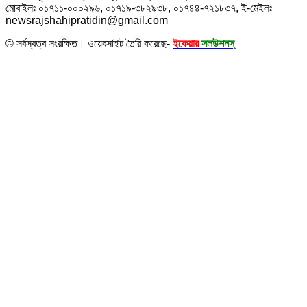
মোবাইলঃ ০১৭১১-০০০২৯৬, ০১৭১৯-৩৮২৯৩৮, ০১৭৪৪-৭২১৮৩৭, ই-মেইলঃ
newsrajshahipratidin@gmail.com
© সর্বস্বত্ব সংরক্ষিত। ওয়েবসাইট তৈরি করেছে-
ইকেয়ার
সলউশনস্