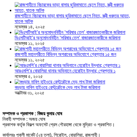
রাজশাহীতে বিচারকের ভাড়া বাসায় ছুরিকাঘাতে ছেলে নিহত, স্ত্রী গুরুতর আহত,
ঘাতক আটক
নভেম্বর ১৪, ২০২৫
বিএসটিআই’র অনুমোদনবিহীন ‘সরিষার তেল’ বাজারজাতকারীকে জরিমানা
নভেম্বর ১১, ২০২৫
রাজশাহী মহানগরীতে বিভিন্ন অপরাধের অভিযোগে গ্রেপ্তার ১৫ জন
নভেম্বর ১১, ২০২৫
আরএমপি’র বোয়ালিয়া থানার অভিযানে হেরোইন উদ্ধার; গ্রেপ্তার ১
নভেম্বর ৫, ২০২৫
বগুড়ায় নাবিল হাইওয়ে রেস্টুরেন্টকে দেড় লাখ টাকা জরিমানা
অক্টোবর ৩১, ২০২৫
সম্পাদক ও প্রকাশক : বিজয় কুমার ঘোষ
নিবাহী সম্পাদক : অজয় ঘোষ
প্রকাশক কর্তৃক বিকল্প অফসেট প্রেস গৌরহাঙ্গা থেকে মুদ্রিত ও প্রকাশিত।
কার্যালয়ঃ পূবালী মার্কেট (২য় তলা), শিরোইল, বোয়ালিয়া, রাজশাহী।