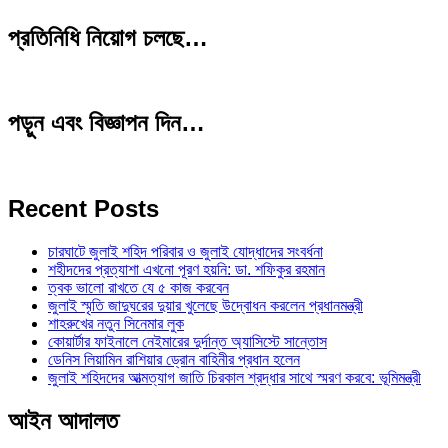
প্রতিনিধি নিয়োগ চলছে…
পড়ুন এবং বিজ্ঞাপন দিন…
Recent Posts
চারঘাটে জুলাই শহিদ পরিবার ও জুলাই যোদ্ধাদের সংবর্ধনা
শহীদদের প্রত্যাশা এখনো পূরণ হয়নি: ডা. শফিকুর রহমান
ত্বক ভালো রাখতে যে ৫ কাজ করবেন
জুলাই স্মৃতি জাদুঘরের দুয়ার খুলেছে উদ্বোধন করলেন প্রধানমন্ত্রী
শাহরুখের নতুন সিনেমার লুক
কোয়ার্টার ফাইনালে নেইমারের দুর্দান্ত অ্যাসিস্টে সান্তোস
ডেনিস লিয়ামিন রাশিয়ার ড্রোন বাহিনীর প্রধান হলেন
জুলাই শহিদদের আত্মত্যাগ জাতি চিরকাল শ্রদ্ধার সাথে স্মরণ করবে: ভূমিমন্ত্রী
আইন আদালত