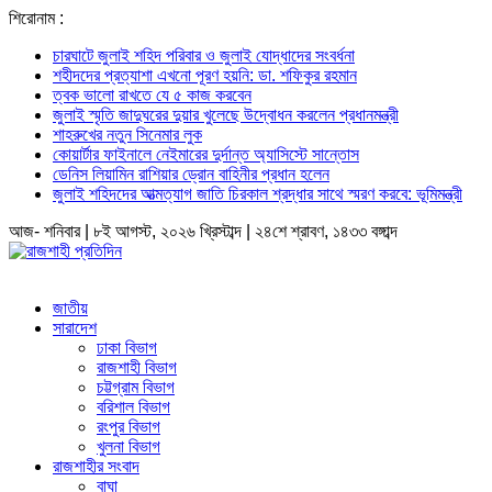
শিরোনাম :
চারঘাটে জুলাই শহিদ পরিবার ও জুলাই যোদ্ধাদের সংবর্ধনা
শহীদদের প্রত্যাশা এখনো পূরণ হয়নি: ডা. শফিকুর রহমান
ত্বক ভালো রাখতে যে ৫ কাজ করবেন
জুলাই স্মৃতি জাদুঘরের দুয়ার খুলেছে উদ্বোধন করলেন প্রধানমন্ত্রী
শাহরুখের নতুন সিনেমার লুক
কোয়ার্টার ফাইনালে নেইমারের দুর্দান্ত অ্যাসিস্টে সান্তোস
ডেনিস লিয়ামিন রাশিয়ার ড্রোন বাহিনীর প্রধান হলেন
জুলাই শহিদদের আত্মত্যাগ জাতি চিরকাল শ্রদ্ধার সাথে স্মরণ করবে: ভূমিমন্ত্রী
আজ- শনিবার | ৮ই আগস্ট, ২০২৬ খ্রিস্টাব্দ | ২৪শে শ্রাবণ, ১৪৩৩ বঙ্গাব্দ
জাতীয়
সারাদেশ
ঢাকা বিভাগ
রাজশাহী বিভাগ
চট্টগ্রাম বিভাগ
বরিশাল বিভাগ
রংপুর বিভাগ
খুলনা বিভাগ
রাজশাহীর সংবাদ
বাঘা