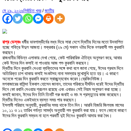
মে ২৯, ২০২৬
নির্বাচিত খবর
/
জাতীয়
রাপ্র ডেস্কঃ
ধর্মীয় ভাবগাম্ভীর্যের মধ্য দিয়ে সারা দেশে দ্বিতীয় দিনের মতো উদযাপিত
হচ্ছে পবিত্র ঈদুল আজহা। শুক্রবার (২৯ মে) সকাল ৭টার দিকে নগরবাসী পশু কুরবানি
করছেন।
রাজধানীর বিভিন্ন এলাকায় দেখা গেছে, কেউ পারিবারিক ঐতিহ্য অনুসরণ করে, আবার
কেউ ঈদের দিন কসাই না পাওয়ায় আজ পশু কুরবানি করছেন।
দ্বিতীয় দিনে কুরবানি দেওয়া ব্যক্তিদের সঙ্গে কথা বলে জানা গেছে, ঈদের প্রথম দিনে
অতিরিক্ত চাপ থাকায় কসাই সংকটসহ নানা সমস্যার মুখোমুখি হতে হয়। এ কারণে
অনেকে পরের দিন কুরবানি করতে স্বাচ্ছন্দ্যবোধ করেন।ব্রেকিংনিউজ।
মগবাজারের বাসিন্দা ইকবাল হোসেন জানান, তাদের পরিবারে দীর্ঘদিন ধরেই ঈদের দ্বিতীয়
দিনে কো রবানি দেওয়ার প্রচলন রয়েছে এবং এবারও সেই নিয়ম অনুসরণ করা হচ্ছে।
কসাই জানান, ঈদের দিন তিনি তিনটি গরু জবাই ও মাং স প্রস্তুতের কাজ করেছেন।
দ্বিতীয় দিনেও একইভাবে ব্যস্ত সময় পার করছেন।
ইসলামী শরিয়াহ অনুযায়ী, কুরবানির সময় থাকে তিন দিন। আরবি হিজরি জিলহজ মাসের
১০, ১১ ও ১২ তারিখ পর্যন্ত সামর্থ্য অনুযায়ী পশু কুরবানি করা যায়। ফলে কোনো কারণে
ঈদের দিন কুরবানি সম্ভব না হলে পরবর্তী দুই দিনেও কুরবানি আদায় করা বৈধ।