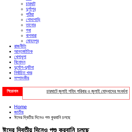
চারঘাট
দুর্গাপুর
পুঠিয়া
গোদাগাড়ি
তানোর
পবা
বাগমারা
মোহনপুর
রাজনীতি
আন্তর্জাতিক
খেলাধুলা
বিনোদন
দুর্যোগ-দুর্ঘটনা
নির্বাচিত খবর
সম্পাদকীয়
শিরোনাম
চারঘাটে জুলাই শহিদ পরিবার ও জুলাই যোদ্ধাদের সংবর্ধনা
Home
জাতীয়
ঈদের দ্বিতীয় দিনেও পশু কুরবানি চলছে
ঈদের দ্বিতীয় দিনেও পশু কুরবানি চলছে