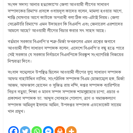
সংসদ সদস্য আনার হত্যাকান্ডে জেলা আওয়ামী লীগের সাধারণ
সম্পাদকের রিমান্ড প্রসঙ্গে ওবায়দুল কাদের বলেন, মামলা হওয়ার আগে,
শাস্তি ঘোষণার আগে কাউকে অপরাধী বলা ঠিক নয়-এটাই নিয়ম। জেলা
সেক্রেটারি রিমান্ডে এমন উদাহরণ কি বিএনপি এবং জেনারেল এরশাদের
আমলে আছে? আওয়ামী লীগের বিচার করার সৎ সাহস আছে।
বর্তমান সরকার বিএনপি’র শত্রু-মির্জা ফখরুলের এমন প্রশ্নের জবাবে
আওয়ামী লীগ সাধারণ সম্পাদক বলেন, এদেশে বিএনপি’র বন্ধু হতে পারে
সেই সরকার যে সরকার নির্বাচনে বিএনপিকে নিরঙ্কুশ সংখ্যাগরিষ্ঠ বিজয়ের
নিশ্চয়তা দিবে।
সংবাদ সম্মেলনে উপস্থিত ছিলেন আওয়ামী লীগের যুগ্ম সাধারণ সম্পাদক
আফম বাহাউদ্দিন নাসিম, সাংগঠনিক সম্পাদক বিএম মোজাম্মেল হক, মির্জা
আজম, আফজাল হোসেন ও সুজিত রায় নন্দি, দপ্তর সম্পাদক ব্যারিস্টার
বিপ্লব বড়ুয়া, শিক্ষা ও মানব সম্পদ সম্পাদক শামসুন্নাহার চাপা, প্রচার ও
প্রকাশনা সম্পাদক ডা. আব্দুস সোবহান গোলাপ, ত্রাণ ও সমাজকল্যাণ
সম্পাদক আমিনুল ইসলাম আমিন, উপদপ্তর সম্পাদক এডভোকেট সায়েম
খান প্রমুখ।