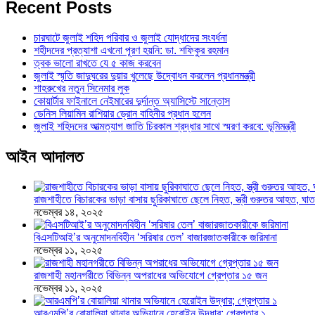
Recent Posts
চারঘাটে জুলাই শহিদ পরিবার ও জুলাই যোদ্ধাদের সংবর্ধনা
শহীদদের প্রত্যাশা এখনো পূরণ হয়নি: ডা. শফিকুর রহমান
ত্বক ভালো রাখতে যে ৫ কাজ করবেন
জুলাই স্মৃতি জাদুঘরের দুয়ার খুলেছে উদ্বোধন করলেন প্রধানমন্ত্রী
শাহরুখের নতুন সিনেমার লুক
কোয়ার্টার ফাইনালে নেইমারের দুর্দান্ত অ্যাসিস্টে সান্তোস
ডেনিস লিয়ামিন রাশিয়ার ড্রোন বাহিনীর প্রধান হলেন
জুলাই শহিদদের আত্মত্যাগ জাতি চিরকাল শ্রদ্ধার সাথে স্মরণ করবে: ভূমিমন্ত্রী
আইন আদালত
রাজশাহীতে বিচারকের ভাড়া বাসায় ছুরিকাঘাতে ছেলে নিহত, স্ত্রী গুরুতর আহত, 
নভেম্বর ১৪, ২০২৫
বিএসটিআই’র অনুমোদনবিহীন ‘সরিষার তেল’ বাজারজাতকারীকে জরিমানা
নভেম্বর ১১, ২০২৫
রাজশাহী মহানগরীতে বিভিন্ন অপরাধের অভিযোগে গ্রেপ্তার ১৫ জন
নভেম্বর ১১, ২০২৫
আরএমপি’র বোয়ালিয়া থানার অভিযানে হেরোইন উদ্ধার; গ্রেপ্তার ১