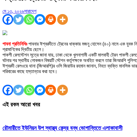
মে ১৩, ২০২৬
সারাদেশ
পাবনা প্রতিনিধিঃ
পাবনার ঈশ্বরদীতে ট্রেনের ধাক্কায় মজনু হোসেন (৪০) নামে এক যুবক ন
প্রামাণিকের দ্বিতীয় ছেলে।
পাকশী রেলস্টেশন সূত্রে জানা যায়, ঢাকা থেকে খুলনাগামী একটি মালবাহী ট্রেন পাকশী 
ঘটনার পর স্থানীয় লোকজন বিষয়টি স্টেশন কর্তৃপক্ষকে অবহিত করলে তারা জিআরপি পুলি
ঈশ্বরদী রেলওয়ে থানা (জিআরপি)র ওসি জিয়াউর রহমান জানান, নিহত ব্যক্তি মানসিক ভারস
পরিবারের কাছে হস্তান্তর করা হবে।
এই রকম আরো খবর
রৌমারীতে ইউনিয়ন উপ স্বাস্থ্য কেন্দ্র বন্ধ ভোগান্তিতে এলাকাবাসী