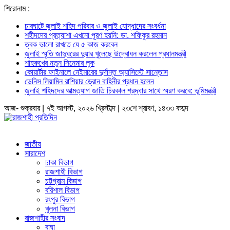
শিরোনাম :
চারঘাটে জুলাই শহিদ পরিবার ও জুলাই যোদ্ধাদের সংবর্ধনা
শহীদদের প্রত্যাশা এখনো পূরণ হয়নি: ডা. শফিকুর রহমান
ত্বক ভালো রাখতে যে ৫ কাজ করবেন
জুলাই স্মৃতি জাদুঘরের দুয়ার খুলেছে উদ্বোধন করলেন প্রধানমন্ত্রী
শাহরুখের নতুন সিনেমার লুক
কোয়ার্টার ফাইনালে নেইমারের দুর্দান্ত অ্যাসিস্টে সান্তোস
ডেনিস লিয়ামিন রাশিয়ার ড্রোন বাহিনীর প্রধান হলেন
জুলাই শহিদদের আত্মত্যাগ জাতি চিরকাল শ্রদ্ধার সাথে স্মরণ করবে: ভূমিমন্ত্রী
আজ- শুক্রবার | ৭ই আগস্ট, ২০২৬ খ্রিস্টাব্দ | ২৩শে শ্রাবণ, ১৪৩৩ বঙ্গাব্দ
জাতীয়
সারাদেশ
ঢাকা বিভাগ
রাজশাহী বিভাগ
চট্টগ্রাম বিভাগ
বরিশাল বিভাগ
রংপুর বিভাগ
খুলনা বিভাগ
রাজশাহীর সংবাদ
বাঘা