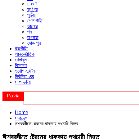
চারঘাট
দুর্গাপুর
পুঠিয়া
গোদাগাড়ি
তানোর
পবা
বাগমারা
মোহনপুর
রাজনীতি
আন্তর্জাতিক
খেলাধুলা
বিনোদন
দুর্যোগ-দুর্ঘটনা
নির্বাচিত খবর
সম্পাদকীয়
শিরোনাম
Home
সারাদেশ
ঈশ্বরদীতে ট্রেনের ধাক্কায় পথচারী নিহত
ঈশ্বরদীতে ট্রেনের ধাক্কায় পথচারী নিহত