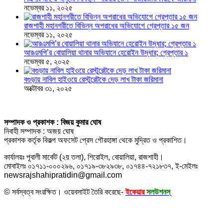
নভেম্বর ১১, ২০২৫
রাজশাহী মহানগরীতে বিভিন্ন অপরাধের অভিযোগে গ্রেপ্তার ১৫ জন
নভেম্বর ১১, ২০২৫
আরএমপি’র বোয়ালিয়া থানার অভিযানে হেরোইন উদ্ধার; গ্রেপ্তার ১
নভেম্বর ৫, ২০২৫
বগুড়ায় নাবিল হাইওয়ে রেস্টুরেন্টকে দেড় লাখ টাকা জরিমানা
অক্টোবর ৩১, ২০২৫
সম্পাদক ও প্রকাশক : বিজয় কুমার ঘোষ
নিবাহী সম্পাদক : অজয় ঘোষ
প্রকাশক কর্তৃক বিকল্প অফসেট প্রেস গৌরহাঙ্গা থেকে মুদ্রিত ও প্রকাশিত।
কার্যালয়ঃ পূবালী মার্কেট (২য় তলা), শিরোইল, বোয়ালিয়া, রাজশাহী।
মোবাইলঃ ০১৭১১-০০০২৯৬, ০১৭১৯-৩৮২৯৩৮, ০১৭৪৪-৭২১৮৩৭, ই-মেইলঃ
newsrajshahipratidin@gmail.com
© সর্বস্বত্ব সংরক্ষিত। ওয়েবসাইট তৈরি করেছে-
ইকেয়ার
সলউশনস্