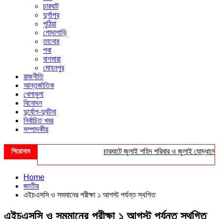
চারঘাট
দুর্গাপুর
পুঠিয়া
গোদাগাড়ি
তানোর
পবা
বাগমারা
মোহনপুর
রাজনীতি
আন্তর্জাতিক
খেলাধুলা
বিনোদন
দুর্যোগ-দুর্ঘটনা
নির্বাচিত খবর
সম্পাদকীয়
শিরোনাম
চারঘাটে জুলাই শহিদ পরিবার ও জুলাই যোদ্ধাদের সংব
Home
জাতীয়
এইচএসসি ও সমমানের পরীক্ষা ১ আগস্ট পর্যন্ত স্থগিত
এইচএসসি ও সমমানের পরীক্ষা ১ আগস্ট পর্যন্ত স্থগিত