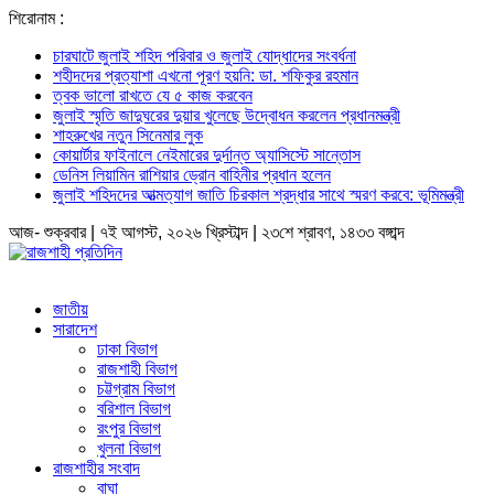
শিরোনাম :
চারঘাটে জুলাই শহিদ পরিবার ও জুলাই যোদ্ধাদের সংবর্ধনা
শহীদদের প্রত্যাশা এখনো পূরণ হয়নি: ডা. শফিকুর রহমান
ত্বক ভালো রাখতে যে ৫ কাজ করবেন
জুলাই স্মৃতি জাদুঘরের দুয়ার খুলেছে উদ্বোধন করলেন প্রধানমন্ত্রী
শাহরুখের নতুন সিনেমার লুক
কোয়ার্টার ফাইনালে নেইমারের দুর্দান্ত অ্যাসিস্টে সান্তোস
ডেনিস লিয়ামিন রাশিয়ার ড্রোন বাহিনীর প্রধান হলেন
জুলাই শহিদদের আত্মত্যাগ জাতি চিরকাল শ্রদ্ধার সাথে স্মরণ করবে: ভূমিমন্ত্রী
আজ- শুক্রবার | ৭ই আগস্ট, ২০২৬ খ্রিস্টাব্দ | ২৩শে শ্রাবণ, ১৪৩৩ বঙ্গাব্দ
জাতীয়
সারাদেশ
ঢাকা বিভাগ
রাজশাহী বিভাগ
চট্টগ্রাম বিভাগ
বরিশাল বিভাগ
রংপুর বিভাগ
খুলনা বিভাগ
রাজশাহীর সংবাদ
বাঘা