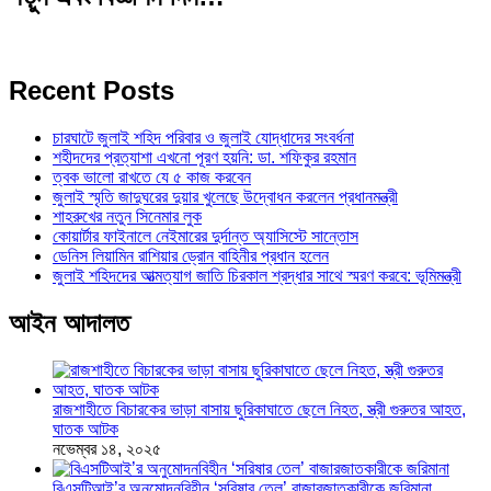
Recent Posts
চারঘাটে জুলাই শহিদ পরিবার ও জুলাই যোদ্ধাদের সংবর্ধনা
শহীদদের প্রত্যাশা এখনো পূরণ হয়নি: ডা. শফিকুর রহমান
ত্বক ভালো রাখতে যে ৫ কাজ করবেন
জুলাই স্মৃতি জাদুঘরের দুয়ার খুলেছে উদ্বোধন করলেন প্রধানমন্ত্রী
শাহরুখের নতুন সিনেমার লুক
কোয়ার্টার ফাইনালে নেইমারের দুর্দান্ত অ্যাসিস্টে সান্তোস
ডেনিস লিয়ামিন রাশিয়ার ড্রোন বাহিনীর প্রধান হলেন
জুলাই শহিদদের আত্মত্যাগ জাতি চিরকাল শ্রদ্ধার সাথে স্মরণ করবে: ভূমিমন্ত্রী
আইন আদালত
রাজশাহীতে বিচারকের ভাড়া বাসায় ছুরিকাঘাতে ছেলে নিহত, স্ত্রী গুরুতর আহত,
ঘাতক আটক
নভেম্বর ১৪, ২০২৫
বিএসটিআই’র অনুমোদনবিহীন ‘সরিষার তেল’ বাজারজাতকারীকে জরিমানা