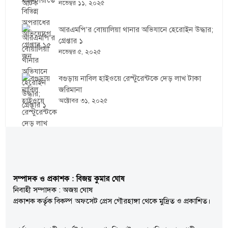
নভেম্বর ১১, ২০২৫
আরএমপি’র বোয়ালিয়া থানার অভিযানে হেরোইন উদ্ধার;
গ্রেপ্তার ১
নভেম্বর ৫, ২০২৫
বগুড়ায় নাবিল হাইওয়ে রেস্টুরেন্টকে দেড় লাখ টাকা
জরিমানা
অক্টোবর ৩১, ২০২৫
সম্পাদক ও প্রকাশক : বিজয় কুমার ঘোষ
নিবাহী সম্পাদক : অজয় ঘোষ
প্রকাশক কর্তৃক বিকল্প অফসেট প্রেস গৌরহাঙ্গা থেকে মুদ্রিত ও প্রকাশিত।