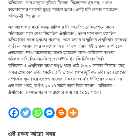
অভিষেক। যার মাধ্যমে বুঝিয়ে দিলেন, বিচ্ছেদের সুর নয়, এখনও
ভালোবাসার বন্ধনেই জুড়ে আছেন তারা। একই ছবি শেয়ার করেছেন
অভিনেত্রী ঐশ্বরিয়াও।
এর আগে গত মার্চে অনন্ত-রাধিকার প্রি-ওয়েডিং সেলিব্রেশনে বচ্চন
পরিবারের সঙ্গে দেখা মিলেছিল ঐশ্বরিয়ার। তখন মনে করা হয়েছিল
অভিমানের বরফ হয়তো গলেছে। তবে জয়ার জন্মদিনে ঐশ্বরিয়ার শুভেচ্ছা
বার্তা না আসায় ফের জলঘোলা হয়। যদিও এবার এই তারকা দম্পতিকে
একফ্রেমে দেখে অনেকটাই আশ্বস্ত হয়েছেন অ্যাশ-অভিষেক ভক্তরা।
তাঁদের দাবি, ডিভোর্সের পুরো জল্পনাই নাকি মিডিয়ার তৈরি!
অভিষেক ও ঐশ্বরিয়ার মধ্যে বন্ধুত্ব গড়ে ওঠে ২০০০ সালের সিনেমা ‘ঢাই
অক্ষর প্রেম কে’ ছবির সেটে। এটি তাদের প্রথম জুটিবদ্ধ ছবি। তবে প্রেমের
সম্পর্কের সূচনা হয় ২০০৬ সালের ‘উমরাও জান’র শুটিংয়ের সময়। এর
এক বছর পরই, অর্থাৎ ২০০৭ সালে তারা বিয়ে করেন। অভিষেক-
ঐশ্বরিয়ার একমাত্র সন্তান আরাধ্যের জন্ম হয় ২০১১ সালে।
এই রকম আরো খবর