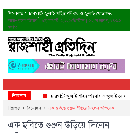
শিরোনাম :
চারঘাটে জুলাই শহিদ পরিবার ও জুলাই যোদ্ধাদের
সংবর্ধনা
আজ- বৃহস্পতিবার | ৬ই আগস্ট, ২০২৬ খ্রিস্টাব্দ | ২২শে শ্রাবণ, ১৪৩৩
শহীদদের প্রত্যাশা এখনো পূরণ হয়নি: ডা. শফিকুর রহমান
বঙ্গাব্দ
ত্বক ভালো রাখতে যে ৫ কাজ করবেন
জুলাই স্মৃতি জাদুঘরের দুয়ার খুলেছে উদ্বোধন করলেন
প্রধানমন্ত্রী
শাহরুখের নতুন সিনেমার লুক
কোয়ার্টার ফাইনালে নেইমারের দুর্দান্ত অ্যাসিস্টে সান্তোস
ডেনিস লিয়ামিন রাশিয়ার ড্রোন বাহিনীর প্রধান হলেন
জুলাই শহিদদের আত্মত্যাগ জাতি চিরকাল শ্রদ্ধার সাথে
স্মরণ করবে: ভূমিমন্ত্রী
শিরোনাম
চারঘাটে জুলাই শহিদ পরিবার ও জুলাই যোদ্ধাদের সংবর
Home
বিনোদন
এক ছবিতে গুঞ্জন উড়িয়ে দিলেন অভিষেক
এক ছবিতে গুঞ্জন উড়িয়ে দিলেন