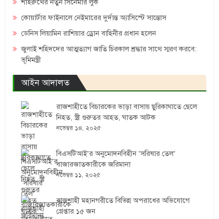
শাহরুখের নতুন সিনেমার লুক
কোয়ার্টার ফাইনালে নেইমারের দুর্দান্ত অ্যাসিস্টে সান্তোস
ডেনিস লিয়ামিন রাশিয়ার ড্রোন বাহিনীর প্রধান হলেন
জুলাই শহিদদের আত্মত্যাগ জাতি চিরকাল শ্রদ্ধার সাথে স্মরণ করবে:
ভূমিমন্ত্রী
আইন আদালত
রাজশাহীতে বিচারকের ভাড়া বাসায় ছুরিকাঘাতে ছেলে
নিহত, স্ত্রী গুরুতর আহত, ঘাতক আটক
নভেম্বর ১৪, ২০২৫
বিএসটিআই’র অনুমোদনবিহীন ‘সরিষার তেল’
বাজারজাতকারীকে জরিমানা
নভেম্বর ১১, ২০২৫
রাজশাহী মহানগরীতে বিভিন্ন অপরাধের অভিযোগে
গ্রেপ্তার ১৫ জন