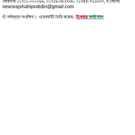
মোবাইলঃ ০১৭১১-০০০২৯৬, ০১৭১৯-৩৮২৯৩৮, ০১৭৪৪-৭২১৮৩৭, ই-মেইলঃ
newsrajshahipratidin@gmail.com
© সর্বস্বত্ব সংরক্ষিত। ওয়েবসাইট তৈরি করেছে-
ইকেয়ার
সলউশনস্