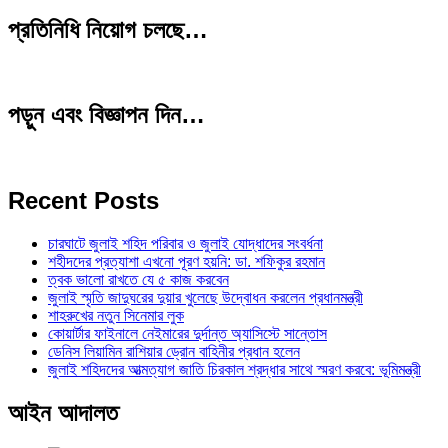
প্রতিনিধি নিয়োগ চলছে…
পড়ুন এবং বিজ্ঞাপন দিন…
Recent Posts
চারঘাটে জুলাই শহিদ পরিবার ও জুলাই যোদ্ধাদের সংবর্ধনা
শহীদদের প্রত্যাশা এখনো পূরণ হয়নি: ডা. শফিকুর রহমান
ত্বক ভালো রাখতে যে ৫ কাজ করবেন
জুলাই স্মৃতি জাদুঘরের দুয়ার খুলেছে উদ্বোধন করলেন প্রধানমন্ত্রী
শাহরুখের নতুন সিনেমার লুক
কোয়ার্টার ফাইনালে নেইমারের দুর্দান্ত অ্যাসিস্টে সান্তোস
ডেনিস লিয়ামিন রাশিয়ার ড্রোন বাহিনীর প্রধান হলেন
জুলাই শহিদদের আত্মত্যাগ জাতি চিরকাল শ্রদ্ধার সাথে স্মরণ করবে: ভূমিমন্ত্রী
আইন আদালত