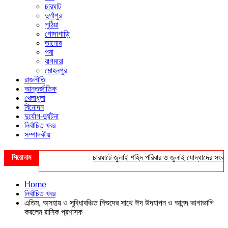
চারঘাট
দুর্গাপুর
পুঠিয়া
গোদাগাড়ি
তানোর
পবা
বাগমারা
মোহনপুর
রাজনীতি
আন্তর্জাতিক
খেলাধুলা
বিনোদন
দুর্যোগ-দুর্ঘটনা
নির্বাচিত খবর
সম্পাদকীয়
শিরোনাম
চারঘাটে জুলাই শহিদ পরিবার ও জুলাই যোদ্ধাদের সংবর্ধনা
Home
নির্বাচিত খবর
এতিম, অসহায় ও সুবিধাবঞ্চিত শিশুদের সাথে ঈদ উদযাপন ও আনন্দ ভাগাভাগি
করলেন রাসিক প্রশাসক