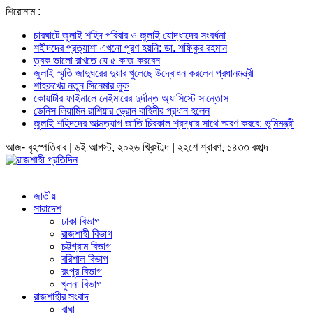
শিরোনাম :
চারঘাটে জুলাই শহিদ পরিবার ও জুলাই যোদ্ধাদের সংবর্ধনা
শহীদদের প্রত্যাশা এখনো পূরণ হয়নি: ডা. শফিকুর রহমান
ত্বক ভালো রাখতে যে ৫ কাজ করবেন
জুলাই স্মৃতি জাদুঘরের দুয়ার খুলেছে উদ্বোধন করলেন প্রধানমন্ত্রী
শাহরুখের নতুন সিনেমার লুক
কোয়ার্টার ফাইনালে নেইমারের দুর্দান্ত অ্যাসিস্টে সান্তোস
ডেনিস লিয়ামিন রাশিয়ার ড্রোন বাহিনীর প্রধান হলেন
জুলাই শহিদদের আত্মত্যাগ জাতি চিরকাল শ্রদ্ধার সাথে স্মরণ করবে: ভূমিমন্ত্রী
আজ- বৃহস্পতিবার | ৬ই আগস্ট, ২০২৬ খ্রিস্টাব্দ | ২২শে শ্রাবণ, ১৪৩৩ বঙ্গাব্দ
জাতীয়
সারাদেশ
ঢাকা বিভাগ
রাজশাহী বিভাগ
চট্টগ্রাম বিভাগ
বরিশাল বিভাগ
রংপুর বিভাগ
খুলনা বিভাগ
রাজশাহীর সংবাদ
বাঘা