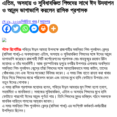
এতিম, অসহায় ও সুবিধাবঞ্চিত শিশুদের সাথে ঈদ উদযাপন
ও আনন্দ ভাগাভাগি করলেন রাসিক প্রশাসক
মে ২৯, ২০২৬
নির্বাচিত খবর
/
মহানগর
স্টাফ রিপোর্টারঃ
পবিত্র ঈদুল আযহা উপলক্ষে রাজশাহীর সমন্বিত শিশু পুনর্বাসন কেন্দ্র
(বালিকা শাখা)-এ অবস্থানরত এতিম, অসহায় ও সুবিধাবঞ্চিত শিশুদের সঙ্গে ঈদের আনন্দ
ভাগাভাগি করেছেন রাজশাহী সিটি কর্পোরেশনের প্রশাসক মোঃ মাহফুজুর রহমান রিটন
মহোদয় ও তাঁর সহধর্মিণী। আজ বৃহস্পতিবার দুপুরে নগরীর উপশহর এলাকায় অবস্থিত
সমন্বিত শিশু পুনর্বাসন কেন্দ্রে তাঁরা শিশুদের সঙ্গে আন্তরিকভাবে সময় কাটান, তাদের
খোঁজখবর নেন এবং ঈদের শুভেচ্ছা বিনিময় করেন। এ সময় নিজ হাতে রান্না করা খাবার
নিয়ে গিয়ে শিশুদের মাঝে পরিবেশন করেন এবং তাদের মুখে হাসি ফোটাতে উপহার দেন
নতুন ঈদের পোশাক।
এ সময় রাসিক প্রশাসক মহোদয় বলেন, পবিত্র ঈদুল আযহার মূল শিক্ষা হলো ত্যাগ,
সহমর্মিতা ও মানবিকতা। সমাজের সুবিধাবঞ্চিত, এতিম ও অসহায় শিশুদের মুখে হাসি
ফোটাতে পারলেই ঈদের আনন্দ পূর্ণতা পায়। তিনি শিশুদের সুন্দর ভবিষ্যৎ গঠনে সকলকে
মানবিক দায়িত্ব পালনের আহ্বান জানান।
এ সময় সমন্বিত শিশু পুনর্বাসন কেন্দ্র (বালিকা শাখা) এর সংশ্লিষ্ট কর্মকর্তা-কর্মচারীরা
উপস্থিত ছিলেন।