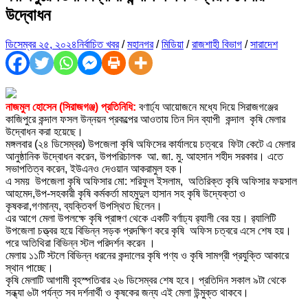
উদ্বোধন
ডিসেম্বর ২৫, ২০২৪
নির্বাচিত খবর
/
মহানগর
/
মিডিয়া
/
রাজশাহী বিভাগ
/
সারাদেশ
নাজমুল হোসেন (সিরাজগঞ্জ) প্রতিনিধি:
বণার্ঢ্য আয়োজনে মধ্যে দিয়ে সিরাজগঞ্জের
কাজিপুরে কন্দাল ফসল উন্নয়ন প্রকল্পের আওতায় তিন দিন ব্যাপী কন্দাল কৃষি মেলার
উদ্বোধন করা হয়েছে।
মঙ্গলবার (২৪ ডিসেম্বর) উপজেলা কৃষি অফিসের কার্যালয়ে চত্বরে ফিটা কেটে এ মেলার
আনুষ্ঠানিক উদ্বোধন করেন, উপপরিচালক আ. জা. মু. আহসান শহীদ সরকার। এতে
সভাপতিত্ব করেন, ইউএনও দেওয়ান আকরামুল হক।
এ সময় উপজেলা কৃষি অফিসার মো: শরিফুল ইসলাম, অতিরিক্ত কৃষি অফিসার ফয়সাল
আহমেদ,উপ-সহকারী কৃষি কর্মকর্তা মাহমুদুল হাসান সহ কৃষি উদ্যেক্তা ও
কৃষকরা,গণমান্য, ব্যক্তিবর্গ উপস্থিত ছিলেন।
এর আগে মেলা উপলক্ষে কৃষি প্রাঙ্গণ থেকে একটি বর্ণাঢ্য র‌্যালী বের হয়। র‌্যালিটি
উপজেলা চত্ত্বর হয়ে বিভিন্ন সড়ক প্রদক্ষিণ করে কৃষি অফিস চত্বরে এসে শেষ হয়।
পরে অতিথিরা বিভিন্ন স্টল পরিদর্শন করেন ।
মেলায় ১১টি স্টলে বিভিন্ন ধরনের কন্দালের কৃষি পণ্য ও কৃষি সামগ্রী প্রযুক্তি আকারে
স্থান পাচ্ছে।
কৃষি মেলাটি আগামী বৃহস্পতিবার ২৬ ডিসেম্বর শেষ হবে। প্রতিদিন সকাল ৯টা থেকে
সন্ধ্যা ৬টা পর্যন্ত সব দর্শনার্থী ও কৃষকের জন্য এই মেলা উন্মুক্ত থাকবে।