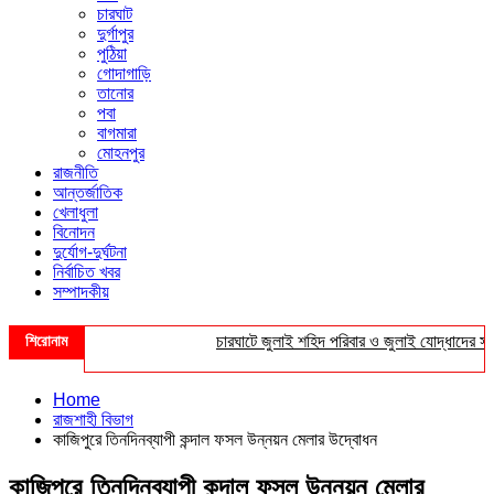
চারঘাট
দুর্গাপুর
পুঠিয়া
গোদাগাড়ি
তানোর
পবা
বাগমারা
মোহনপুর
রাজনীতি
আন্তর্জাতিক
খেলাধুলা
বিনোদন
দুর্যোগ-দুর্ঘটনা
নির্বাচিত খবর
সম্পাদকীয়
শিরোনাম
চারঘাটে জুলাই শহিদ পরিবার ও জুলাই যোদ্ধাদের সংবর্ধন
Home
রাজশাহী বিভাগ
কাজিপুরে তিনদিনব্যাপী কন্দাল ফসল উন্নয়ন মেলার উদ্বোধন
কাজিপুরে তিনদিনব্যাপী কন্দাল ফসল উন্নয়ন মেলার