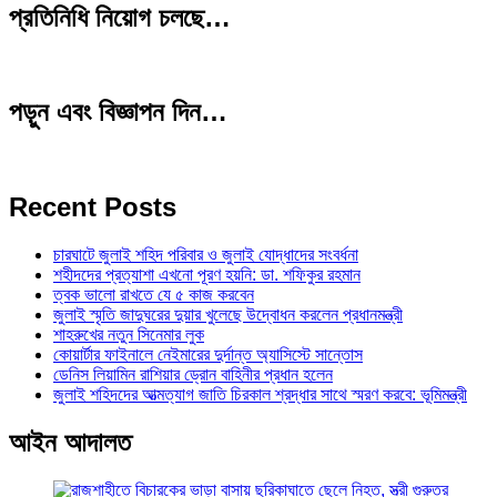
প্রতিনিধি নিয়োগ চলছে…
পড়ুন এবং বিজ্ঞাপন দিন…
Recent Posts
চারঘাটে জুলাই শহিদ পরিবার ও জুলাই যোদ্ধাদের সংবর্ধনা
শহীদদের প্রত্যাশা এখনো পূরণ হয়নি: ডা. শফিকুর রহমান
ত্বক ভালো রাখতে যে ৫ কাজ করবেন
জুলাই স্মৃতি জাদুঘরের দুয়ার খুলেছে উদ্বোধন করলেন প্রধানমন্ত্রী
শাহরুখের নতুন সিনেমার লুক
কোয়ার্টার ফাইনালে নেইমারের দুর্দান্ত অ্যাসিস্টে সান্তোস
ডেনিস লিয়ামিন রাশিয়ার ড্রোন বাহিনীর প্রধান হলেন
জুলাই শহিদদের আত্মত্যাগ জাতি চিরকাল শ্রদ্ধার সাথে স্মরণ করবে: ভূমিমন্ত্রী
আইন আদালত