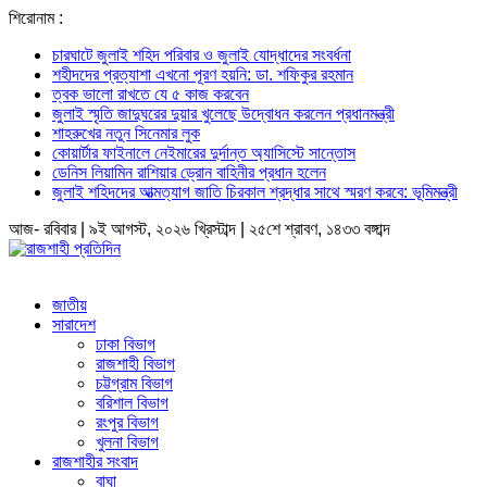
শিরোনাম :
চারঘাটে জুলাই শহিদ পরিবার ও জুলাই যোদ্ধাদের সংবর্ধনা
শহীদদের প্রত্যাশা এখনো পূরণ হয়নি: ডা. শফিকুর রহমান
ত্বক ভালো রাখতে যে ৫ কাজ করবেন
জুলাই স্মৃতি জাদুঘরের দুয়ার খুলেছে উদ্বোধন করলেন প্রধানমন্ত্রী
শাহরুখের নতুন সিনেমার লুক
কোয়ার্টার ফাইনালে নেইমারের দুর্দান্ত অ্যাসিস্টে সান্তোস
ডেনিস লিয়ামিন রাশিয়ার ড্রোন বাহিনীর প্রধান হলেন
জুলাই শহিদদের আত্মত্যাগ জাতি চিরকাল শ্রদ্ধার সাথে স্মরণ করবে: ভূমিমন্ত্রী
আজ- রবিবার | ৯ই আগস্ট, ২০২৬ খ্রিস্টাব্দ | ২৫শে শ্রাবণ, ১৪৩৩ বঙ্গাব্দ
জাতীয়
সারাদেশ
ঢাকা বিভাগ
রাজশাহী বিভাগ
চট্টগ্রাম বিভাগ
বরিশাল বিভাগ
রংপুর বিভাগ
খুলনা বিভাগ
রাজশাহীর সংবাদ
বাঘা