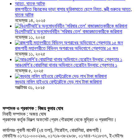
রাজশাহীতে বিচারকের ভাড়া বাসায় ছুরিকাঘাতে ছেলে নিহত, স্ত্রী গুরুতর আহত,
ঘাতক আটক
নভেম্বর ১৪, ২০২৫
বিএসটিআই’র অনুমোদনবিহীন ‘সরিষার তেল’ বাজারজাতকারীকে জরিমানা
নভেম্বর ১১, ২০২৫
রাজশাহী মহানগরীতে বিভিন্ন অপরাধের অভিযোগে গ্রেপ্তার ১৫ জন
নভেম্বর ১১, ২০২৫
আরএমপি’র বোয়ালিয়া থানার অভিযানে হেরোইন উদ্ধার; গ্রেপ্তার ১
নভেম্বর ৫, ২০২৫
বগুড়ায় নাবিল হাইওয়ে রেস্টুরেন্টকে দেড় লাখ টাকা জরিমানা
অক্টোবর ৩১, ২০২৫
সম্পাদক ও প্রকাশক : বিজয় কুমার ঘোষ
নিবাহী সম্পাদক : অজয় ঘোষ
প্রকাশক কর্তৃক বিকল্প অফসেট প্রেস গৌরহাঙ্গা থেকে মুদ্রিত ও প্রকাশিত।
কার্যালয়ঃ পূবালী মার্কেট (২য় তলা), শিরোইল, বোয়ালিয়া, রাজশাহী।
মোবাইলঃ ০১৭১১-০০০২৯৬, ০১৭১৯-৩৮২৯৩৮, ০১৭৪৪-৭২১৮৩৭, ই-মেইলঃ