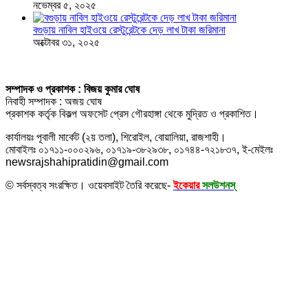
নভেম্বর ৫, ২০২৫
বগুড়ায় নাবিল হাইওয়ে রেস্টুরেন্টকে দেড় লাখ টাকা জরিমানা
অক্টোবর ৩১, ২০২৫
সম্পাদক ও প্রকাশক : বিজয় কুমার ঘোষ
নিবাহী সম্পাদক : অজয় ঘোষ
প্রকাশক কর্তৃক বিকল্প অফসেট প্রেস গৌরহাঙ্গা থেকে মুদ্রিত ও প্রকাশিত।
কার্যালয়ঃ পূবালী মার্কেট (২য় তলা), শিরোইল, বোয়ালিয়া, রাজশাহী।
মোবাইলঃ ০১৭১১-০০০২৯৬, ০১৭১৯-৩৮২৯৩৮, ০১৭৪৪-৭২১৮৩৭, ই-মেইলঃ
newsrajshahipratidin@gmail.com
© সর্বস্বত্ব সংরক্ষিত। ওয়েবসাইট তৈরি করেছে-
ইকেয়ার
সলউশনস্