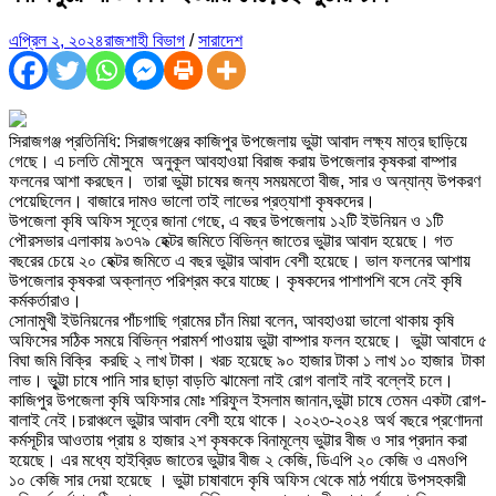
এপ্রিল ২, ২০২৪
রাজশাহী বিভাগ
/
সারাদেশ
সিরাজগঞ্জ প্রতিনিধি: সিরাজগঞ্জের কাজিপুর উপজেলায় ভুট্টা আবাদ লক্ষ্য মাত্র ছাড়িয়ে
গেছে। এ চলতি মৌসুমে অনুকূল আবহাওয়া বিরাজ করায় উপজেলার কৃষকরা বাম্পার
ফলনের আশা করছেন। তারা ভুট্টা চাষের জন্য সময়মতো বীজ, সার ও অন্যান্য উপকরণ
পেয়েছিলেন। বাজারে দামও ভালো তাই লাভের প্রত্যাশা কৃষকদের।
উপজেলা কৃষি অফিস সূত্রে জানা গেছে, এ বছর উপজেলায় ১২টি ইউনিয়ন ও ১টি
পৌরসভার এলাকায় ৯৩৭৯ হেক্টর জমিতে বিভিন্ন জাতের ভুট্টার আবাদ হয়েছে। গত
বছরের চেয়ে ২০ হেক্টর জমিতে এ বছর ভুট্টার আবাদ বেশী হয়েছে। ভাল ফলনের আশায়
উপজেলার কৃষকরা অক্লান্ত পরিশ্রম করে যাচ্ছে। কৃষকদের পাশাপশি বসে নেই কৃষি
কর্মকর্তারাও।
সোনামুখী ইউনিয়নের পাঁচগাছি গ্রামের চাঁন মিয়া বলেন, আবহাওয়া ভালো থাকায় কৃষি
অফিসের সঠিক সময়ে বিভিন্ন পরামর্শ পাওয়ায় ভুট্টা বাম্পার ফলন হয়েছে। ভুট্টা আবাদে ৫
বিঘা জমি বিক্রি করছি ২ লাখ টাকা। খরচ হয়েছে ৯০ হাজার টাকা ১ লাখ ১০ হাজার টাকা
লাভ। ভুৃট্টা চাষে পানি সার ছাড়া বাড়তি ঝামেলা নাই রোগ বালাই নাই বল্লেই চলে।
কাজিপুর উপজেলা কৃষি অফিসার মোঃ শরিফুল ইসলাম জানান,ভুট্টা চাষে তেমন একটা রোগ-
বালাই নেই।চরাঞ্চলে ভুট্টার আবাদ বেশী হয়ে থাকে। ২০২৩-২০২৪ অর্থ বছরে প্রণোদনা
কর্মসূচীর আওতায় প্রায় ৪ হাজার ২শ কৃষককে বিনামূল্যে ভুট্টার বীজ ও সার প্রদান করা
হয়েছে। এর মধ্যে হাইব্রিড জাতের ভুট্টার বীজ ২ কেজি, ডিএপি ২০ কেজি ও এমওপি
১০ কেজি সার দেয়া হয়েছে । ভুট্টা চাষাবাদে কৃষি অফিস থেকে মাঠ পর্যায়ে উপসহকারী