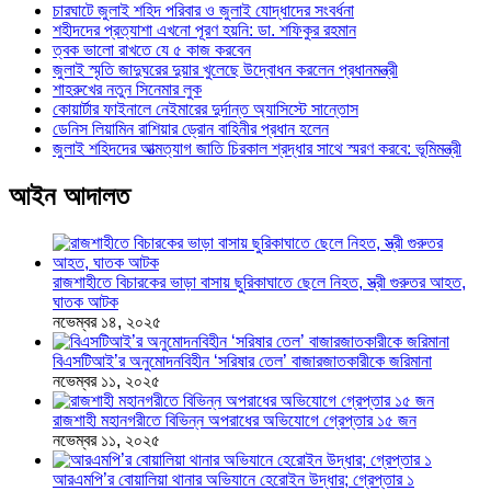
চারঘাটে জুলাই শহিদ পরিবার ও জুলাই যোদ্ধাদের সংবর্ধনা
শহীদদের প্রত্যাশা এখনো পূরণ হয়নি: ডা. শফিকুর রহমান
ত্বক ভালো রাখতে যে ৫ কাজ করবেন
জুলাই স্মৃতি জাদুঘরের দুয়ার খুলেছে উদ্বোধন করলেন প্রধানমন্ত্রী
শাহরুখের নতুন সিনেমার লুক
কোয়ার্টার ফাইনালে নেইমারের দুর্দান্ত অ্যাসিস্টে সান্তোস
ডেনিস লিয়ামিন রাশিয়ার ড্রোন বাহিনীর প্রধান হলেন
জুলাই শহিদদের আত্মত্যাগ জাতি চিরকাল শ্রদ্ধার সাথে স্মরণ করবে: ভূমিমন্ত্রী
আইন আদালত
রাজশাহীতে বিচারকের ভাড়া বাসায় ছুরিকাঘাতে ছেলে নিহত, স্ত্রী গুরুতর আহত,
ঘাতক আটক
নভেম্বর ১৪, ২০২৫
বিএসটিআই’র অনুমোদনবিহীন ‘সরিষার তেল’ বাজারজাতকারীকে জরিমানা
নভেম্বর ১১, ২০২৫
রাজশাহী মহানগরীতে বিভিন্ন অপরাধের অভিযোগে গ্রেপ্তার ১৫ জন
নভেম্বর ১১, ২০২৫
আরএমপি’র বোয়ালিয়া থানার অভিযানে হেরোইন উদ্ধার; গ্রেপ্তার ১