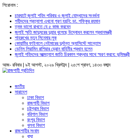
শিরোনাম :
চারঘাটে জুলাই শহিদ পরিবার ও জুলাই যোদ্ধাদের সংবর্ধনা
শহীদদের প্রত্যাশা এখনো পূরণ হয়নি: ডা. শফিকুর রহমান
ত্বক ভালো রাখতে যে ৫ কাজ করবেন
জুলাই স্মৃতি জাদুঘরের দুয়ার খুলেছে উদ্বোধন করলেন প্রধানমন্ত্রী
শাহরুখের নতুন সিনেমার লুক
কোয়ার্টার ফাইনালে নেইমারের দুর্দান্ত অ্যাসিস্টে সান্তোস
ডেনিস লিয়ামিন রাশিয়ার ড্রোন বাহিনীর প্রধান হলেন
জুলাই শহিদদের আত্মত্যাগ জাতি চিরকাল শ্রদ্ধার সাথে স্মরণ করবে: ভূমিমন্ত্রী
আজ- রবিবার | ৯ই আগস্ট, ২০২৬ খ্রিস্টাব্দ | ২৫শে শ্রাবণ, ১৪৩৩ বঙ্গাব্দ
জাতীয়
সারাদেশ
ঢাকা বিভাগ
রাজশাহী বিভাগ
চট্টগ্রাম বিভাগ
বরিশাল বিভাগ
রংপুর বিভাগ
খুলনা বিভাগ
রাজশাহীর সংবাদ
বাঘা