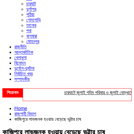
চারঘাট
দুর্গাপুর
পুঠিয়া
গোদাগাড়ি
তানোর
পবা
বাগমারা
মোহনপুর
রাজনীতি
আন্তর্জাতিক
খেলাধুলা
বিনোদন
দুর্যোগ-দুর্ঘটনা
নির্বাচিত খবর
সম্পাদকীয়
শিরোনাম
চারঘাটে জুলাই শহিদ পরিবার ও জুলাই যোদ্ধাদের সংব
Home
রাজশাহী বিভাগ
কাজিপুরে লাভজনক হওয়ায় বেড়েছে ভুট্টার চাষ
কাজিপুরে লাভজনক হওয়ায় বেড়েছে ভুট্টার চাষ