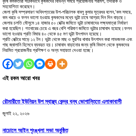
কৃষি কর্মকর্তারা সঠিকভাবে কৃষকদের বিভিন্ন সময়ে প্রয়োজনীয় পরামর্শ, তদারকি ও
সহযোগিতা করেছেন।
জেলা কৃষি সম্প্রসারণ অধিদপ্তরের উপ-পরিচালক বাবলু কুমার সূত্রধর বলেন,‘কম সময়ে,
কম খরচে ও ফলন ভালো হওয়ায় কৃষকদের মধ্যে ভুট্টা চাষে আগ্রহ দিন দিন বাড়ছে।
জেলায় চলতি মৌসুমে ১৪ হাজার ৫০ হেক্টর জমিতে ভুট্টা চাষাবাদের লক্ষ্যমাত্রা নির্ধারণ
করা হয়েছিল। গতবারের চেয়ে এ বছর বেশি পরিমাণ জমিতে ভুট্টার চাষাবাদ হয়েছে।ফলন
ভালো হওয়ায় প্রতি বিঘায় ৪০ থেকে ৪৫ মণ ভুট্টা উৎপাদন হয়েছে।
প্রতি হেক্টরে সাড়ে ১২ টন। ভুট্টা থেকে মাছ ও মুরগির খাবার উৎপাদন করা লাভজনক এবং
গাছ জ্বালানি হিসেবে ব্যবহৃত হয়। চাষাবাদ বাড়ানোর জন্য কৃষি বিভাগ থেকে কৃষকদের
নিয়মিত প্রয়োজনীয় প্রশিক্ষণ ও অন্য সহায়তা দেওয়া হচ্ছে।
এই রকম আরো খবর
রৌমারীতে ইউনিয়ন উপ স্বাস্থ্য কেন্দ্র বন্ধ ভোগান্তিতে এলাকাবাসী
জুলাই ২২, ২০২৬
নাচোলে আইন শৃংঙ্খলা সভা অনুষ্ঠিত