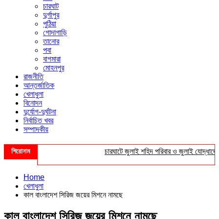
চারঘাট
দুর্গাপুর
পুঠিয়া
গোদাগাড়ি
তানোর
পবা
বাগমারা
মোহনপুর
রাজনীতি
আন্তর্জাতিক
খেলাধুলা
বিনোদন
দুর্যোগ-দুর্ঘটনা
নির্বাচিত খবর
সম্পাদকীয়
শিরোনাম
চারঘাটে জুলাই শহিদ পরিবার ও জুলাই যোদ্ধাদের সংব
Home
খেলাধুলা
কাল বাংলাদেশ সিরিজ জয়ের মিশনে নামছে
কাল বাংলাদেশ সিরিজ জয়ের মিশনে নামছে