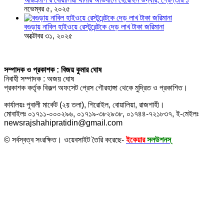
নভেম্বর ৫, ২০২৫
বগুড়ায় নাবিল হাইওয়ে রেস্টুরেন্টকে দেড় লাখ টাকা জরিমানা
অক্টোবর ৩১, ২০২৫
সম্পাদক ও প্রকাশক : বিজয় কুমার ঘোষ
নিবাহী সম্পাদক : অজয় ঘোষ
প্রকাশক কর্তৃক বিকল্প অফসেট প্রেস গৌরহাঙ্গা থেকে মুদ্রিত ও প্রকাশিত।
কার্যালয়ঃ পূবালী মার্কেট (২য় তলা), শিরোইল, বোয়ালিয়া, রাজশাহী।
মোবাইলঃ ০১৭১১-০০০২৯৬, ০১৭১৯-৩৮২৯৩৮, ০১৭৪৪-৭২১৮৩৭, ই-মেইলঃ
newsrajshahipratidin@gmail.com
© সর্বস্বত্ব সংরক্ষিত। ওয়েবসাইট তৈরি করেছে-
ইকেয়ার
সলউশনস্