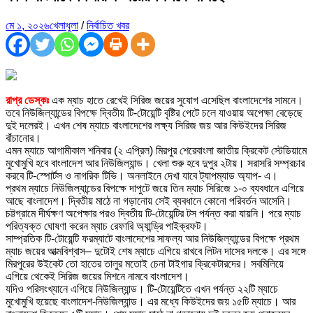
মে ১, ২০২৬
খেলাধুলা
/
নির্বাচিত খবর
রাপ্র ডেস্কঃ
এক ম্যাচ হাতে রেখেই সিরিজ জয়ের সুযোগ এসেছিল বাংলাদেশের সামনে।
তবে নিউজিল্যান্ডের বিপক্ষে দ্বিতীয় টি-টোয়েন্টি বৃষ্টির পেটে চলে যাওয়ায় অপেক্ষা বেড়েছে
দুই দলেরই। এখন শেষ ম্যাচে বাংলাদেশের লক্ষ্য সিরিজ জয় আর কিউইদের সিরিজ
বাঁচানোর।
এমন ম্যাচে আগামীকাল শনিবার (২ এপ্রিল) মিরপুর শেরেবাংলা জাতীয় ক্রিকেট স্টেডিয়ামে
মুখোমুখি হবে বাংলাদেশ আর নিউজিল্যান্ড। খেলা শুরু হবে দুপুর ২টায়। সরাসরি সম্প্রচার
করবে টি-স্পোর্টস ও নাগরিক টিভি। অনলাইনে দেখা যাবে ট্যাপম্যাড অ্যাপ- এ।
প্রথম ম্যাচে নিউজিল্যান্ডের বিপক্ষে দাপুটে জয়ে তিন ম্যাচ সিরিজে ১-০ ব্যবধানে এগিয়ে
আছে বাংলাদেশ। দ্বিতীয় মাঠে না গড়ানোয় সেই ব্যবধানে কোনো পরিবর্তন আসেনি।
চট্টগ্রামে দীর্ঘক্ষণ অপেক্ষার পরও দ্বিতীয় টি-টোয়েন্টির টস পর্যন্ত করা যায়নি। পরে ম্যাচ
পরিত্যক্ত ঘোষণা করেন ম্যাচ রেফারি অ্যান্ড্রি পাইক্রফট।
সাম্প্রতিক টি-টোয়েন্টি ফরম্যাটে বাংলাদেশের সাফল্য আর নিউজিল্যান্ডের বিপক্ষে প্রথম
ম্যাচ জয়ের আত্মবিশ্বাস– দুটোই শেষ ম্যাচে এগিয়ে রাখবে লিটন দাসের দলকে। এর সঙ্গে
মিরপুরের উইকেট তো হাতের তালুর মতোই চেনা টাইগার ক্রিকেটারদের। সবমিলিয়ে
এগিয়ে থেকেই সিরিজ জয়ের মিশনে নামবে বাংলাদেশ।
যদিও পরিসংখ্যানে এগিয়ে নিউজিল্যান্ড। টি-টোয়েন্টিতে এখন পর্যন্ত ২২টি ম্যাচে
মুখোমুখি হয়েছে বাংলাদেশ-নিউজিল্যান্ড। এর মধ্যে কিউইদের জয় ১৫টি ম্যাচে। আর