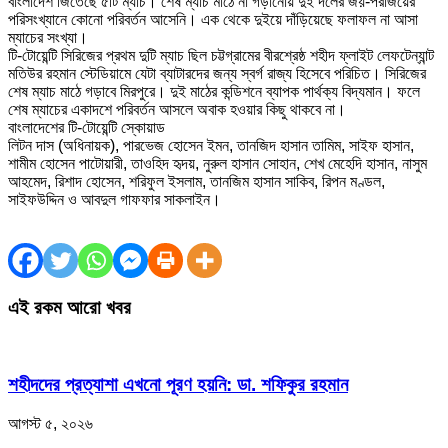
বাংলাদেশ জিতেছে ৫টি ম্যাচ। শেষ ম্যাচ মাঠে না গড়ানোয় দুই দলের জয়-পরাজয়ের
পরিসংখ্যানে কোনো পরিবর্তন আসেনি। এক থেকে দুইয়ে দাঁড়িয়েছে ফলাফল না আসা
ম্যাচের সংখ্যা।
টি-টোয়েন্টি সিরিজের প্রথম দুটি ম্যাচ ছিল চট্টগ্রামের বীরশ্রেষ্ঠ শহীদ ফ্লাইট লেফটেন্যান্ট
মতিউর রহমান স্টেডিয়ামে যেটা ব্যাটারদের জন্য স্বর্গ রাজ্য হিসেবে পরিচিত। সিরিজের
শেষ ম্যাচ মাঠে গড়াবে মিরপুরে। দুই মাঠের কন্ডিশনে ব্যাপক পার্থক্য বিদ্যমান। ফলে
শেষ ম্যাচের একাদশে পরিবর্তন আসলে অবাক হওয়ার কিছু থাকবে না।
বাংলাদেশের টি-টোয়েন্টি স্কোয়াড
লিটন দাস (অধিনায়ক), পারভেজ হোসেন ইমন, তানজিদ হাসান তামিম, সাইফ হাসান,
শামীম হোসেন পাটোয়ারী, তাওহিদ হৃদয়, নুরুল হাসান সোহান, শেখ মেহেদি হাসান, নাসুম
আহমেদ, রিশাদ হোসেন, শরিফুল ইসলাম, তানজিম হাসান সাকিব, রিপন মণ্ডল,
সাইফউদ্দিন ও আবদুল গাফফার সাকলাইন।
এই রকম আরো খবর
শহীদদের প্রত্যাশা এখনো পূরণ হয়নি: ডা. শফিকুর রহমান
আগস্ট ৫, ২০২৬