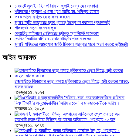
চারঘাটে জুলাই শহিদ পরিবার ও জুলাই যোদ্ধাদের সংবর্ধনা
শহীদদের প্রত্যাশা এখনো পূরণ হয়নি: ডা. শফিকুর রহমান
ত্বক ভালো রাখতে যে ৫ কাজ করবেন
জুলাই স্মৃতি জাদুঘরের দুয়ার খুলেছে উদ্বোধন করলেন প্রধানমন্ত্রী
শাহরুখের নতুন সিনেমার লুক
কোয়ার্টার ফাইনালে নেইমারের দুর্দান্ত অ্যাসিস্টে সান্তোস
ডেনিস লিয়ামিন রাশিয়ার ড্রোন বাহিনীর প্রধান হলেন
জুলাই শহিদদের আত্মত্যাগ জাতি চিরকাল শ্রদ্ধার সাথে স্মরণ করবে: ভূমিমন্ত্রী
আইন আদালত
রাজশাহীতে বিচারকের ভাড়া বাসায় ছুরিকাঘাতে ছেলে নিহত, স্ত্রী গুরুতর আহত,
ঘাতক আটক
নভেম্বর ১৪, ২০২৫
বিএসটিআই’র অনুমোদনবিহীন ‘সরিষার তেল’ বাজারজাতকারীকে জরিমানা
নভেম্বর ১১, ২০২৫
রাজশাহী মহানগরীতে বিভিন্ন অপরাধের অভিযোগে গ্রেপ্তার ১৫ জন
নভেম্বর ১১, ২০২৫
আরএমপি’র বোয়ালিয়া থানার অভিযানে হেরোইন উদ্ধার; গ্রেপ্তার ১