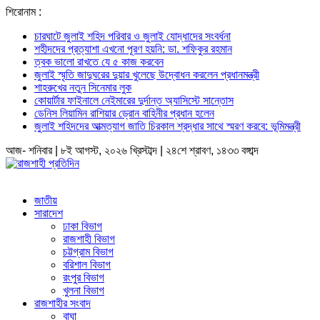
শিরোনাম :
চারঘাটে জুলাই শহিদ পরিবার ও জুলাই যোদ্ধাদের সংবর্ধনা
শহীদদের প্রত্যাশা এখনো পূরণ হয়নি: ডা. শফিকুর রহমান
ত্বক ভালো রাখতে যে ৫ কাজ করবেন
জুলাই স্মৃতি জাদুঘরের দুয়ার খুলেছে উদ্বোধন করলেন প্রধানমন্ত্রী
শাহরুখের নতুন সিনেমার লুক
কোয়ার্টার ফাইনালে নেইমারের দুর্দান্ত অ্যাসিস্টে সান্তোস
ডেনিস লিয়ামিন রাশিয়ার ড্রোন বাহিনীর প্রধান হলেন
জুলাই শহিদদের আত্মত্যাগ জাতি চিরকাল শ্রদ্ধার সাথে স্মরণ করবে: ভূমিমন্ত্রী
আজ- শনিবার | ৮ই আগস্ট, ২০২৬ খ্রিস্টাব্দ | ২৪শে শ্রাবণ, ১৪৩৩ বঙ্গাব্দ
জাতীয়
সারাদেশ
ঢাকা বিভাগ
রাজশাহী বিভাগ
চট্টগ্রাম বিভাগ
বরিশাল বিভাগ
রংপুর বিভাগ
খুলনা বিভাগ
রাজশাহীর সংবাদ
বাঘা