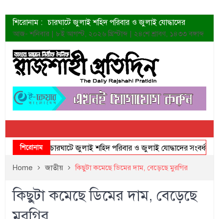
শিরোনাম :
চারঘাটে জুলাই শহিদ পরিবার ও জুলাই যোদ্ধাদের
সংবর্ধনা
আজ- শনিবার | ৮ই আগস্ট, ২০২৬ খ্রিস্টাব্দ | ২৪শে শ্রাবণ, ১৪৩৩ বঙ্গাব্দ
শহীদদের প্রত্যাশা এখনো পূরণ হয়নি: ডা. শফিকুর রহমান
ত্বক ভালো রাখতে যে ৫ কাজ করবেন
জুলাই স্মৃতি জাদুঘরের দুয়ার খুলেছে উদ্বোধন করলেন
প্রধানমন্ত্রী
শাহরুখের নতুন সিনেমার লুক
কোয়ার্টার ফাইনালে নেইমারের দুর্দান্ত অ্যাসিস্টে সান্তোস
ডেনিস লিয়ামিন রাশিয়ার ড্রোন বাহিনীর প্রধান হলেন
জুলাই শহিদদের আত্মত্যাগ জাতি চিরকাল শ্রদ্ধার সাথে
স্মরণ করবে: ভূমিমন্ত্রী
শিরোনাম
চারঘাটে জুলাই শহিদ পরিবার ও জুলাই যোদ্ধাদের সংবর্ধনা
Home
জাতীয়
কিছুটা কমেছে ডিমের দাম, বেড়েছে মুরগির
কিছুটা কমেছে ডিমের দাম, বেড়েছে
মুরগির