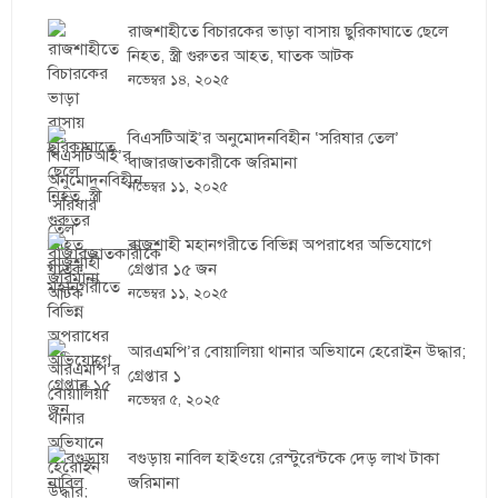
রাজশাহীতে বিচারকের ভাড়া বাসায় ছুরিকাঘাতে ছেলে
নিহত, স্ত্রী গুরুতর আহত, ঘাতক আটক
নভেম্বর ১৪, ২০২৫
বিএসটিআই’র অনুমোদনবিহীন ‘সরিষার তেল’
বাজারজাতকারীকে জরিমানা
নভেম্বর ১১, ২০২৫
রাজশাহী মহানগরীতে বিভিন্ন অপরাধের অভিযোগে
গ্রেপ্তার ১৫ জন
নভেম্বর ১১, ২০২৫
আরএমপি’র বোয়ালিয়া থানার অভিযানে হেরোইন উদ্ধার;
গ্রেপ্তার ১
নভেম্বর ৫, ২০২৫
বগুড়ায় নাবিল হাইওয়ে রেস্টুরেন্টকে দেড় লাখ টাকা
জরিমানা