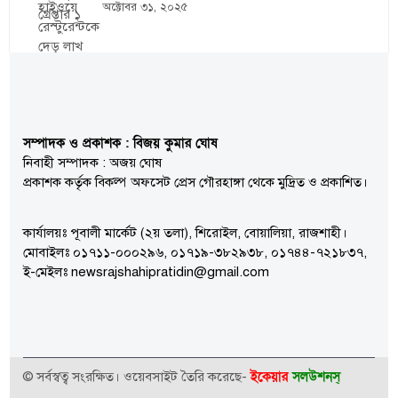
অক্টোবর ৩১, ২০২৫
সম্পাদক ও প্রকাশক : বিজয় কুমার ঘোষ
নিবাহী সম্পাদক : অজয় ঘোষ
প্রকাশক কর্তৃক বিকল্প অফসেট প্রেস গৌরহাঙ্গা থেকে মুদ্রিত ও প্রকাশিত।
কার্যালয়ঃ পূবালী মার্কেট (২য় তলা), শিরোইল, বোয়ালিয়া, রাজশাহী।
মোবাইলঃ ০১৭১১-০০০২৯৬, ০১৭১৯-৩৮২৯৩৮, ০১৭৪৪-৭২১৮৩৭,
ই-মেইলঃ newsrajshahipratidin@gmail.com
ইকেয়ার
সলউশনস্
© সর্বস্বত্ব সংরক্ষিত। ওয়েবসাইট তৈরি করেছে-