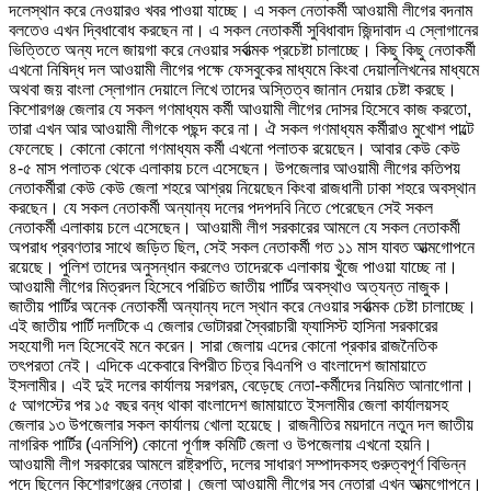
দলেস্থান করে নেওয়ারও খবর পাওয়া যাচ্ছে। এ সকল নেতাকর্মী আওয়ামী লীগের বদনাম
বলতেও এখন দ্বিধাবোধ করছেন না। এ সকল নেতাকর্মী সুবিধাবাদ জিন্দাবাদ এ স্লোগানের
ভিত্তিতে অন্য দলে জায়গা করে নেওয়ার সর্বাত্মক প্রচেষ্টা চালাচ্ছে। কিছু কিছু নেতাকর্মী
এখনো নিষিদ্ধ দল আওয়ামী লীগের পক্ষে ফেসবুকের মাধ্যমে কিংবা দেয়াললিখনের মাধ্যমে
অথবা জয় বাংলা স্লোগান দেয়ালে লিখে তাদের অস্তিত্ব জানান দেয়ার চেষ্টা করছে।
কিশোরগঞ্জ জেলার যে সকল গণমাধ্যম কর্মী আওয়ামী লীগের দোসর হিসেবে কাজ করতো,
তারা এখন আর আওয়ামী লীগকে পছন্দ করে না। ঐ সকল গণমাধ্যম কর্মীরাও মুখোশ পাল্টে
ফেলেছে। কোনো কোনো গণমাধ্যম কর্মী এখনো পলাতক রয়েছেন। আবার কেউ কেউ
৪-৫ মাস পলাতক থেকে এলাকায় চলে এসেছেন। উপজেলার আওয়ামী লীগের কতিপয়
নেতাকর্মীরা কেউ কেউ জেলা শহরে আশ্রয় নিয়েছেন কিংবা রাজধানী ঢাকা শহরে অবস্থান
করছেন। যে সকল নেতাকর্মী অন্যান্য দলের পদপদবি নিতে পেরেছেন সেই সকল
নেতাকর্মী এলাকায় চলে এসেছেন। আওয়ামী লীগ সরকারের আমলে যে সকল নেতাকর্মী
অপরাধ প্রবণতার সাথে জড়িত ছিল, সেই সকল নেতাকর্মী গত ১১ মাস যাবত আত্মগোপনে
রয়েছে। পুলিশ তাদের অনুসন্ধান করলেও তাদেরকে এলাকায় খুঁজে পাওয়া যাচ্ছে না।
আওয়ামী লীগের মিত্রদল হিসেবে পরিচিত জাতীয় পার্টির অবস্থাও অত্যন্ত নাজুক।
জাতীয় পার্টির অনেক নেতাকর্মী অন্যান্য দলে স্থান করে নেওয়ার সর্বাত্মক চেষ্টা চালাচ্ছে।
এই জাতীয় পার্টি দলটিকে এ জেলার ভোটাররা স্বৈরাচারী ফ্যাসিস্ট হাসিনা সরকারের
সহযোগী দল হিসেবেই মনে করেন। সারা জেলায় এদের কোনো প্রকার রাজনৈতিক
তৎপরতা নেই। এদিকে একেবারে বিপরীত চিত্র বিএনপি ও বাংলাদেশ জামায়াতে
ইসলামীর। এই দুই দলের কার্যালয় সরগরম, বেড়েছে নেতা-কর্মীদের নিয়মিত আনাগোনা।
৫ আগস্টের পর ১৫ বছর বন্ধ থাকা বাংলাদেশ জামায়াতে ইসলামীর জেলা কার্যালয়সহ
জেলার ১৩ উপজেলার সকল কার্যালয় খোলা হয়েছে। রাজনীতির ময়দানে নতুন দল জাতীয়
নাগরিক পার্টির (এনসিপি) কোনো পূর্ণাঙ্গ কমিটি জেলা ও উপজেলায় এখনো হয়নি।
আওয়ামী লীগ সরকারের আমলে রাষ্ট্রপতি, দলের সাধারণ সম্পাদকসহ গুরুত্বপূর্ণ বিভিন্ন
পদে ছিলেন কিশোরগঞ্জের নেতারা। জেলা আওয়ামী লীগের সব নেতারা এখন আত্মগোপনে।