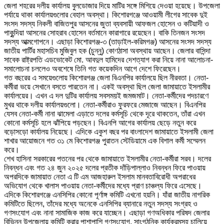
জেলা শহরের দলীয় কার্যালয় বুলডোজার দিয়ে মাটির সঙ্গে মিশিয়ে দেওয়া হয়েছে। উপজেলা
পর্যায়ে থাকা কার্যালয়গুলোর বেহাল অবস্থা। কিশোরগঞ্জে আওয়ামী লীগের সাবেক দুই
সংসদ সদস্য নিকলী বাজিতপুর আসনের জুতা ব্যবসায়ী আফজল হোসেন ও কটিয়াদী ও
পাকুন্দিয়া আসনের সোহরাব হোসেন বর্তমানে কারাগারে রয়েছেন। বাকি তিনজন সংসদ
সদস্য আত্মগোপনে। এছাড়া কিশোরগঞ্জ-৩ (তাড়াইল-করিমগঞ্জ) আসনের সংসদ সদস্য
জাতীয় পার্টির মহাসচিব মুজিবুল হক (চুন্নু) কোণঠাসা অবস্থায় আছেন। জেলার বাসিন্দা
সাবেক রাষ্ট্রপতি এডভোকেট মো. আবদুল হামিদের দেশত্যাগ করা নিয়ে নানা আলোচনা-
সমালোচনা চললেও অবশেষে তিনি গত কয়েকদিন আগে দেশে ফিরেছেন।
গত বছরের এ সময়েগুলোয় কিশোরগঞ্জ জেলা বিএনপির কার্যালয়ে ছিল নীরবতা। নেতা-
কর্মীরা ভয়ে সেখানে বসতে পারতেন না। একই অবস্থা ছিল জেলা জামায়াতে ইসলামীর
কার্যালয়ের। এখন এ দল দুটির কার্যালয় সবসময়ই জমজমাট। নেতা-কর্মীদের পদচারণে
মুখর থাকে দলীয় কার্যালয়গুলো। নেতা-কর্মীরাও ফুরফরে মেজাজে আছেন। বিএনপির
যেসব নেতা-কর্মী নানা ঝামেলা এড়াতে দলের কর্মসূচি থেকে দূরে থাকতেন, তাঁরা এখন
কোনো কর্মসূচি হলে ঝাঁপিয়ে পড়ছেন। বিএনপি আগের কার্যালয় ছেড়ে নতুন করে
বড়োসড়ো কার্যালয় নিয়েছে। এদিকে একুশ বছর পর বাংলাদেশ জামায়াতে ইসলামী জেলা
শাখার আয়োজনে গত ৩১ মে কিশোরগঞ্জ পুরাতন স্টেডিয়ামে এক বিশাল কর্মী সম্মেলন
করে।
শেখ হাসিনা সরকারের পতনের পর থেকে জামায়াতে ইসলামীর নেতা-কর্মীরা সরব। দলের
নিবন্ধন এবং গত ২৪ জুন ২০২৫ দলের প্রতীক দাঁড়িপাল্লাও নিবন্ধন ফিরে পাওয়ায়
অপরদিকে জামায়াত নেতা এ টি এম আজহারুল ইসলাম মানবতাবিরোধী অপরাধের
অভিযোগ থেকে খালাস পাওয়ায় নেতা-কর্মীদের মধ্যে প্রাণ চাঞ্চল্য ফিরে এসেছে।
এদিকে কিশোরগঞ্জে এনসিপির কোনো পূর্ণাঙ্গ কমিটি এখনো হয়নি। যাঁরা জাতীয় নাগরিক
কমিটিতে ছিলেন, তাঁদের মধ্যে অনেকে এনসিপির ব্যানারে নতুন সদস্য সংগ্রহ ও
গণসংযোগ এবং নানা সামাজিক কাজ করে যাচ্ছেন। এছাড়া গণঅধিকার পরিষদ জেলার
বিভিন্ন উপজেলায় কমিটি করার পাশাপাশি গণসংযোগ, সাংগঠনিক কার্যক্রমসহ চালিয়ে