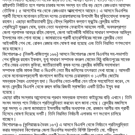
রাষ্ট্রপতি নির্বাচিত হলে পরপর চারবার সংসদ সদস্য হন তাঁর বড় ছেলে রেজওয়ান আহাম্মদ
তৌফিক। ৫ আগস্টের পর থেকে রেজওয়ান আত্মগোপনে আছেন। এ আসনে বিএনপির
প্রার্থী হিসেবে মনোনয়ন চাইবেন দলের চেয়ারপারসনের উপদেষ্টা বীর মুক্তিযোদ্ধা ফজলুর
রহমান। এছাড়া জাতীয়তাবাদী হিন্দু বৌদ্ধ খ্রিস্টান কল্যাণ ফ্রন্টের কেন্দ্রীয় ভাইস
প্রেসিডেন্ট সুরঞ্জন ঘোষ, ড্যাব নেতা অধ্যাপক ফেরদৌস আহমেদ লাকী, অবসরপ্রাপ্ত
জেলা প্রশাসক আবদুর রহিম মোল্লা, জেলা আইনজীবী সমিতির সাধারণ সম্পাদক আমিনুল
ইসলামের নাম শোনা যাচ্ছে। জামায়াতের প্রার্থী ছাত্রশিবিরের সাবেক কেন্দ্রীয় নেতা
আইনজীবী শেখ মো. রোকন রেজার নাম ঘোষণা করা হয়েছে এবং তিনি নিয়মিত গণসংযোগ
করে যাচ্ছেন।
কিশোরগঞ্জ-৫ (নিকলী-বাজিতপুর ১৬৬) আসনে কিশোরগঞ্জ জেলা বিএনপির সহ-সভাপতি
শেখ মুজিবুর রহমান ইকবাল, যুগ্ম সাধারণ সম্পাদক বদরুল মোমেন মিঠু বাজিতপুরের সাবেক
পৌর মেয়র এহসান কুফিয়া, জাতীয়তাবাদী কৃষক দলের কেন্দ্রীয় কমিটির সহসাধারণ
সম্পাদক হাজি মাশুক মিয়া ও বিএনপি নেতা মীর জলিলের তৎপরতা দেখা যাচ্ছে। আসনটি
থেকে মনোনয়নপ্রত্যাশী বাংলাদেশ জাতীয় দলের চেয়ারম্যান ও ১২দলীয় জোটের
সমন্বয়ক সৈয়দ এহসানুল হুদা। বিএনপির নেতা-কর্মীরা যেন তাঁকে সহযোগিতা করেন, সে
জন্য কেন্দ্রীয় বিএনপি থেকে রুহুল কবির রিজভী স্বাক্ষরিত একটি চিঠিও ইস্যু করা
হয়েছে।
এছাড়া রাষ্ট্র সংস্কার আন্দোলনের প্রধান সমন্বয়ক হাসনাত কাইয়ুমের বাড়ি এখানে। তিনি
সংসদ সদস্য পদে নির্বাচনে প্রতিদ্বন্দ্বিতা করবেন বলে জানা গেছে। কেন্দ্রীয় মজলিসে
সূরা সদস্য ও জেলা জামায়াতে ইসলামীর আমীর অধ্যাপক মো. রমজান আলীর নাম প্রার্থী
হিসেবে ঘোষণা দিয়েছে দলটি। তিনি নিয়মিত নির্বাচনী এলাকায় গণ সংযোগ চালিয়ে
যাচ্ছেন।
কিশোরগঞ্জ-৬ (কুলিয়ারচর-ভৈরব ১৬৭) এ আসনে বিএনপি থেকে নির্বাচনে প্রতিদ্বন্দ্বিতা
করার সম্ভাবনা কিশোরগঞ্জ জেলা বিএনপির সভাপতি বিশিষ্ট শিল্পপতি মো. শরীফুল