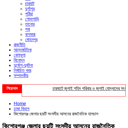
চারঘাট
দুর্গাপুর
পুঠিয়া
গোদাগাড়ি
তানোর
পবা
বাগমারা
মোহনপুর
রাজনীতি
আন্তর্জাতিক
খেলাধুলা
বিনোদন
দুর্যোগ-দুর্ঘটনা
নির্বাচিত খবর
সম্পাদকীয়
শিরোনাম
চারঘাটে জুলাই শহিদ পরিবার ও জুলাই যোদ্ধাদের সংবর্ধনা
শহ
Home
ঢাকা বিভাগ
কিশোরগঞ্জ জেলার ছয়টি সংসদীয় আসনের রাজনৈতিক হালচাল
কিশোরগঞ্জ জেলার ছয়টি সংসদীয় আসনের রাজনৈতিক