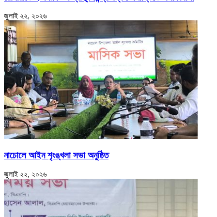
জুলাই ২২, ২০২৬
নাচোলে আইন শৃংঙ্খলা সভা অনুষ্ঠিত
জুলাই ২২, ২০২৬