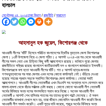
হালচাল
সেপ্টেম্বর ২৪, ২০২৫
ঢাকা বিভাগ
/
রাজনীতি
/
সারাদেশ
আহসানুল হক জুয়েল, কিশোরগঞ্জ থেকে
আওয়ামী লীগের ‘ঘাঁটি’ হিসেবে পরিচিত বাংলাদেশের দ্বিতীয় বৃহত্তম জেলা কিশোরগঞ্জ
জেলা। ১৩টি উপজেলা নিয়ে এ জেলা গঠিত। ৫ আগস্ট ২০২৪-এর পর থেকে আওয়ামী
লীগের সকল নেতা এবং চিহ্নিত কিছু কর্মী আত্মগোপনে রয়েছে। বর্তমানে পুরো জেলায়
রাজনীতিতে সক্রিয় রয়েছে বাংলাদেশ জাতীয়তাবাদী দল ও বাংলাদেশ জামায়াতে ইসলামী।
কিশোরগঞ্জকে বলা হতো আওয়ামী লীগের ঘাঁটি। গত ৫ আগস্ট ছাত্র-জনতার
গণঅভ্যুত্থানের পর সারা জেলায় এখন দলের কোনো কার্যালয়ই নেই। গুঁড়িয়ে দেওয়া
হয়েছে শহরের প্রধান সড়কে স্থাপিত কিশোরগঞ্জ জেলা কার্যালয়। নেতারা সবাই
আত্মগোপনে। আওয়ামী লীগের নেতাকর্মীরা এখন বিএনপি সহ অন্যান্য দলে যোগদান করে
মামলা-হামলা থেকে বাঁচার সর্বাত্মক চেষ্টা করছে। কোনো কোনো আওয়ামী লীগ নেতাকর্মী
অর্থের বিনিময়ে অন্য দলের পদপদবিতে স্থান করে নিচ্ছে। অনেক আওয়ামী লীগ
নেতাকর্মী ৫ আগস্ট শেখ হাসিনার পতনের পর তাদের মুখোশ পাল্টে ফেলেছে। ঐ সকল
নেতাকর্মীর ভাবখানা দেখলে মনে হয়, তারা জীবনে কোনোদিন আওয়ামী লীগ করেনি কিংবা
আওয়ামী লীগ সমর্থন করেনি। একটি সূত্র দাবি করেছে, প্রচুর অর্থের বিনিময়ে অন্য