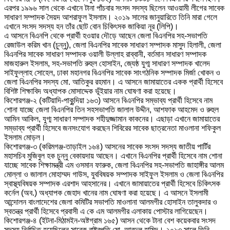
এরপর ১৯৯৬ সাল থেকে এখানে টানা পাঁচবার সংসদ সদস্য ছিলেন আওয়ামী লীগের সাবেক
সাধারণ সম্পাদক সৈয়দ আশরাফুল ইসলাম। ২০১৯ সালের জানুয়ারিতে তিনি মারা গেলে
এখানে সংসদ সদস্য হন তাঁর ছোট বোন চিকিৎসক জাকিয়া নূর (লিপি)।
এ আসনে বিএনপি থেকে প্রার্থী হওয়ার দৌড়ে আছেন জেলা বিএনপির সহ-সভাপতি
রেজাউল করিম খান (চুন্নু), জেলা বিএনপির সাবেক সাধারণ সম্পাদক মাসুদ হিলালী, জেলা
বিএনপির সাবেক সাধারণ সম্পাদক ওয়ালী উল্লাহ রাব্বানী, বর্তমান সাধারণ সম্পাদক
মাজহারুল ইসলাম, সহ-সভাপতি রুহুল হোসাইন, জ্যেষ্ঠ যুগ্ম সাধারণ সম্পাদক খালেদ
সাইফুল্লাহ সোহেল, ঢাকা মহানগর বিএনপির সাবেক সাংগঠনিক সম্পাদক মির্জা খোকন ও
জেলা বিএনপির সদস্য মো. আতিকুর রহমান। এ আসনে জামায়াতের একক প্রার্থী হিসেবে
বিশিষ্ট শিক্ষাবিদ অধ্যাপক মোসাদ্দেক ভূঁইয়ার নাম ঘোষণা করা হয়েছে।
কিশোরগঞ্জ-২ (কটিয়াদি-পাকুন্দিয়া ১৬৩) আসনে বিএনপির সম্ভাব্য প্রার্থী হিসেবে নাম
শোনা যাচ্ছে জেলা বিএনপির তিন সহসভাপতি জালাল উদ্দীন, আশফাক আহমেদ ও রুহুল
আমিন আকিল, যুগ্ম সাধারণ সম্পাদক শহীদুজ্জামান কাকনের। এছাড়া এখানে জামায়াতের
সম্ভাব্য প্রার্থী হিসেবে জনসংযোগ করছেন শিবিরের সাবেক ছাত্রনেতা মাওলানা শফিকুল
ইসলাম মোড়ল।
কিশোরগঞ্জ-৩ (করিমগঞ্জ-তাড়াইল ১৬৪) আসনের সাবেক সংসদ সদস্য জাতীয় পার্টির
মহাসচিব মুজিবুল হক চুন্নু বেকায়দায় আছেন। এখানে বিএনপির প্রার্থী হিসেবে নাম শোনা
যাচ্ছে সাবেক শিক্ষামন্ত্রী এম ওসমান ফারুক, জেলা বিএনপির সহ-সভাপতি জাহাঙ্গীর আলম
মোল্লা ও জালাল মোহাম্মদ গাউস, যুববিষয়ক সম্পাদক সাইফুল ইসলাম ও জেলা বিএনপির
স্বাস্থ্যবিষয়ক সম্পাদক এরশাদ আহসানের। এখানে জামায়াতের প্রার্থী হিসেবে চিকিৎসক
কর্নেল (অব.) অধ্যাপক জেহাদ খানের নাম ঘোষণা করা হয়েছে। এ আসনে ইসলামী
আন্দোলন বাংলাদেশের জেলা কমিটির সভাপতি মাওলানা আলমগীর হোসাইন তালুকদার ও
স্বতন্ত্র প্রার্থী হিসেবে প্রবাসী এ কে এম আলমগীর এলাকায় পোস্টার লাগিয়েছেন।
কিশোরগঞ্জ-৪ (ইটনা-মিঠামইন-অষ্টগ্রাম ১৬৫) আসন থেকে টানা বেশ কয়েকবার সংসদ
সদস্য নির্বাচিত হয়েছিলেন সাবেক রাষ্ট্রপতি মো. আবদুল হামিদ। ২০১৩ সালে তিনি