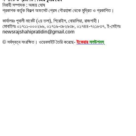
নিবাহী সম্পাদক : অজয় ঘোষ
প্রকাশক কর্তৃক বিকল্প অফসেট প্রেস গৌরহাঙ্গা থেকে মুদ্রিত ও প্রকাশিত।
কার্যালয়ঃ পূবালী মার্কেট (২য় তলা), শিরোইল, বোয়ালিয়া, রাজশাহী।
মোবাইলঃ ০১৭১১-০০০২৯৬, ০১৭১৯-৩৮২৯৩৮, ০১৭৪৪-৭২১৮৩৭, ই-মেইলঃ
newsrajshahipratidin@gmail.com
© সর্বস্বত্ব সংরক্ষিত। ওয়েবসাইট তৈরি করেছে-
ইকেয়ার
সলউশনস্