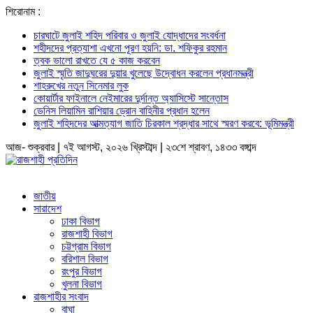
শিরোনাম :
চারঘাটে জুলাই শহিদ পরিবার ও জুলাই যোদ্ধাদের সংবর্ধনা
শহীদদের প্রত্যাশা এখনো পূরণ হয়নি: ডা. শফিকুর রহমান
ত্বক ভালো রাখতে যে ৫ কাজ করবেন
জুলাই স্মৃতি জাদুঘরের দুয়ার খুলেছে উদ্বোধন করলেন প্রধানমন্ত্রী
শাহরুখের নতুন সিনেমার লুক
কোয়ার্টার ফাইনালে নেইমারের দুর্দান্ত অ্যাসিস্টে সান্তোস
ডেনিস লিয়ামিন রাশিয়ার ড্রোন বাহিনীর প্রধান হলেন
জুলাই শহিদদের আত্মত্যাগ জাতি চিরকাল শ্রদ্ধার সাথে স্মরণ করবে: ভূমিমন্ত্রী
আজ- শুক্রবার | ৭ই আগস্ট, ২০২৬ খ্রিস্টাব্দ | ২৩শে শ্রাবণ, ১৪৩৩ বঙ্গাব্দ
জাতীয়
সারাদেশ
ঢাকা বিভাগ
রাজশাহী বিভাগ
চট্টগ্রাম বিভাগ
বরিশাল বিভাগ
রংপুর বিভাগ
খুলনা বিভাগ
রাজশাহীর সংবাদ
বাঘা