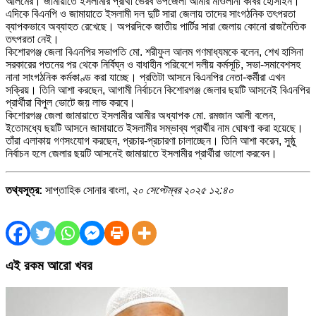
আলমের। জামায়াতে ইসলামীর প্রার্থী ভৈরব উপজেলা আমীর মাওলানা কবির হোসাইন।
এদিকে বিএনপি ও জামায়াতে ইসলামী দল দুটি সারা জেলায় তাদের সাংগঠনিক তৎপরতা
ব্যাপকভাবে অব্যাহত রেখেছে। অপরদিকে জাতীয় পার্টির সারা জেলায় কোনো রাজনৈতিক
তৎপরতা নেই।
কিশোরগঞ্জ জেলা বিএনপির সভাপতি মো. শরীফুল আলম গণমাধ্যমকে বলেন, শেখ হাসিনা
সরকারের পতনের পর থেকে নির্বিঘ্ন ও বাধাহীন পরিবেশে দলীয় কর্মসূচি, সভা-সমাবেশসহ
নানা সাংগঠনিক কর্মকাণ্ড করা যাচ্ছে। প্রতিটা আসনে বিএনপির নেতা-কর্মীরা এখন
সক্রিয়। তিনি আশা করছেন, আগামী নির্বাচনে কিশোরগঞ্জ জেলার ছয়টি আসনেই বিএনপির
প্রার্থীরা বিপুল ভোটে জয় লাভ করবে।
কিশোরগঞ্জ জেলা জামায়াতে ইসলামীর আমীর অধ্যাপক মো. রমজান আলী বলেন,
ইতোমধ্যে ছয়টি আসনে জামায়াতে ইসলামীর সম্ভাব্য প্রার্থীর নাম ঘোষণা করা হয়েছে।
তাঁরা এলাকায় গণসংযোগ করছেন, প্রচার-প্রচারণা চালাচ্ছেন। তিনি আশা করেন, সুষ্ঠু
নির্বাচন হলে জেলার ছয়টি আসনেই জামায়াতে ইসলামীর প্রার্থীরা ভালো করবেন।
তথ্যসূত্র:
সাপ্তাহিক সোনার বাংলা,
২০ সেপ্টেম্বর ২০২৫ ১২:৪০
এই রকম আরো খবর