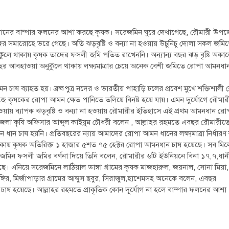
নের বাম্পার ফলনের আশা করছে কৃষক। সরেজমিন ঘুরে দেখাগেছে, রৌমারী উপজ
ের সমারোহে ভরে গেছে। অতি ঝড়বৃষ্টি ও বন্যা না হওয়ায় উচুনিচু দোলা সকল জমি
লে থাকায় কৃষক তাদের ফসলী জমি পতিত রাখেননি। অন্যান্য বছর ঝড় বৃষ্টি অকা
বছর আবহাওয়া অনুকুলে থাকায় লক্ষ্যমাত্রার চেয়ে অনেক বেশী জমিতে রোপা আমনধা
 চাষ ব্যাহত হয়। ব্রহ্মপুত্র নদের ও ভারতীয় পাহাড়ি ঢলের প্রবেশ মুখে শক্তিশালী
জে কৃষকের রোপা আমন ক্ষেত পানিতে তলিয়ে বিনষ্ট হয়ে যায়। এমন দুর্যোগে রৌমার
 হওয়ায় ব্যাপক ঝড়বৃষ্টি ও বন্যা না হওয়ায় রৌমারীর ইতিহাসে এই প্রথম আমনধান র
পজেলা কৃষি অফিসার আব্দুল কাইয়ুম চৌধরী বলেন , আল্লাহর রহমতে এবছর রৌমারীত
 চাষ হয়নি। প্রতিবছরের ন্যায় আমাদের রোপা আমন ধানের লক্ষ্যমাত্রা নির্ধারণ
া থাকায় কৃষক অতিরিক্ত ১ হাজার ৫শত ৭৫ হেক্টর রোপা আমনধান চাষ হয়েছে। সব মিল
মিন ফসলী জমির বর্ণনা দিয়ে তিনি বলেন, রৌমারীর ৬টি ইউনিয়নে বিনা ১৭,৭,ধান
ছে। এনিয়ে সরেজমিনে লাঠিয়াল ডাঙ্গা গ্রামের কৃষক মাজহারুল, জয়নাল, সোনা মিয়া,
ঙ্গির, মির্জাপাড়ার গ্রামের আব্দুস ছবুর, সিরাজুল,হাশেমসহ অনেকে বলেন, এবছর
চাষ হয়েছে। আল্লাহর রহমতে প্রাকৃতিক কোন দূর্যোগ না হলে বাম্পার ফলনের আশা