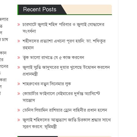
Recent Posts
েলার
চারঘাটে জুলাই শহিদ পরিবার ও জুলাই যোদ্ধাদের
তে
সংবর্ধনা
লে
ন চাষ
শহীদদের প্রত্যাশা এখনো পূরণ হয়নি: ডা. শফিকুর
রহমান
 কোন
ত্বক ভালো রাখতে যে ৫ কাজ করবেন
ীর
োপনের
জুলাই স্মৃতি জাদুঘরের দুয়ার খুলেছে উদ্বোধন করলেন
ে
প্রধানমন্ত্রী
 করা
শাহরুখের নতুন সিনেমার লুক
ে
ী
কোয়ার্টার ফাইনালে নেইমারের দুর্দান্ত অ্যাসিস্টে
সান্তোস
ডেনিস লিয়ামিন রাশিয়ার ড্রোন বাহিনীর প্রধান হলেন
জুলাই শহিদদের আত্মত্যাগ জাতি চিরকাল শ্রদ্ধার সাথে
স্মরণ করবে: ভূমিমন্ত্রী