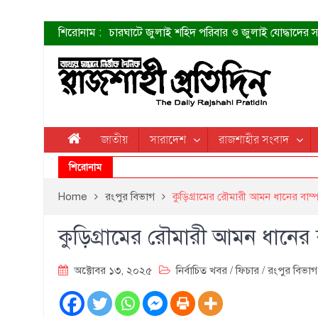
শিরোনাম :
চারঘাটে জুলাই শহিদ পরিবার ও জুলাই যোদ্ধাদের সং
শহীদদের প্রত্যাশা এখনো পূরণ হয়নি: ডা. শফিকুর 
ত্বক ভালো রাখতে যে ৫ কাজ করবেন
জুলাই স্মৃতি জাদুঘরের দুয়ার খুলেছে উদ্বোধন করলেন প
শাহরুখের নতুন সিনেমার লুক
কোয়ার্টার ফাইনালে নেইমারের দুর্দান্ত অ্যাসিস্টে সান্
ডেনিস লিয়ামিন রাশিয়ার ড্রোন বাহিনীর প্রধান হলেন
জাতীয়
সারাদেশ
রাজশাহীর সংবাদ
জুলাই শহিদদের আত্মত্যাগ জাতি চিরকাল শ্রদ্ধার সাথে
শিরোনাম
Home
রংপুর বিভাগ
কুড়িগ্রামের রৌমারী আমন ধানের বাম্
কুড়িগ্রামের রৌমারী আমন ধানের 
অক্টোবর ১৩, ২০২৫
নির্বাচিত খবর
/
ফিচার
/
রংপুর বিভাগ