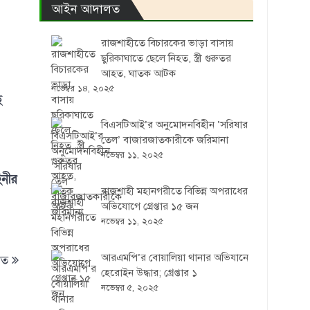
আইন আদালত
রাজশাহীতে বিচারকের ভাড়া বাসায়
ছুরিকাঘাতে ছেলে নিহত, স্ত্রী গুরুতর
আহত, ঘাতক আটক
নভেম্বর ১৪, ২০২৫
ে
বিএসটিআই’র অনুমোদনবিহীন ‘সরিষার
তেল’ বাজারজাতকারীকে জরিমানা
নভেম্বর ১১, ২০২৫
িনীর
রাজশাহী মহানগরীতে বিভিন্ন অপরাধের
অভিযোগে গ্রেপ্তার ১৫ জন
নভেম্বর ১১, ২০২৫
আরএমপি’র বোয়ালিয়া থানার অভিযানে
িত
হেরোইন উদ্ধার; গ্রেপ্তার ১
নভেম্বর ৫, ২০২৫