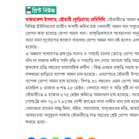
মাজহারুল ইসলাম, রৌমারী (কুড়িগ্রাম) প্রতিনিধি:
রৌমারীতে আমন ধা
বিভিন্ন ইউনিয়নের গ্রামীণ ফসলী জমির মাঠ সোনালী আমন ধান সবুজ
রোপন করা হয়েছে রোপা আমন ধান। প্রাকৃতিকভাবে আবহাওয়া অনুকু
বন্যা নানা দূর্যোগের কারণে বারবার রোপা আমন ধান নষ্ট হলেও এ
হয়েছে।
এ অঞ্চলে সাধারণত ব্রহ্মপুত্র নদের ও পাহাঢ়ি ঢলের তোড়ে রোপা আমন
বাঁধ না থাকায় নদীর পানি বৃদ্ধি ও পাহাড়ি ঢল নেমে আসলে অতি সহ
কৃষকের প্রতি বছরের ধারাবাহিক রুটিন । কিন্ত এবছর প্রকৃতি সহায়
লক্ষমাত্রা ছাড়িয়ে ব্যাপক আমন চাষ হয়েছে। এব্যাপারে রৌমারী উ
ব্যাপক রোপা আমন চাষ হয়েছে। বিগত ৫০ বছরেও এমন রোপা আমন ধান
হয়েছিল ৮ হাজার ৩ শত ২৫ হেক্টর। সেখানে বন্যা ও অতি বৃষ্টি ন
রৌমারীতে ৯ হাজার ৫৭৫ হেক্টর জমিতে আমনধান চাষ হয়েছে। সরেজ
গোল্ড,ব্রি ধান ৭১,৮৭,৮২সহ দেশী জাতের নানা নামীয় ধান চাষ হয়ে
খেয়ারচর গ্রামের বাচ্চু মিয়া, রহিম, আনোয়ার, যাদুরচরের মতি, জাহা
আবহাওয়া অনুকুলে থাকায় রৌমারীতে শত বছরের শ্রেষ্ট রোপা আমন 
করছে তারা।