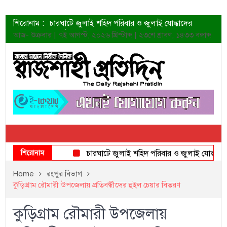
শিরোনাম :
চারঘাটে জুলাই শহিদ পরিবার ও জুলাই যোদ্ধাদের
সংবর্ধনা
আজ- শুক্রবার | ৭ই আগস্ট, ২০২৬ খ্রিস্টাব্দ | ২৩শে শ্রাবণ, ১৪৩৩ বঙ্গাব্দ
শহীদদের প্রত্যাশা এখনো পূরণ হয়নি: ডা. শফিকুর রহমান
ত্বক ভালো রাখতে যে ৫ কাজ করবেন
জুলাই স্মৃতি জাদুঘরের দুয়ার খুলেছে উদ্বোধন করলেন
প্রধানমন্ত্রী
শাহরুখের নতুন সিনেমার লুক
কোয়ার্টার ফাইনালে নেইমারের দুর্দান্ত অ্যাসিস্টে সান্তোস
ডেনিস লিয়ামিন রাশিয়ার ড্রোন বাহিনীর প্রধান হলেন
জুলাই শহিদদের আত্মত্যাগ জাতি চিরকাল শ্রদ্ধার সাথে
স্মরণ করবে: ভূমিমন্ত্রী
শিরোনাম
চারঘাটে জুলাই শহিদ পরিবার ও জুলাই যোদ্ধাদের সংবর্
Home
রংপুর বিভাগ
কুড়িগ্রাম রৌমারী উপজেলায় প্রতিবন্ধীদের হুইল চেয়ার বিতরণ
কুড়িগ্রাম রৌমারী উপজেলায়