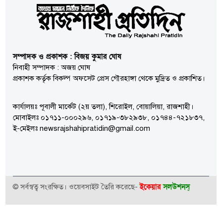
সম্পাদক ও প্রকাশক : বিজয় কুমার ঘোষ
নিবাহী সম্পাদক : অজয় ঘোষ
প্রকাশক কর্তৃক বিকল্প অফসেট প্রেস গৌরহাঙ্গা থেকে মুদ্রিত ও প্রকাশিত।
কার্যালয়ঃ পূবালী মার্কেট (২য় তলা), শিরোইল, বোয়ালিয়া, রাজশাহী।
মোবাইলঃ ০১৭১১-০০০২৯৬, ০১৭১৯-৩৮২৯৩৮, ০১৭৪৪-৭২১৮৩৭,
ই-মেইলঃ newsrajshahipratidin@gmail.com
ইকেয়ার
সলউশনস্
© সর্বস্বত্ব সংরক্ষিত। ওয়েবসাইট তৈরি করেছে-