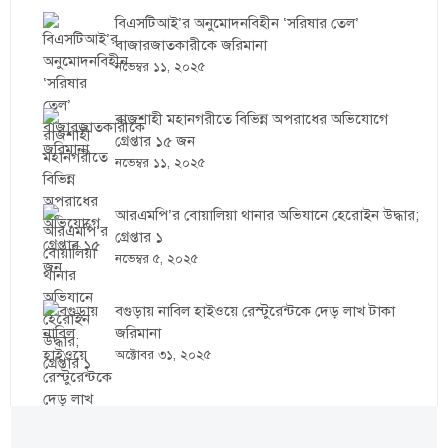
বিএসটিআই’র অনুমোদনবিহীন ‘সরিষার তেল’
বাজারজাতকারীকে জরিমানা
নভেম্বর ১১, ২০২৫
রাজশাহী মহানগরীতে বিভিন্ন অপরাধের অভিযোগে
গ্রেপ্তার ১৫ জন
নভেম্বর ১১, ২০২৫
আরএমপি’র বোয়ালিয়া থানার অভিযানে হেরোইন উদ্ধার;
গ্রেপ্তার ১
নভেম্বর ৫, ২০২৫
বগুড়ায় নাবিল হাইওয়ে রেস্টুরেন্টকে দেড় লাখ টাকা
জরিমানা
অক্টোবর ৩১, ২০২৫