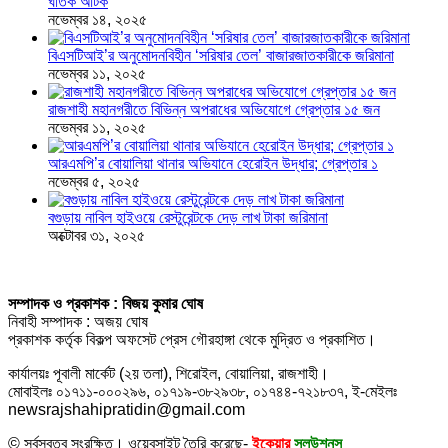
ঘাতক আটক
নভেম্বর ১৪, ২০২৫
বিএসটিআই’র অনুমোদনবিহীন ‘সরিষার তেল’ বাজারজাতকারীকে জরিমানা
নভেম্বর ১১, ২০২৫
রাজশাহী মহানগরীতে বিভিন্ন অপরাধের অভিযোগে গ্রেপ্তার ১৫ জন
নভেম্বর ১১, ২০২৫
আরএমপি’র বোয়ালিয়া থানার অভিযানে হেরোইন উদ্ধার; গ্রেপ্তার ১
নভেম্বর ৫, ২০২৫
বগুড়ায় নাবিল হাইওয়ে রেস্টুরেন্টকে দেড় লাখ টাকা জরিমানা
অক্টোবর ৩১, ২০২৫
সম্পাদক ও প্রকাশক : বিজয় কুমার ঘোষ
নিবাহী সম্পাদক : অজয় ঘোষ
প্রকাশক কর্তৃক বিকল্প অফসেট প্রেস গৌরহাঙ্গা থেকে মুদ্রিত ও প্রকাশিত।
কার্যালয়ঃ পূবালী মার্কেট (২য় তলা), শিরোইল, বোয়ালিয়া, রাজশাহী।
মোবাইলঃ ০১৭১১-০০০২৯৬, ০১৭১৯-৩৮২৯৩৮, ০১৭৪৪-৭২১৮৩৭, ই-মেইলঃ
newsrajshahipratidin@gmail.com
© সর্বস্বত্ব সংরক্ষিত। ওয়েবসাইট তৈরি করেছে-
ইকেয়ার
সলউশনস্