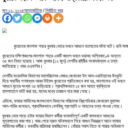
জুন ১২, ২০২৪
আন্তর্জাতিক
/
নির্বাচিত খবর
কুয়েতের মানগাফ শহরে বুধবার ভোরে ভবনে আগুনে হতাহতের ঘটনা ঘটে। ছবি সামা
কুয়েতের দক্ষিণাঞ্চলের মানগাফ শহরে একটি বহুতল ভবনে ভয়াবহ অগ্নিকাণ্ডে অন্তত
৩৫ জন নিহত হয়েছে। আজ বুধবার (১২ জুন) দেশটির রাষ্ট্রীয় সংবাদমাধ্যম এ তথ্য
জানিয়েছে। খবর এএফপির।
দেশটির ফরেনসিক বিভাগের মহাপরিচালক মেজর জেনারেল ইদ আল-ওয়াইহানের উদ্ধৃতি
দিয়ে স্থানীয় গণমাধ্যম আরব টাইমস কুয়েতের প্রতিবেদনে বলা হয়, মানগাফের ওই ভবনে
আগুনে মৃতের সংখ্যা ৩৫ ছাড়িয়েছে। প্রাথমিকভাবে ১৫ জন আহত ব্যক্তিকে
হাসপাতালে ভর্তি করা হয়, যাদের মধ্যে চারজন পরে মারা গেছে।
এদিকে, ফায়ার সার্ভিসের জনসংযোগ বিভাগের পরিচালক ব্রিগেডিয়ার জেনারেল মুহাম্মদ
আল-গারিব বলেছেন, প্রাথমিকভাবে বেশকিছু প্রাণহানি ও আহতের তথ্য পাওয়া গেছে।
বুধবার ভোর সাড়ে ৪টায় ফায়ার বিভাগ কর্মীরা ঘনবসতিপূর্ণ একটি বাসভবনে আগুনের
সূত্রপাতের খবর পায়। খবর পেয়ে দ্রুত ঘটনাস্থলে গিয়ে আগুন নিয়ন্ত্রণে আনে ফায়ার
সার্ভিসের কর্মীরা। ভবনটির বাসিন্দারা ঘুমাচ্ছিলেন। ধোঁয়ায় শ্বাস নিতে না পারায় অধিকাংশ