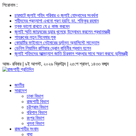
শিরোনাম :
চারঘাটে জুলাই শহিদ পরিবার ও জুলাই যোদ্ধাদের সংবর্ধনা
শহীদদের প্রত্যাশা এখনো পূরণ হয়নি: ডা. শফিকুর রহমান
ত্বক ভালো রাখতে যে ৫ কাজ করবেন
জুলাই স্মৃতি জাদুঘরের দুয়ার খুলেছে উদ্বোধন করলেন প্রধানমন্ত্রী
শাহরুখের নতুন সিনেমার লুক
কোয়ার্টার ফাইনালে নেইমারের দুর্দান্ত অ্যাসিস্টে সান্তোস
ডেনিস লিয়ামিন রাশিয়ার ড্রোন বাহিনীর প্রধান হলেন
জুলাই শহিদদের আত্মত্যাগ জাতি চিরকাল শ্রদ্ধার সাথে স্মরণ করবে: ভূমিমন্ত্রী
আজ- রবিবার | ৯ই আগস্ট, ২০২৬ খ্রিস্টাব্দ | ২৫শে শ্রাবণ, ১৪৩৩ বঙ্গাব্দ
জাতীয়
সারাদেশ
ঢাকা বিভাগ
রাজশাহী বিভাগ
চট্টগ্রাম বিভাগ
বরিশাল বিভাগ
রংপুর বিভাগ
খুলনা বিভাগ
রাজশাহীর সংবাদ
বাঘা