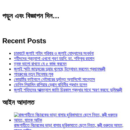
পড়ুন এবং বিজ্ঞাপন দিন…
Recent Posts
চারঘাটে জুলাই শহিদ পরিবার ও জুলাই যোদ্ধাদের সংবর্ধনা
শহীদদের প্রত্যাশা এখনো পূরণ হয়নি: ডা. শফিকুর রহমান
ত্বক ভালো রাখতে যে ৫ কাজ করবেন
জুলাই স্মৃতি জাদুঘরের দুয়ার খুলেছে উদ্বোধন করলেন প্রধানমন্ত্রী
শাহরুখের নতুন সিনেমার লুক
কোয়ার্টার ফাইনালে নেইমারের দুর্দান্ত অ্যাসিস্টে সান্তোস
ডেনিস লিয়ামিন রাশিয়ার ড্রোন বাহিনীর প্রধান হলেন
জুলাই শহিদদের আত্মত্যাগ জাতি চিরকাল শ্রদ্ধার সাথে স্মরণ করবে: ভূমিমন্ত্রী
আইন আদালত
রাজশাহীতে বিচারকের ভাড়া বাসায় ছুরিকাঘাতে ছেলে নিহত, স্ত্রী গুরুতর আহত,