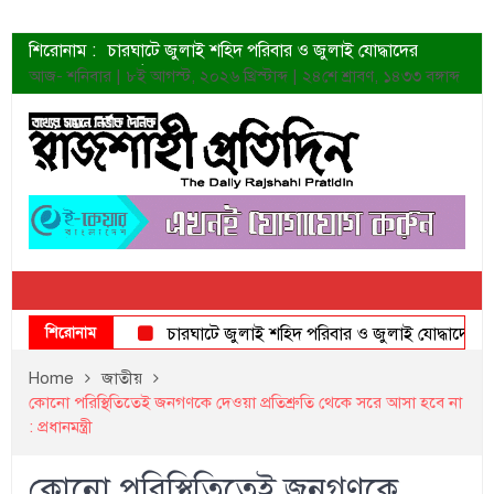
শিরোনাম :
চারঘাটে জুলাই শহিদ পরিবার ও জুলাই যোদ্ধাদের
সংবর্ধনা
আজ- শনিবার | ৮ই আগস্ট, ২০২৬ খ্রিস্টাব্দ | ২৪শে শ্রাবণ, ১৪৩৩ বঙ্গাব্দ
শহীদদের প্রত্যাশা এখনো পূরণ হয়নি: ডা. শফিকুর রহমান
ত্বক ভালো রাখতে যে ৫ কাজ করবেন
জুলাই স্মৃতি জাদুঘরের দুয়ার খুলেছে উদ্বোধন করলেন
প্রধানমন্ত্রী
শাহরুখের নতুন সিনেমার লুক
কোয়ার্টার ফাইনালে নেইমারের দুর্দান্ত অ্যাসিস্টে সান্তোস
ডেনিস লিয়ামিন রাশিয়ার ড্রোন বাহিনীর প্রধান হলেন
জুলাই শহিদদের আত্মত্যাগ জাতি চিরকাল শ্রদ্ধার সাথে
স্মরণ করবে: ভূমিমন্ত্রী
শিরোনাম
চারঘাটে জুলাই শহিদ পরিবার ও জুলাই যোদ্ধাদের সংবর্ধনা
Home
জাতীয়
কোনো পরিস্থিতিতেই জনগণকে দেওয়া প্রতিশ্রুতি থেকে সরে আসা হবে না
: প্রধানমন্ত্রী
কোনো পরিস্থিতিতেই জনগণকে