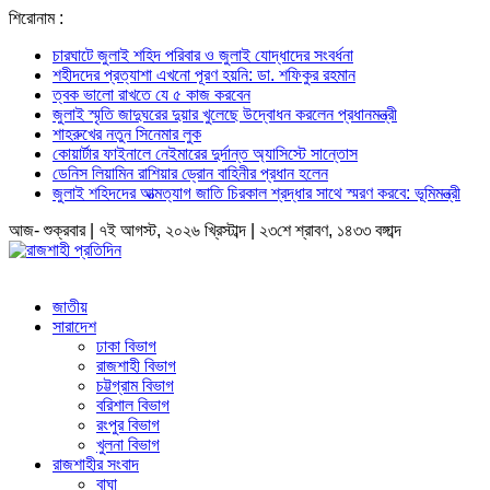
শিরোনাম :
চারঘাটে জুলাই শহিদ পরিবার ও জুলাই যোদ্ধাদের সংবর্ধনা
শহীদদের প্রত্যাশা এখনো পূরণ হয়নি: ডা. শফিকুর রহমান
ত্বক ভালো রাখতে যে ৫ কাজ করবেন
জুলাই স্মৃতি জাদুঘরের দুয়ার খুলেছে উদ্বোধন করলেন প্রধানমন্ত্রী
শাহরুখের নতুন সিনেমার লুক
কোয়ার্টার ফাইনালে নেইমারের দুর্দান্ত অ্যাসিস্টে সান্তোস
ডেনিস লিয়ামিন রাশিয়ার ড্রোন বাহিনীর প্রধান হলেন
জুলাই শহিদদের আত্মত্যাগ জাতি চিরকাল শ্রদ্ধার সাথে স্মরণ করবে: ভূমিমন্ত্রী
আজ- শুক্রবার | ৭ই আগস্ট, ২০২৬ খ্রিস্টাব্দ | ২৩শে শ্রাবণ, ১৪৩৩ বঙ্গাব্দ
জাতীয়
সারাদেশ
ঢাকা বিভাগ
রাজশাহী বিভাগ
চট্টগ্রাম বিভাগ
বরিশাল বিভাগ
রংপুর বিভাগ
খুলনা বিভাগ
রাজশাহীর সংবাদ
বাঘা