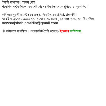
নিবাহী সম্পাদক : অজয় ঘোষ
প্রকাশক কর্তৃক বিকল্প অফসেট প্রেস গৌরহাঙ্গা থেকে মুদ্রিত ও প্রকাশিত।
কার্যালয়ঃ পূবালী মার্কেট (২য় তলা), শিরোইল, বোয়ালিয়া, রাজশাহী।
মোবাইলঃ ০১৭১১-০০০২৯৬, ০১৭১৯-৩৮২৯৩৮, ০১৭৪৪-৭২১৮৩৭, ই-মেইলঃ
newsrajshahipratidin@gmail.com
© সর্বস্বত্ব সংরক্ষিত। ওয়েবসাইট তৈরি করেছে-
ইকেয়ার
সলউশনস্