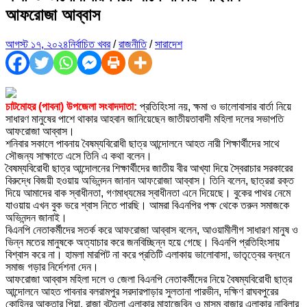
আফরোজা আব্বাস
আগস্ট ১৭, ২০২৪
নির্বাচিত খবর
/
রাজনীতি
/
সারাদেশ
চাটমোহর (পাবনা) উপজেলা সংবাদদাতা:
প্রতিহিংসা নয়, ক্ষমা ও ভালোবাসার বার্তা নিয়ে
সাধারণ মানুষের পাশে থাকার আহবান জানিয়েছেন জাতীয়তাবাদী মহিলা দলের সভাপতি
আফরোজা আব্বাস।
শনিবার সকালে পাবনায় বৈষম্যবিরোধী ছাত্র আন্দোলনে আহত নারী শিক্ষার্থীদের সাথে
সৌজন্য সাক্ষাতে এসে তিনি এ কথা বলেন।
বৈষম্যবিরোধী ছাত্র আন্দোলনের শিক্ষার্থীদের জাতীয় বীর আখ্যা দিয়ে স্বৈরাচার সরকারের
বিরুদ্ধে বিজয়ী হওয়ায় অভিনন্দন জানান আফরোজা আব্বাস। তিনি বলেন, ছাত্ররা রক্ত
দিয়ে আমাদের বাক স্বাধীনতা, গণমাধ্যমের স্বাধীনতা এনে দিয়েছে। বুকের পাথর নেমে
যাওয়ায় এখন বুক ভরে শ্বাস নিতে পারছি। আমরা বিএনপির পক্ষ থেকে তরুন সমাজকে
অভিনন্দন জানাই।
বিএনপি নেতাকর্মীদের সতর্ক করে আফরোজা আব্বাস বলেন, আওয়ামীলীগ সাধারণ মানুষ ও
ভিন্ন মতের মানুষকে অত্যাচার করে জনবিচ্ছিন্ন হয়ে গেছে। বিএনপি প্রতিহিংসায়
বিশ্বাস করে না। হামলা মারপিট না করে প্রতিটি এলাকায় ভালোবাসা, ভাতৃত্বের বন্ধনে
সমাজ গড়ার নির্দেশনা দেন।
আফরোজা আব্বাস মহিলা দলে ও জেলা বিএনপি নেতাকর্মীদের নিয়ে বৈষম্যবিরোধী ছাত্র
আন্দোলনে আহত পাবনার বলরামপুর সরদারপাড়ার সুলতানা পারভীন, দক্ষিণ রাঘবপুরের
কোহিনূর আক্তার পিয়া, রাজা বটতলা এলাকার মাহাজেবিন ও মাসুম বাজার এলাকার নাবিলার