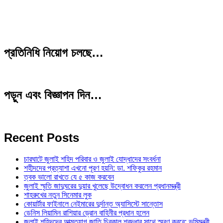
প্রতিনিধি নিয়োগ চলছে…
পড়ুন এবং বিজ্ঞাপন দিন…
Recent Posts
চারঘাটে জুলাই শহিদ পরিবার ও জুলাই যোদ্ধাদের সংবর্ধনা
শহীদদের প্রত্যাশা এখনো পূরণ হয়নি: ডা. শফিকুর রহমান
ত্বক ভালো রাখতে যে ৫ কাজ করবেন
জুলাই স্মৃতি জাদুঘরের দুয়ার খুলেছে উদ্বোধন করলেন প্রধানমন্ত্রী
শাহরুখের নতুন সিনেমার লুক
কোয়ার্টার ফাইনালে নেইমারের দুর্দান্ত অ্যাসিস্টে সান্তোস
ডেনিস লিয়ামিন রাশিয়ার ড্রোন বাহিনীর প্রধান হলেন
জুলাই শহিদদের আত্মত্যাগ জাতি চিরকাল শ্রদ্ধার সাথে স্মরণ করবে: ভূমিমন্ত্রী