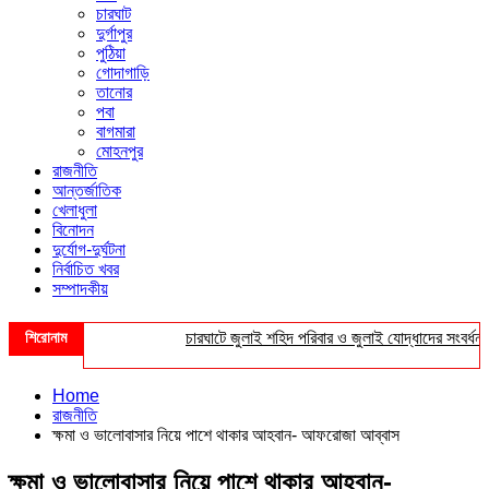
চারঘাট
দুর্গাপুর
পুঠিয়া
গোদাগাড়ি
তানোর
পবা
বাগমারা
মোহনপুর
রাজনীতি
আন্তর্জাতিক
খেলাধুলা
বিনোদন
দুর্যোগ-দুর্ঘটনা
নির্বাচিত খবর
সম্পাদকীয়
শিরোনাম
চারঘাটে জুলাই শহিদ পরিবার ও জুলাই যোদ্ধাদের সংবর্ধনা
Home
রাজনীতি
ক্ষমা ও ভালোবাসার নিয়ে পাশে থাকার আহবান- আফরোজা আব্বাস
ক্ষমা ও ভালোবাসার নিয়ে পাশে থাকার আহবান-