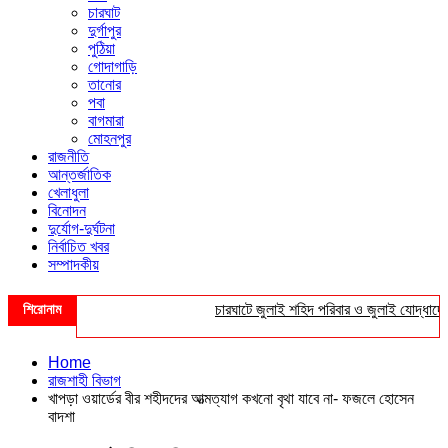
চারঘাট
দুর্গাপুর
পুঠিয়া
গোদাগাড়ি
তানোর
পবা
বাগমারা
মোহনপুর
রাজনীতি
আন্তর্জাতিক
খেলাধুলা
বিনোদন
দুর্যোগ-দুর্ঘটনা
নির্বাচিত খবর
সম্পাদকীয়
শিরোনাম
চারঘাটে জুলাই শহিদ পরিবার ও জুলাই যোদ্ধাদের সংব
Home
রাজশাহী বিভাগ
খাপড়া ওয়ার্ডের বীর শহীদদের আত্মত্যাগ কখনো বৃথা যাবে না- ফজলে হোসেন
বাদশা