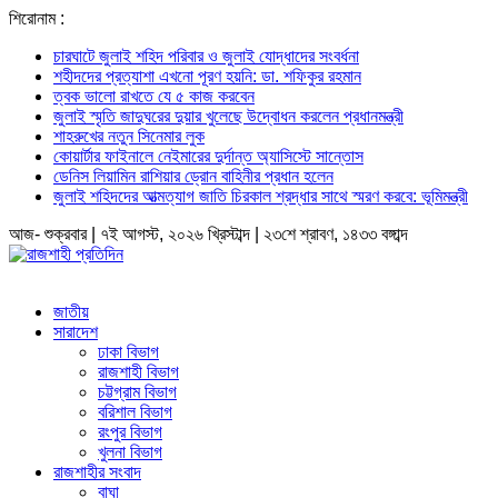
শিরোনাম :
চারঘাটে জুলাই শহিদ পরিবার ও জুলাই যোদ্ধাদের সংবর্ধনা
শহীদদের প্রত্যাশা এখনো পূরণ হয়নি: ডা. শফিকুর রহমান
ত্বক ভালো রাখতে যে ৫ কাজ করবেন
জুলাই স্মৃতি জাদুঘরের দুয়ার খুলেছে উদ্বোধন করলেন প্রধানমন্ত্রী
শাহরুখের নতুন সিনেমার লুক
কোয়ার্টার ফাইনালে নেইমারের দুর্দান্ত অ্যাসিস্টে সান্তোস
ডেনিস লিয়ামিন রাশিয়ার ড্রোন বাহিনীর প্রধান হলেন
জুলাই শহিদদের আত্মত্যাগ জাতি চিরকাল শ্রদ্ধার সাথে স্মরণ করবে: ভূমিমন্ত্রী
আজ- শুক্রবার | ৭ই আগস্ট, ২০২৬ খ্রিস্টাব্দ | ২৩শে শ্রাবণ, ১৪৩৩ বঙ্গাব্দ
জাতীয়
সারাদেশ
ঢাকা বিভাগ
রাজশাহী বিভাগ
চট্টগ্রাম বিভাগ
বরিশাল বিভাগ
রংপুর বিভাগ
খুলনা বিভাগ
রাজশাহীর সংবাদ
বাঘা