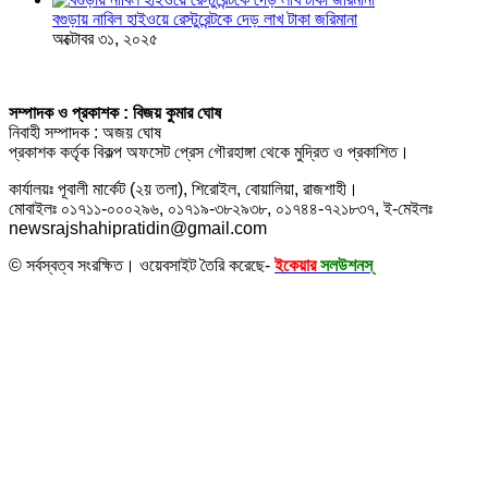
বগুড়ায় নাবিল হাইওয়ে রেস্টুরেন্টকে দেড় লাখ টাকা জরিমানা
অক্টোবর ৩১, ২০২৫
সম্পাদক ও প্রকাশক : বিজয় কুমার ঘোষ
নিবাহী সম্পাদক : অজয় ঘোষ
প্রকাশক কর্তৃক বিকল্প অফসেট প্রেস গৌরহাঙ্গা থেকে মুদ্রিত ও প্রকাশিত।
কার্যালয়ঃ পূবালী মার্কেট (২য় তলা), শিরোইল, বোয়ালিয়া, রাজশাহী।
মোবাইলঃ ০১৭১১-০০০২৯৬, ০১৭১৯-৩৮২৯৩৮, ০১৭৪৪-৭২১৮৩৭, ই-মেইলঃ
newsrajshahipratidin@gmail.com
© সর্বস্বত্ব সংরক্ষিত। ওয়েবসাইট তৈরি করেছে-
ইকেয়ার
সলউশনস্