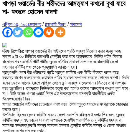
খাপড়া ওয়ার্ডের বীর শহীদদের আত্মত্যাগ কখনো বৃথা যাবে
না- ফজলে হোসেন বাদশা
এপ্রিল ২৪, ২০২৪
মহানগর
/
রাজশাহী বিভাগ
/
সারাদেশ
স্টাফ রিপোর্টার: খাপড়া ওয়ার্ডের বীর শহীদদের প্রতি শ্রদ্ধা নিবেদন করার জন্য আজ
সকাল ৯ টা ৩০ মিনিটের রাজশাহী কেন্দ্রীয় কারাগারে অভ্যন্তরে নির্মিত শহীদ মিনারে
বাংলাদেশের ওয়ার্কার্স পার্টি পার্টির কেন্দ্র কমিটির সাধারণ সম্পাদক ও রাজশাহী জেলা
মহানগর কমিটির পক্ষ থেকে শ্রদ্ধাঞ্জলি জানানো হয়।
শ্রদ্ধাঞ্জলি শেষে বীর শহীদদের প্রতি শ্রদ্ধা জানিয়ে এক মিনিট নীরবতা পালন করে
বক্তব্য রাখেন বাংলাদেশের ওয়ার্কার্স পার্টির সাধারণ সম্পাদক ফজলে হোসেন বাদশা। তিনি
বলেন ১৯৫০ সালের ২৪শে এপ্রিল জেলে বন্দি অবস্থায় জেলখানার ভিতরে তারা সংগ্রাম
করে তুলেছিল। তাদেরকে নির্মমভাবে হত্যা করা হলেও তাদের আত্মত্যাগ কখনো বৃথা যাবে
না। তিনি বলেন খাপড়া ওয়ার্ড দিবস এই উপমহাদেশে বামপন্থী রাজনীতির একটা
উল্লেখযোগ্য বিষয়।
খাপড়া ওয়ার্ডের শহীদদের চেতনাকে ধারণ করে শোষণমুক্ত সমাজের সংগ্রামকে জোরদার
করতে হবে।
উপস্থিত ছিলেন কেন্দ্র কমিটির সদস্য জেলা সভাপতি রফিকুল ইসলাম পিয়ারুল, কেন্দ্র
কমিটির সদস্য মহানগরের সাধারণ সম্পাদক দেবাশীষ প্রামাণিক দেবু,কমিটির সদস্য ও
মহানগর সম্পাদক মন্ডলী সদস্য সাদরুল ইসলাম কেন্দ্রীয় কমিটির সদস্য ও জেলা সাধারণ
সম্পাদক আশরাফুল হক তোতা,