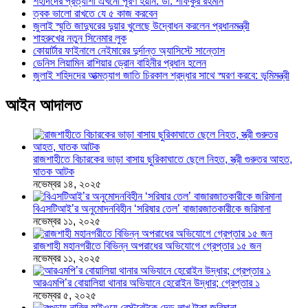
শহীদদের প্রত্যাশা এখনো পূরণ হয়নি: ডা. শফিকুর রহমান
ত্বক ভালো রাখতে যে ৫ কাজ করবেন
জুলাই স্মৃতি জাদুঘরের দুয়ার খুলেছে উদ্বোধন করলেন প্রধানমন্ত্রী
শাহরুখের নতুন সিনেমার লুক
কোয়ার্টার ফাইনালে নেইমারের দুর্দান্ত অ্যাসিস্টে সান্তোস
ডেনিস লিয়ামিন রাশিয়ার ড্রোন বাহিনীর প্রধান হলেন
জুলাই শহিদদের আত্মত্যাগ জাতি চিরকাল শ্রদ্ধার সাথে স্মরণ করবে: ভূমিমন্ত্রী
আইন আদালত
রাজশাহীতে বিচারকের ভাড়া বাসায় ছুরিকাঘাতে ছেলে নিহত, স্ত্রী গুরুতর আহত,
ঘাতক আটক
নভেম্বর ১৪, ২০২৫
বিএসটিআই’র অনুমোদনবিহীন ‘সরিষার তেল’ বাজারজাতকারীকে জরিমানা
নভেম্বর ১১, ২০২৫
রাজশাহী মহানগরীতে বিভিন্ন অপরাধের অভিযোগে গ্রেপ্তার ১৫ জন
নভেম্বর ১১, ২০২৫
আরএমপি’র বোয়ালিয়া থানার অভিযানে হেরোইন উদ্ধার; গ্রেপ্তার ১
নভেম্বর ৫, ২০২৫