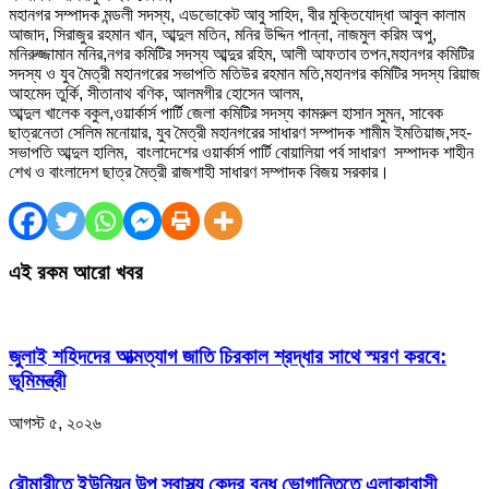
মহানগর সম্পাদক মন্ডলী সদস্য, এডভোকেট আবু সাহিদ, বীর মুক্তিযোদ্ধা আবুল কালাম
আজাদ, সিরাজুর রহমান খান, আব্দুল মতিন, মনির উদ্দিন পান্না, নাজমুল করিম অপু,
মনিরুজ্জামান মনির,নগর কমিটির সদস্য আব্দুর রহিম, আলী আফতাব তপন,মহানগর কমিটির
সদস্য ও যুব মৈত্রী মহানগরের সভাপতি মতিউর রহমান মতি,মহানগর কমিটির সদস্য রিয়াজ
আহমেদ তুর্কি, সীতানাথ বণিক, আলমগীর হোসেন আলম,
আব্দুল খালেক বকুল,ওয়ার্কার্স পার্টি জেলা কমিটির সদস্য কামরুল হাসান সুমন, সাবেক
ছাত্রনেতা সেলিম মনোয়ার, যুব মৈত্রী মহানগরের সাধারণ সম্পাদক শামীম ইমতিয়াজ,সহ-
সভাপতি আব্দুল হালিম, বাংলাদেশের ওয়ার্কার্স পার্টি বোয়ালিয়া পর্ব সাধারণ সম্পাদক শাহীন
শেখ ও বাংলাদেশ ছাত্র মৈত্রী রাজশাহী সাধারণ সম্পাদক বিজয় সরকার।
এই রকম আরো খবর
জুলাই শহিদদের আত্মত্যাগ জাতি চিরকাল শ্রদ্ধার সাথে স্মরণ করবে:
ভূমিমন্ত্রী
আগস্ট ৫, ২০২৬
রৌমারীতে ইউনিয়ন উপ স্বাস্থ্য কেন্দ্র বন্ধ ভোগান্তিতে এলাকাবাসী