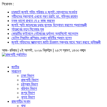
শিরোনাম :
চারঘাটে জুলাই শহিদ পরিবার ও জুলাই যোদ্ধাদের সংবর্ধনা
শহীদদের প্রত্যাশা এখনো পূরণ হয়নি: ডা. শফিকুর রহমান
ত্বক ভালো রাখতে যে ৫ কাজ করবেন
জুলাই স্মৃতি জাদুঘরের দুয়ার খুলেছে উদ্বোধন করলেন প্রধানমন্ত্রী
শাহরুখের নতুন সিনেমার লুক
কোয়ার্টার ফাইনালে নেইমারের দুর্দান্ত অ্যাসিস্টে সান্তোস
ডেনিস লিয়ামিন রাশিয়ার ড্রোন বাহিনীর প্রধান হলেন
জুলাই শহিদদের আত্মত্যাগ জাতি চিরকাল শ্রদ্ধার সাথে স্মরণ করবে: ভূমিমন্ত্রী
আজ- রবিবার | ৯ই আগস্ট, ২০২৬ খ্রিস্টাব্দ | ২৫শে শ্রাবণ, ১৪৩৩ বঙ্গাব্দ
জাতীয়
সারাদেশ
ঢাকা বিভাগ
রাজশাহী বিভাগ
চট্টগ্রাম বিভাগ
বরিশাল বিভাগ
রংপুর বিভাগ
খুলনা বিভাগ
রাজশাহীর সংবাদ
বাঘা