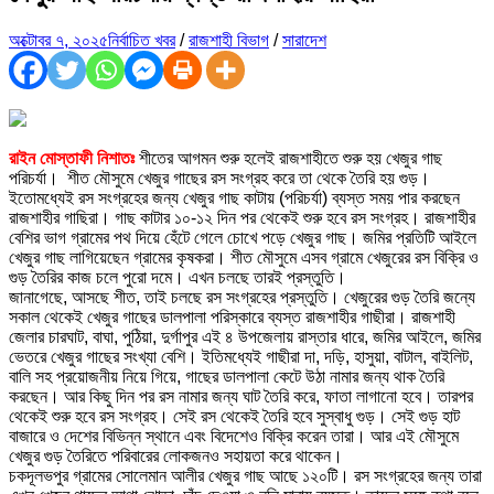
অক্টোবর ৭, ২০২৫
নির্বাচিত খবর
/
রাজশাহী বিভাগ
/
সারাদেশ
রাইন মোস্তাফী নিশাতঃ
শীতের আগমন শুরু হলেই রাজশাহীতে শুরু হয় খেজুর গাছ
পরিচর্যা। শীত মৌসুমে খেজুর গাছের রস সংগ্রহ করে তা থেকে তৈরি হয় গুড়।
ইতোমধ্যেই রস সংগ্রহের জন্য খেজুর গাছ কাটায় (পরিচর্যা) ব্যস্ত সময় পার করছেন
রাজশাহীর গাছিরা। গাছ কাটার ১০-১২ দিন পর থেকেই শুরু হবে রস সংগ্রহ। রাজশাহীর
বেশির ভাগ গ্রামের পথ দিয়ে হেঁটে গেলে চোখে পড়ে খেজুর গাছ। জমির প্রতিটি আইলে
খেজুর গাছ লাগিয়েছেন গ্রামের কৃষকরা। শীত মৌসুমে এসব গ্রামে খেজুরের রস বিক্রি ও
গুড় তৈরির কাজ চলে পুরো দমে। এখন চলছে তারই প্রস্তুতি।
জানাগেছে, আসছে শীত, তাই চলছে রস সংগ্রহের প্রস্তুতি। খেজুরের গুড় তৈরি জন্যে
সকাল থেকেই খেজুর গাছের ডালপালা পরিস্কারে ব্যস্ত রাজশাহীর গাছীরা। রাজশাহী
জেলার চারঘাট, বাঘা, পুঠিয়া, দুর্গাপুর এই ৪ উপজেলায় রাস্তার ধারে, জমির আইলে, জমির
ভেতরে খেজুর গাছের সংখ্যা বেশি। ইতিমধ্যেই গাছীরা দা, দড়ি, হাসুয়া, বাটাল, বাইলিট,
বালি সহ প্রয়োজনীয় নিয়ে গিয়ে, গাছের ডালপালা কেটে উঠা নামার জন্য থাক তৈরি
করছেন। আর কিছু দিন পর রস নামার জন্য ঘাট তৈরি করে, ফাতা লাগানো হবে। তারপর
থেকেই শুরু হবে রস সংগ্রহ। সেই রস থেকেই তৈরি হবে সুস্বাধু গুড়। সেই গুড় হাট
বাজারে ও দেশের বিভিন্ন স্থানে এবং বিদেশেও বিক্রি করেন তারা। আর এই মৌসুমে
খেজুর গুড় তৈরিতে পরিবারের লোকজনও সহায়তা করে থাকেন।
চকদূলভপুর গ্রামের সোলেমান আলীর খেজুর গাছ আছে ১২০টি। রস সংগ্রহের জন্য তারা