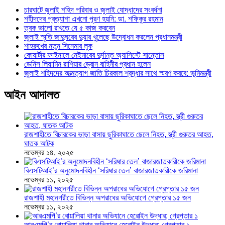
চারঘাটে জুলাই শহিদ পরিবার ও জুলাই যোদ্ধাদের সংবর্ধনা
শহীদদের প্রত্যাশা এখনো পূরণ হয়নি: ডা. শফিকুর রহমান
ত্বক ভালো রাখতে যে ৫ কাজ করবেন
জুলাই স্মৃতি জাদুঘরের দুয়ার খুলেছে উদ্বোধন করলেন প্রধানমন্ত্রী
শাহরুখের নতুন সিনেমার লুক
কোয়ার্টার ফাইনালে নেইমারের দুর্দান্ত অ্যাসিস্টে সান্তোস
ডেনিস লিয়ামিন রাশিয়ার ড্রোন বাহিনীর প্রধান হলেন
জুলাই শহিদদের আত্মত্যাগ জাতি চিরকাল শ্রদ্ধার সাথে স্মরণ করবে: ভূমিমন্ত্রী
আইন আদালত
রাজশাহীতে বিচারকের ভাড়া বাসায় ছুরিকাঘাতে ছেলে নিহত, স্ত্রী গুরুতর আহত,
ঘাতক আটক
নভেম্বর ১৪, ২০২৫
বিএসটিআই’র অনুমোদনবিহীন ‘সরিষার তেল’ বাজারজাতকারীকে জরিমানা
নভেম্বর ১১, ২০২৫
রাজশাহী মহানগরীতে বিভিন্ন অপরাধের অভিযোগে গ্রেপ্তার ১৫ জন
নভেম্বর ১১, ২০২৫
আরএমপি’র বোয়ালিয়া থানার অভিযানে হেরোইন উদ্ধার; গ্রেপ্তার ১