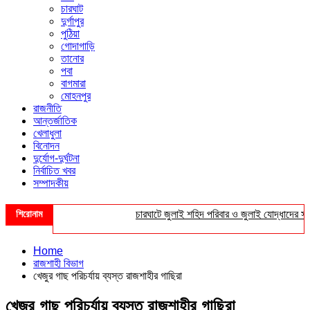
চারঘাট
দুর্গাপুর
পুঠিয়া
গোদাগাড়ি
তানোর
পবা
বাগমারা
মোহনপুর
রাজনীতি
আন্তর্জাতিক
খেলাধুলা
বিনোদন
দুর্যোগ-দুর্ঘটনা
নির্বাচিত খবর
সম্পাদকীয়
শিরোনাম
চারঘাটে জুলাই শহিদ পরিবার ও জুলাই যোদ্ধাদের সংবর্ধন
Home
রাজশাহী বিভাগ
খেজুর গাছ পরিচর্যায় ব্যস্ত রাজশাহীর গাছিরা
খেজুর গাছ পরিচর্যায় ব্যস্ত রাজশাহীর গাছিরা