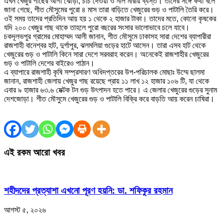
এখন খেজুর গাছের আগা ঝোড়া, চাঁচ দেওয়া ও নলি মারায় ব্যস্ত। তাদের সঙ্গে কথা বলে
জানা গেছে, শীত মৌসুমের পুরো ৪ মাস তারা বাড়িতে খেজুরের গুড় ও পাটালি তৈরি করে।
ওই সময় তাদের প্রতিদিন আয় হয় ১ থেকে ২ হাজার টাকা। তাদের মতে, কোনো কৃষকের
যদি ২০০ খেজুর গাছ থাকে তাহলে পুরো বছরের সংসার ভালোভাবে চলে যাবে।
চকদূলভপুর গ্রামের মোহাম্মদ আলী জানান, শীত মৌসুমে ঢাকাসহ সারা দেশের ব্যাপারীরা
রাজশাহী বানেশ্বর হাট, দুর্গাপুর, ঝলমলিয়া গুড়ের হাটে আসেন। তারা এসব হাট থেকে
খেজুরের গুড় ও পাটালি কিনে সারা দেশে সরবরাহ করেন। অনেকেই রাজশাহীর খেজুরের
গুড় ও পাটালি দেশের বাইরেও পাঠান।
এ ব্যাপারে রাজশাহী কৃষি সম্প্রসারণ অধিদপ্তরের উপ-পরিচালক মোছাঃ উম্মে ছালমা
জানান, রাজশাহী জেলায় খেজুর গাছ রয়েছে প্রায় ১১ লাখ ১২ হাজার ১০৬ টি, যা থেকে
এবার ৯ হাজার ৬৩.৬ মেক্টক টন গুড় উৎপাদন হতে পারে। এ জেলার খেজুরের গুড়ের সুনাম
দেশজোড়া। শীত মৌসুমে খেজুরের গুড় ও পাটালি বিক্রি করে বাড়তি আয় করেন চাষিরা।
এই রকম আরো খবর
শহীদদের প্রত্যাশা এখনো পূরণ হয়নি: ডা. শফিকুর রহমান
আগস্ট ৫, ২০২৬