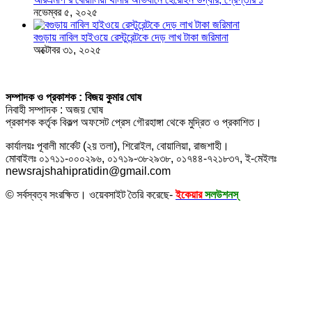
নভেম্বর ৫, ২০২৫
বগুড়ায় নাবিল হাইওয়ে রেস্টুরেন্টকে দেড় লাখ টাকা জরিমানা
অক্টোবর ৩১, ২০২৫
সম্পাদক ও প্রকাশক : বিজয় কুমার ঘোষ
নিবাহী সম্পাদক : অজয় ঘোষ
প্রকাশক কর্তৃক বিকল্প অফসেট প্রেস গৌরহাঙ্গা থেকে মুদ্রিত ও প্রকাশিত।
কার্যালয়ঃ পূবালী মার্কেট (২য় তলা), শিরোইল, বোয়ালিয়া, রাজশাহী।
মোবাইলঃ ০১৭১১-০০০২৯৬, ০১৭১৯-৩৮২৯৩৮, ০১৭৪৪-৭২১৮৩৭, ই-মেইলঃ
newsrajshahipratidin@gmail.com
© সর্বস্বত্ব সংরক্ষিত। ওয়েবসাইট তৈরি করেছে-
ইকেয়ার
সলউশনস্