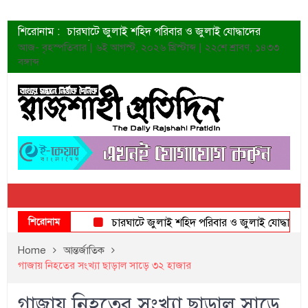
শিরোনাম :
চারঘাটে জুলাই শহিদ পরিবার ও জুলাই যোদ্ধাদের
সংবর্ধনা
আজ- বৃহস্পতিবার | ৬ই আগস্ট, ২০২৬ খ্রিস্টাব্দ | ২২শে শ্রাবণ, ১৪৩৩
শহীদদের প্রত্যাশা এখনো পূরণ হয়নি: ডা. শফিকুর রহমান
বঙ্গাব্দ
ত্বক ভালো রাখতে যে ৫ কাজ করবেন
জুলাই স্মৃতি জাদুঘরের দুয়ার খুলেছে উদ্বোধন করলেন
প্রধানমন্ত্রী
শাহরুখের নতুন সিনেমার লুক
কোয়ার্টার ফাইনালে নেইমারের দুর্দান্ত অ্যাসিস্টে সান্তোস
ডেনিস লিয়ামিন রাশিয়ার ড্রোন বাহিনীর প্রধান হলেন
জুলাই শহিদদের আত্মত্যাগ জাতি চিরকাল শ্রদ্ধার সাথে
স্মরণ করবে: ভূমিমন্ত্রী
শিরোনাম
চারঘাটে জুলাই শহিদ পরিবার ও জুলাই যোদ্ধাদের সংবর্ধ
Home
আন্তর্জাতিক
গাজায় নিহতের সংখ্যা ছাড়াল সাড়ে ৩২ হাজার
গাজায় নিহতের সংখ্যা ছাড়াল সাড়ে