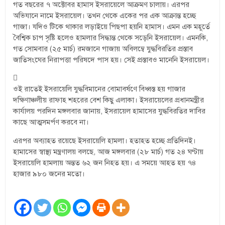
গত বছরের ৭ অক্টোবর হামাস ইসরায়েলে আক্রমণ চালায়। এরপর
অভিযানে নামে ইসরায়েল। তখন থেকে একের পর এক আক্রান্ত হচ্ছে
গাজা। যদিও টিকে থাকার লড়াইয়ে পিছপা হয়নি হামাস। এমন এক মহূর্তে
বৈশ্বিক চাপ সৃষ্টি হলেও হামলার সিদ্ধান্ত থেকে সড়েনি ইসরায়েল। এমনকি,
গত সোমবার (২৫ মার্চ) রমজানে গাজায় অবিলম্বে যুদ্ধবিরতির প্রস্তাব
জাতিসংঘের নিরাপত্তা পরিষদে পাস হয়। সেই প্রস্তাবও মানেনি ইসরায়েল।
ওই রাতেই ইসরায়েলি যুদ্ধবিমানের বোমাবর্ষণে বিধ্বস্ত হয় গাজার
দক্ষিণাঞ্চলীয় রাফাহ শহরের বেশ কিছু এলাকা। ইসরায়েলের প্রধানমন্ত্রীর
কার্যালয় পরদিন মঙ্গলবার জানায়, ইসরায়েল হামাসের যুদ্ধবিরতির দাবির
কাছে আত্মসমর্পণ করবে না।
এরপর অব্যাহত রয়েছে ইসরায়েলি হামলা। হতাহত হচ্ছে প্রতিদিনই।
হামাসের স্বাস্থ্য মন্ত্রণালয় বলছে, আজ মঙ্গলবার (২৮ মার্চ) গত ২৪ ঘণ্টায়
ইসরায়েলি হামলায় অন্তত ৬২ জন নিহত হয়। এ সময়ে আহত হয় ৭৪
হাজার ৯৮০ জনের মতো।