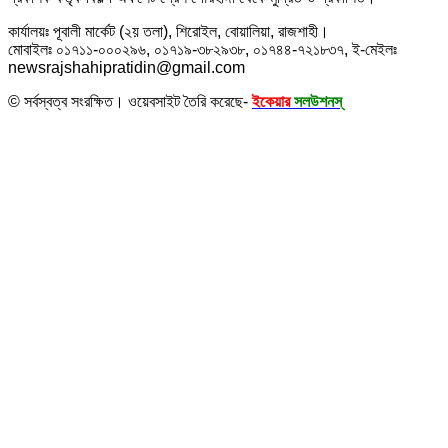
কার্যালয়ঃ পূবালী মার্কেট (২য় তলা), শিরোইল, বোয়ালিয়া, রাজশাহী।
মোবাইলঃ ০১৭১১-০০০২৯৬, ০১৭১৯-৩৮২৯৩৮, ০১৭৪৪-৭২১৮৩৭, ই-মেইলঃ
newsrajshahipratidin@gmail.com
© সর্বস্বত্ব সংরক্ষিত। ওয়েবসাইট তৈরি করেছে-
ইকেয়ার
সলউশনস্