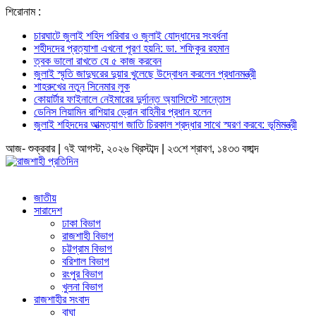
শিরোনাম :
চারঘাটে জুলাই শহিদ পরিবার ও জুলাই যোদ্ধাদের সংবর্ধনা
শহীদদের প্রত্যাশা এখনো পূরণ হয়নি: ডা. শফিকুর রহমান
ত্বক ভালো রাখতে যে ৫ কাজ করবেন
জুলাই স্মৃতি জাদুঘরের দুয়ার খুলেছে উদ্বোধন করলেন প্রধানমন্ত্রী
শাহরুখের নতুন সিনেমার লুক
কোয়ার্টার ফাইনালে নেইমারের দুর্দান্ত অ্যাসিস্টে সান্তোস
ডেনিস লিয়ামিন রাশিয়ার ড্রোন বাহিনীর প্রধান হলেন
জুলাই শহিদদের আত্মত্যাগ জাতি চিরকাল শ্রদ্ধার সাথে স্মরণ করবে: ভূমিমন্ত্রী
আজ- শুক্রবার | ৭ই আগস্ট, ২০২৬ খ্রিস্টাব্দ | ২৩শে শ্রাবণ, ১৪৩৩ বঙ্গাব্দ
জাতীয়
সারাদেশ
ঢাকা বিভাগ
রাজশাহী বিভাগ
চট্টগ্রাম বিভাগ
বরিশাল বিভাগ
রংপুর বিভাগ
খুলনা বিভাগ
রাজশাহীর সংবাদ
বাঘা