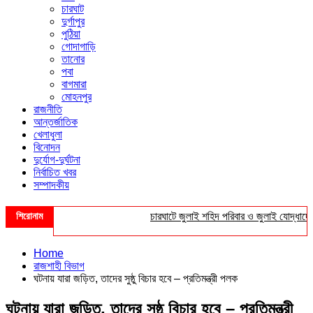
চারঘাট
দুর্গাপুর
পুঠিয়া
গোদাগাড়ি
তানোর
পবা
বাগমারা
মোহনপুর
রাজনীতি
আন্তর্জাতিক
খেলাধুলা
বিনোদন
দুর্যোগ-দুর্ঘটনা
নির্বাচিত খবর
সম্পাদকীয়
শিরোনাম
চারঘাটে জুলাই শহিদ পরিবার ও জুলাই যোদ্ধাদের সংবর
Home
রাজশাহী বিভাগ
ঘটনায় যারা জড়িত, তাদের সুষ্ঠু বিচার হবে – প্রতিমন্ত্রী পলক
ঘটনায় যারা জড়িত, তাদের সুষ্ঠু বিচার হবে – প্রতিমন্ত্রী