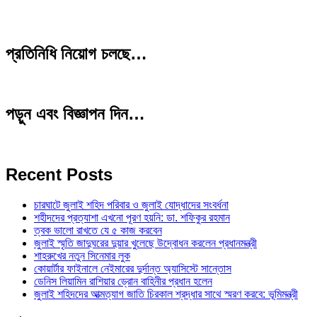
প্রতিনিধি নিয়োগ চলছে…
পড়ুন এবং বিজ্ঞাপন দিন…
Recent Posts
চারঘাটে জুলাই শহিদ পরিবার ও জুলাই যোদ্ধাদের সংবর্ধনা
শহীদদের প্রত্যাশা এখনো পূরণ হয়নি: ডা. শফিকুর রহমান
ত্বক ভালো রাখতে যে ৫ কাজ করবেন
জুলাই স্মৃতি জাদুঘরের দুয়ার খুলেছে উদ্বোধন করলেন প্রধানমন্ত্রী
শাহরুখের নতুন সিনেমার লুক
কোয়ার্টার ফাইনালে নেইমারের দুর্দান্ত অ্যাসিস্টে সান্তোস
ডেনিস লিয়ামিন রাশিয়ার ড্রোন বাহিনীর প্রধান হলেন
জুলাই শহিদদের আত্মত্যাগ জাতি চিরকাল শ্রদ্ধার সাথে স্মরণ করবে: ভূমিমন্ত্রী