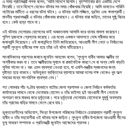
এ সময় প্রতিমন্ত্রী পলক বলেন, ‘আমি বিদেশে ছিলাম। বৃহস্পতিবার রাত একটায় দেশে
ফিরেছি। তবে বিদেশে থেকেও ঘটনার সব সময় খোঁজখবর নিয়েছি। আমি ভাবতেও পারিনি
নাটোরের মাটিতে এ ধরনের ঘটনা ঘটবে। এ ঘটনায় আমি লজ্জিত, দুঃখিত এবং ক্ষমাপ্রার্থী।
মাননীয় প্রধানমন্ত্রী এ ঘটনার খোঁজখবর রাখছেন। এ ঘটনায় যারা জড়িত, তাদের সুষ্ঠু বিচার
হবে। কেউ ছাড়া পাবে না।
ওই ঘটনায় দেলোয়ার হোসেনের ভাই অজ্ঞাতনামা আসামি করে থানায় মামলা করেছেন।
পুলিশ দুজনকে গ্রেপ্তার করেছে। এর মধ্যে একজন আদালতে দোষ স্বীকার করে
জবানবন্দি দিয়েছেন। ওই জবানন্দিতে তিনি জানিয়েছেন, আওয়ামী লীগ নেতা ও নির্বাচনের
প্রার্থী লুৎফুল হাবীবের পক্ষ হয়ে তাঁরা ওই ঘটনা ঘটিয়েছেন।
সাংবাদিকদের প্রশ্নের জবাবে জুনাইদ আহমেদ বলেন, ‘লুৎফুল হাবীব আমার আত্মীয় তা
অস্বীকার করব না। তবে আত্মীয়তার সুবাদে বা রাজনৈতিক কারণে সে বা অন্য কেউ বাড়তি
সুবিধা পাবেন না। বরং এমন ব্যবস্থা নেওয়া হবে, যা এমপি-মন্ত্রীর স্বজনদের জন্য
দৃষ্টান্ত হয়ে থাকবে। অভিযুক্ত ব্যক্তিদের ব্যাপারে আমরা দলের পক্ষ থেকেও খুব অল্প
সময়ের মধ্যে সাংগঠনিক ব্যবস্থা নেব।’
গত সোমবার পাঁচ ঘণ্টার ব্যবধানে নাটোর জেলা প্রশাসক ও জেলা নির্বাচন কর্মকর্তার
কার্যালয়ের সামনে থেকে দেলোয়ার হোসেন ও তাঁর ভাইসহ দুই আওয়ামী লীগ নেতাকে
অপহরণ করে মারধর করে দুর্বৃত্তরা। পরে দুর্বৃত্তরা দেলোয়ার হোসেনকে মুমূর্ষু অবস্থায়
তাঁর গ্রামের বাড়ির সামনে ফেলে রেখে যায়।
ভুক্তভোগীদের অভিযোগ, সিংড়া উপজেলা পরিষদের নির্বাচনে চেয়ারম্যান প্রার্থী লুৎফুল
হাবীব ও তাঁর সহযোগীরা ওই ঘটনার সঙ্গে জড়িত। লুৎফুল হাবীব উপজেলা আওয়ামী লীগের
যুগ্ম সাধারণ সম্পাদক ও প্রতিমন্ত্রী জুনাইদ আহ্মেদের শ্যালক।