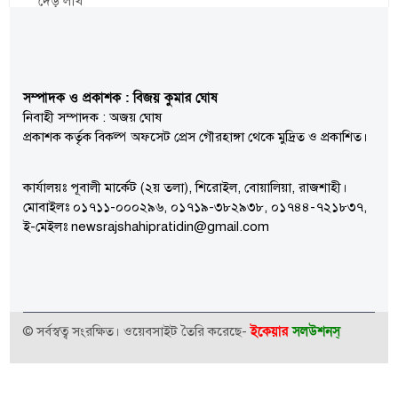
সম্পাদক ও প্রকাশক : বিজয় কুমার ঘোষ
নিবাহী সম্পাদক : অজয় ঘোষ
প্রকাশক কর্তৃক বিকল্প অফসেট প্রেস গৌরহাঙ্গা থেকে মুদ্রিত ও প্রকাশিত।
কার্যালয়ঃ পূবালী মার্কেট (২য় তলা), শিরোইল, বোয়ালিয়া, রাজশাহী।
মোবাইলঃ ০১৭১১-০০০২৯৬, ০১৭১৯-৩৮২৯৩৮, ০১৭৪৪-৭২১৮৩৭,
ই-মেইলঃ newsrajshahipratidin@gmail.com
ইকেয়ার
সলউশনস্
© সর্বস্বত্ব সংরক্ষিত। ওয়েবসাইট তৈরি করেছে-