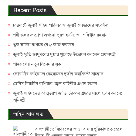
Recent Posts
চারঘাটে জুলাই শহিদ পরিবার ও জুলাই যোদ্ধাদের সংবর্ধনা
শহীদদের প্রত্যাশা এখনো পূরণ হয়নি: ডা. শফিকুর রহমান
ত্বক ভালো রাখতে যে ৫ কাজ করবেন
জুলাই স্মৃতি জাদুঘরের দুয়ার খুলেছে উদ্বোধন করলেন প্রধানমন্ত্রী
শাহরুখের নতুন সিনেমার লুক
কোয়ার্টার ফাইনালে নেইমারের দুর্দান্ত অ্যাসিস্টে সান্তোস
ডেনিস লিয়ামিন রাশিয়ার ড্রোন বাহিনীর প্রধান হলেন
জুলাই শহিদদের আত্মত্যাগ জাতি চিরকাল শ্রদ্ধার সাথে স্মরণ করবে:
ভূমিমন্ত্রী
আইন আদালত
রাজশাহীতে বিচারকের ভাড়া বাসায় ছুরিকাঘাতে ছেলে
নিহত, স্ত্রী গুরুতর আহত, ঘাতক আটক