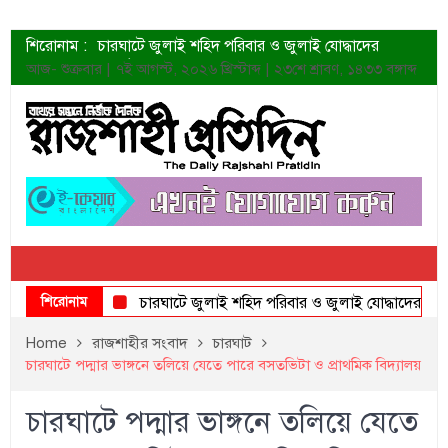
শিরোনাম :
চারঘাটে জুলাই শহিদ পরিবার ও জুলাই যোদ্ধাদের
সংবর্ধনা
আজ- শুক্রবার | ৭ই আগস্ট, ২০২৬ খ্রিস্টাব্দ | ২৩শে শ্রাবণ, ১৪৩৩ বঙ্গাব্দ
শহীদদের প্রত্যাশা এখনো পূরণ হয়নি: ডা. শফিকুর রহমান
ত্বক ভালো রাখতে যে ৫ কাজ করবেন
জুলাই স্মৃতি জাদুঘরের দুয়ার খুলেছে উদ্বোধন করলেন
প্রধানমন্ত্রী
শাহরুখের নতুন সিনেমার লুক
কোয়ার্টার ফাইনালে নেইমারের দুর্দান্ত অ্যাসিস্টে সান্তোস
ডেনিস লিয়ামিন রাশিয়ার ড্রোন বাহিনীর প্রধান হলেন
জুলাই শহিদদের আত্মত্যাগ জাতি চিরকাল শ্রদ্ধার সাথে
স্মরণ করবে: ভূমিমন্ত্রী
শিরোনাম
চারঘাটে জুলাই শহিদ পরিবার ও জুলাই যোদ্ধাদের সংবর্ধনা
Home
রাজশাহীর সংবাদ
চারঘাট
চারঘাটে পদ্মার ভাঙ্গনে তলিয়ে যেতে পারে বসতভিটা ও প্রাথমিক বিদ্যালয়
চারঘাটে পদ্মার ভাঙ্গনে তলিয়ে যেতে