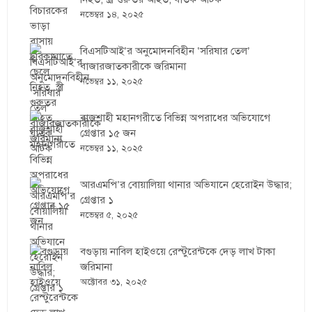
নভেম্বর ১৪, ২০২৫
বিএসটিআই’র অনুমোদনবিহীন ‘সরিষার তেল’
বাজারজাতকারীকে জরিমানা
নভেম্বর ১১, ২০২৫
রাজশাহী মহানগরীতে বিভিন্ন অপরাধের অভিযোগে
গ্রেপ্তার ১৫ জন
নভেম্বর ১১, ২০২৫
আরএমপি’র বোয়ালিয়া থানার অভিযানে হেরোইন উদ্ধার;
গ্রেপ্তার ১
নভেম্বর ৫, ২০২৫
বগুড়ায় নাবিল হাইওয়ে রেস্টুরেন্টকে দেড় লাখ টাকা
জরিমানা
অক্টোবর ৩১, ২০২৫