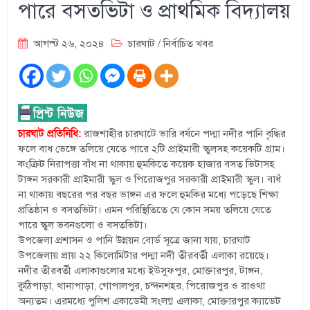
পারে বসতভিটা ও প্রাথমিক বিদ্যালয়
আগস্ট ২৬, ২০২৪
চারঘাট
/
নির্বাচিত খবর
চারঘাট প্রতিনিধি:
রাজশাহীর চারঘাটে ভারি বর্ষনে পদ্মা নদীর পানি বৃদ্ধির
ফলে বাধ ভেঙ্গে তলিয়ে যেতে পারে ২টি প্রাইমারী স্কুলসহ কয়েকটি গ্রাম।
কংক্রিট নিরাপত্তা বাঁধ না থাকায় হুমকিতে কয়েক হাজার বসত ভিটাসহ
টাঙ্গন সরকারী প্রাইমারী স্কুল ও পিরোজপুর সরকারী প্রাইমারী স্কুল। বাধঁ
না থাকায় বছরের পর বছর ভাঙ্গন এর ফলে হুমকির মধ্যে পড়েছে শিক্ষা
প্রতিষ্ঠান ও বসতভিটা। এমন পরিস্থিতিতে যে কোন সময় তলিয়ে যেতে
পারে স্কুল ভবনগুলো ও বসতভিটা।
উপজেলা প্রশাসন ও পানি উন্নয়ন বোর্ড সূত্রে জানা যায়, চারঘাট
উপজেলায় প্রায় ২২ কিলোমিটার পদ্মা নদী তীরবর্তী এলাকা রয়েছে।
নদীর তীরবর্তী এলাকাগুলোর মধ্যে ইউসুফপুর, মোক্তারপুর, টাঙ্গন,
কুঠিপাড়া, থানাপাড়া, গোপালপুর, চন্দনশহর, পিরোজপুর ও রাওথা
অন্যতম। এরমধ্যে পুলিশ একাডেমী সংলগ্ন এলাকা, মোক্তারপুর ক্যাডেট