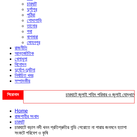
চারঘাট
দুর্গাপুর
পুঠিয়া
গোদাগাড়ি
তানোর
পবা
বাগমারা
মোহনপুর
রাজনীতি
আন্তর্জাতিক
খেলাধুলা
বিনোদন
দুর্যোগ-দুর্ঘটনা
নির্বাচিত খবর
সম্পাদকীয়
শিরোনাম
চারঘাটে জুলাই শহিদ পরিবার ও জুলাই যোদ্ধাদের সংবর
Home
রাজশাহীর সংবাদ
চারঘাট
চারঘাটে বড়াল নদী খনন প্রতিশ্রুতির গন্ডি পেরোতে না পারায় জনমনে হতাশা
সংকটে পরিবেশ ও কৃষি