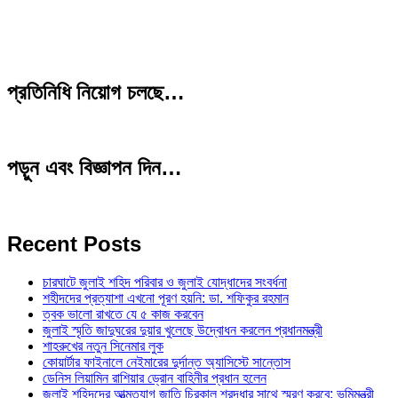
প্রতিনিধি নিয়োগ চলছে…
পড়ুন এবং বিজ্ঞাপন দিন…
Recent Posts
চারঘাটে জুলাই শহিদ পরিবার ও জুলাই যোদ্ধাদের সংবর্ধনা
শহীদদের প্রত্যাশা এখনো পূরণ হয়নি: ডা. শফিকুর রহমান
ত্বক ভালো রাখতে যে ৫ কাজ করবেন
জুলাই স্মৃতি জাদুঘরের দুয়ার খুলেছে উদ্বোধন করলেন প্রধানমন্ত্রী
শাহরুখের নতুন সিনেমার লুক
কোয়ার্টার ফাইনালে নেইমারের দুর্দান্ত অ্যাসিস্টে সান্তোস
ডেনিস লিয়ামিন রাশিয়ার ড্রোন বাহিনীর প্রধান হলেন
জুলাই শহিদদের আত্মত্যাগ জাতি চিরকাল শ্রদ্ধার সাথে স্মরণ করবে: ভূমিমন্ত্রী