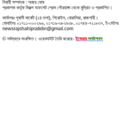
নিবাহী সম্পাদক : অজয় ঘোষ
প্রকাশক কর্তৃক বিকল্প অফসেট প্রেস গৌরহাঙ্গা থেকে মুদ্রিত ও প্রকাশিত।
কার্যালয়ঃ পূবালী মার্কেট (২য় তলা), শিরোইল, বোয়ালিয়া, রাজশাহী।
মোবাইলঃ ০১৭১১-০০০২৯৬, ০১৭১৯-৩৮২৯৩৮, ০১৭৪৪-৭২১৮৩৭, ই-মেইলঃ
newsrajshahipratidin@gmail.com
© সর্বস্বত্ব সংরক্ষিত। ওয়েবসাইট তৈরি করেছে-
ইকেয়ার
সলউশনস্