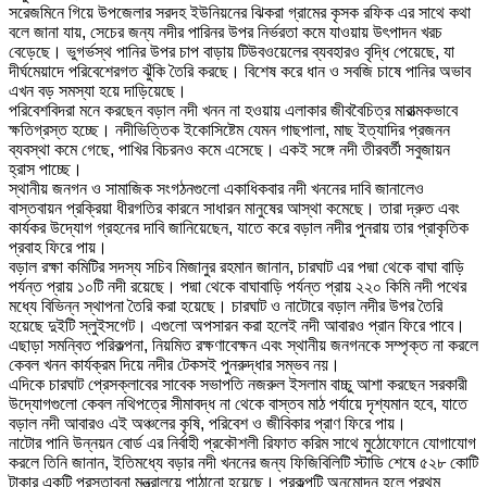
সরেজমিনে গিয়ে উপজেলার সরদহ ইউনিয়নের ঝিকরা গ্রামের কৃসক রফিক এর সাথে কথা
বলে জানা যায়, সেচের জন্য নদীর পারিনর উপর নির্ভরতা কমে যাওয়ায় উৎপাদন খরচ
বেড়েছে। ভুগর্ভস্থ পানির উপর চাপ বাড়ায় টিউবওয়েলের ব্যবহারও বৃদ্ধি পেয়েছে, যা
দীর্ঘমেয়াদে পরিবেশেরগত ঝুঁকি তৈরি করছে। বিশেষ করে ধান ও সবজি চাষে পানির অভাব
এখন বড় সমস্যা হয়ে দাড়িয়েছে।
পরিবেশবিদরা মনে করছেন বড়াল নদী খনন না হওয়ায় এলাকার জীববৈচিত্র মারাত্মকভাবে
ক্ষতিগ্রস্ত হচ্ছে। নদীভিত্তিক ইকোসিষ্টেম যেমন গাছপালা, মাছ ইত্যাদির প্রজনন
ব্যবস্থা কমে গেছে, পাখির বিচরনও কমে এসেছে। একই সঙ্গে নদী তীরবর্তী সবুজায়ন
হ্রাস পাচ্ছে।
স্থানীয় জনগন ও সামাজিক সংগঠনগুলো একাধিকবার নদী খননের দাবি জানালেও
বাস্তবায়ন প্রক্রিয়া ধীরগতির কারনে সাধারন মানুষের আস্থা কমেছে। তারা দ্রুত এবং
কার্যকর উদ্যোগ গ্রহনের দাবি জানিয়েছেন, যাতে করে বড়াল নদীর পুনরায় তার প্রাকৃতিক
প্রবাহ ফিরে পায়।
বড়াল রক্ষা কমিটির সদস্য সচিব মিজানুর রহমান জানান, চারঘাট এর পদ্মা থেকে বাঘা বাড়ি
পর্যন্ত প্রায় ১০টি নদী রয়েছে। পদ্মা থেকে বাঘাবাড়ি পর্যন্ত প্রায় ২২০ কিমি নদী পথের
মধ্যে বিভিন্ন স্থাপনা তৈরি করা হয়েছে। চারঘাট ও নাটোরে বড়াল নদীর উপর তৈরি
হয়েছে দুইটি স্লুইসগেট। এগুলো অপসারন করা হলেই নদী আবারও প্রান ফিরে পাবে।
এছাড়া সমন্বিত পরিকল্পনা, নিয়মিত রক্ষণাবেক্ষন এবং স্থানীয় জনগনকে সম্পৃক্ত না করলে
কেবল খনন কার্যক্রম দিয়ে নদীর টেকসই পুনরুদ্ধার সম্ভব নয়।
এদিকে চারঘাট প্রেসক্লাবের সাবেক সভাপতি নজরুল ইসলাম বাচ্চু আশা করছেন সরকারী
উদ্যোগগুলো কেবল নথিপত্রে সীমাবদ্ধ না থেকে বাস্তব মাঠ পর্যায়ে দৃশ্যমান হবে, যাতে
বড়াল নদী আবারও এই অঞ্চলের কৃষি, পরিবেশ ও জীবিকার প্রাণ ফিরে পায়।
নাটোর পানি উন্নয়ন বোর্ড এর নির্বাহী প্রকৌশলী রিফাত করিম সাথে মুঠোফোনে যোগাযোগ
করলে তিনি জানান, ইতিমধ্যে বড়ার নদী খননের জন্য ফিজিবিলিটি স্টাডি শেষে ৫২৮ কোটি
টাকার একটি প্রস্তাবনা মন্ত্রালয়ে পাঠানো হয়েছে। প্রকল্পটি অনুমোদন হলে প্রথম