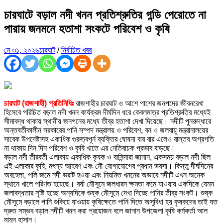
চারঘাটে বড়াল নদী খনন প্রতিশ্রুতির গন্ডি পেরোতে না
পারায় জনমনে হতাশা সংকটে পরিবেশ ও কৃষি
মে ৩১, ২০২৬
চারঘাট
/
নির্বাচিত খবর
চারঘাট (রাজশাহী) প্রতিনিধিঃ
রাজশাহীর চারঘাট ও আশে পাশের জনপদের জীবনরেখা
হিসেবে পরিচিত বড়াল নদী খনন কার্যক্রম দীর্ঘদিন ধরে কেবলমাত্র প্রতিশ্রুতির মধ্যেই
সীমাবদ্ধ থাকায় স্থানীয় জনগনের মধ্যে তীব্র হতাশা দেখা দিয়েছে। নদীটি পুনরুদ্ধারে
অন্তবর্তীকালীন সরকারের পানি সম্পদ মন্ত্রালয় ও পরিবেশ, বন ও জলবায়ু মন্ত্রানালয়ের
সাবেক উপদেষ্টাসহ একাধিক গুরুত্বপূর্ন ব্যক্তির ঘোষনা বার বার এলেও বাস্তব অগ্রগতি
না থাকায় দিন দিন পরিবেশ ও কৃষি খাতে এর নেতিবাচক প্রভাব বাড়ছে।
বড়াল নদী তীরবর্তী এলাকায় একাধিক কৃষক ও বাসিন্দারা জানান, একসময় বড়াল নদী ছিল
এই এলাকার কৃষি, মৎস্য আহরণ এবং নৌ যোগাযোগের প্রধান ভরসা। কিন্তু দীর্ঘদিনের
অবহেলা, পলি জমে নদী ভরাট হওয়া এবং নিয়মিত খননের অভাবে নদীটি এখন অনেক
স্থানে খালে পরিণত হয়েছে। বর্ষা মৌসুমে জলধারন ক্ষমতা কমে যাওয়ায় একদিকে যেমন
জলাবদ্ধতার সৃষ্টি হচ্ছে অন্যদিকে শুষ্ক মৌসুমে দেখা দিচ্ছে পানির তীব্র সংকট। শুষ্ক
মৌসুমে বড়ালে পানি শুকিয়ে যাওয়ায় কৃষিক্ষেতে পানি দিতে অসুবিধা হয় কৃষকদের তাই যত
দ্রুত সম্ভব বড়াল নদীটি খনন করা প্রয়োজন বলে জানান উপজেলা কৃষি কর্মকর্তা আল
মামুন হাসান।