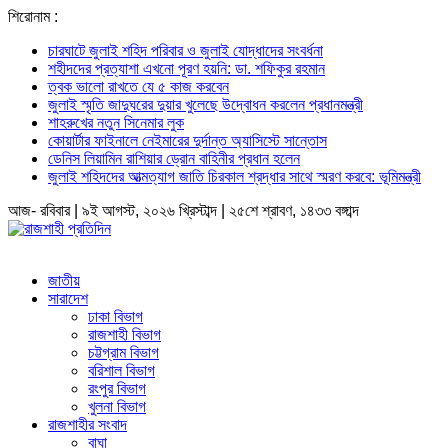
শিরোনাম :
চারঘাটে জুলাই শহিদ পরিবার ও জুলাই যোদ্ধাদের সংবর্ধনা
শহীদদের প্রত্যাশা এখনো পূরণ হয়নি: ডা. শফিকুর রহমান
ত্বক ভালো রাখতে যে ৫ কাজ করবেন
জুলাই স্মৃতি জাদুঘরের দুয়ার খুলেছে উদ্বোধন করলেন প্রধানমন্ত্রী
শাহরুখের নতুন সিনেমার লুক
কোয়ার্টার ফাইনালে নেইমারের দুর্দান্ত অ্যাসিস্টে সান্তোস
ডেনিস লিয়ামিন রাশিয়ার ড্রোন বাহিনীর প্রধান হলেন
জুলাই শহিদদের আত্মত্যাগ জাতি চিরকাল শ্রদ্ধার সাথে স্মরণ করবে: ভূমিমন্ত্রী
আজ- রবিবার | ৯ই আগস্ট, ২০২৬ খ্রিস্টাব্দ | ২৫শে শ্রাবণ, ১৪৩৩ বঙ্গাব্দ
জাতীয়
সারাদেশ
ঢাকা বিভাগ
রাজশাহী বিভাগ
চট্টগ্রাম বিভাগ
বরিশাল বিভাগ
রংপুর বিভাগ
খুলনা বিভাগ
রাজশাহীর সংবাদ
বাঘা